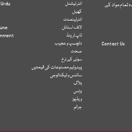
انٹر نیشنل
 Urdu
 تمام مواد کے
کھیل
انٹرٹینمنٹ
لائف اسٹائل
bune
ٹاپ ٹرینڈ
inment
دلچسپ و عجیب
Contact Us
صحت
سونے کے نرخ
پیٹرولیم مصنوعات کی قیمتیں
سائنس و ٹیکنالوجی
بلاگ
بزنس
ویڈیوز
جرائم