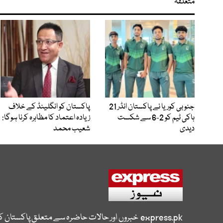
متعلقہ
جنوبی کوریا نے پاکستان انڈر 21
پاکستان کو انگلینڈ کے خلاف
ہاکی ٹیم کو 2-6 سے شکست
زیادہ اعتماد کا مظاہرہ کرنا ہوگا:
دیدی
شعیب محمد
express.pk
خبروں اور حالات حاضرہ سے متعلق پاکستان 