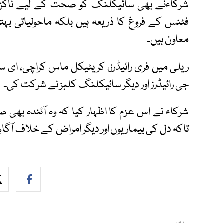
شرکاءنے بھی سائیکلنگ کو صحت کے لیے ناگزیر 
فٹنس کے فروغ کا ذریعہ ہیں بلکہ ماحولیاتی بہتر
معاون ہیں۔
ریلی میں فری رائیڈرز، کریٹیکل ماس کراچی، ای سی 
جی رائیڈرز اور دیگر سائیکلنگ کلبز نے شرکت کی۔
شرکاء نے اس عزم کا اظہار کیا کہ وہ آئندہ بھ
تاکہ دل کی بیماریوں اور دیگر امراض کے خلاف آگا