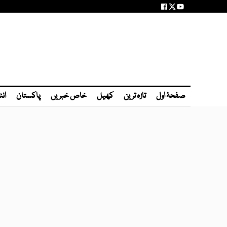
صفحۂ اول
تازہ ترین
کھیل
خاص خبریں
پاکستان
انٹ