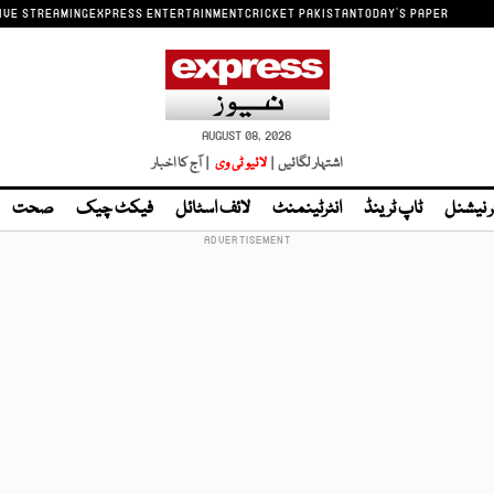
IVE STREAMING
EXPRESS ENTERTAINMENT
CRICKET PAKISTAN
TODAY'S PAPER
AUGUST 08, 2026
اشتہار لگائیں |
لائیو ٹی وی
| آج کا اخبار
ر نیشنل
ٹاپ ٹرینڈ
انٹرٹینمنٹ
لائف اسٹائل
فیکٹ چیک
صحت