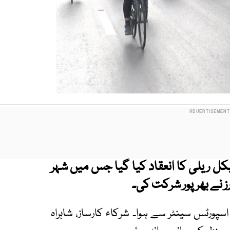
کل ریلی کا انعقاد کیا گیا جس میں شہر
ز نے بھرپور شرکت کی۔
پورٹس سینٹر سے ہوا۔ شرکاء کارساز، شاہراہ