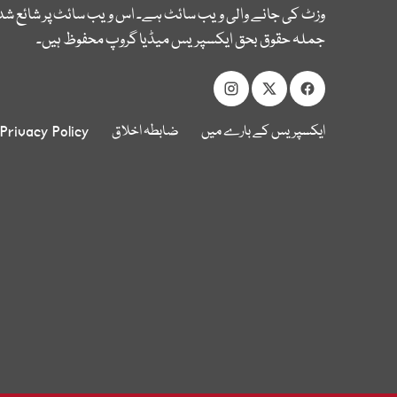
وزٹ کی جانے والی ویب سائٹ ہے۔ اس ویب سائٹ پر شائع شدہ
جملہ حقوق بحق ایکسپریس میڈیا گروپ محفوظ ہیں۔
ایکسپریس کے بارے میں
ضابطہ اخلاق
Privacy Policy