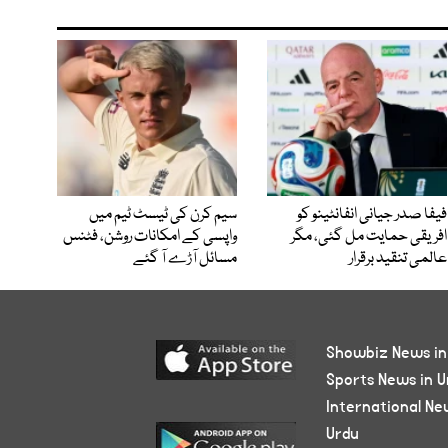
فیفا صدر جیانی انفانٹینو کو
سیم کرن کی ٹیسٹ ٹیم میں
افریقی حمایت مل گئی، مگر
واپسی کے امکانات روشن، فٹنس
عالمی تنقید برقرار
مسائل آڑے آ گئے
Showbiz News in
Sports News in U
International Ne
Urdu