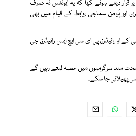
قرار دیتے ہوئے کہا کہ یہ ایونٹس نہ صرف
ی اور پُرامن سماجی روابط کے قیام میں بھی
کے او رائیڈرز، پی ای سی ایچ ایس رائیڈرز، جی
ی صحت مند سرگرمیوں میں حصہ لیتے رہیں گے
ہی پھیلائی جا سکے۔