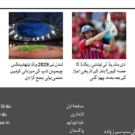
’دی ہنڈریڈ‘ ٹی ٹوئنٹی ریکارڈ کا
لندن نے 2029 ورلڈ ایتھلیٹکس
حصہ کیوں؟ بٹلر کے تاریخی اعزاز
چیمپئن شپ کی میزبانی کیلیے
کے بعد بحث چھڑ گئی
حتمی بولی جمع کرا دی
صفحۂ اول
 Urdu
تازہ ترین
rdu
غزہ لہو لہو
ws in
پاکستان
کی سب سے زیادہ