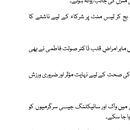
 منزل کی جانب روانہ ہوئے۔
 بج کر تیس منٹ پر شرکاء کے لیے ناشتے کا
ماہر امراضِ قلب ڈاکٹر صولت فاطمی نے بھی
کی صحت کے لیے نہایت مؤثر اور ضروری ورزش
گی میں واک اور سائیکلنگ جیسی سرگرمیوں کو
ا جا سکے۔