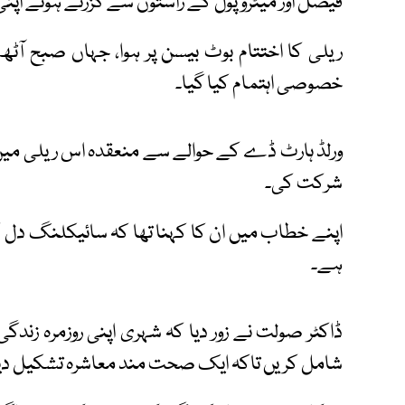
فیصل اور میٹروپول کے راستوں سے گزرتے ہوئے اپنی
ریلی کا اختتام بوٹ بیسن پر ہوا، جہاں صبح آٹھ
خصوصی اہتمام کیا گیا۔
ورلڈ ہارٹ ڈے کے حوالے سے منعقدہ اس ریلی میں 
شرکت کی۔
اپنے خطاب میں ان کا کہنا تھا کہ سائیکلنگ دل 
ہے۔
ڈاکٹر صولت نے زور دیا کہ شہری اپنی روزمرہ زند
شامل کریں تاکہ ایک صحت مند معاشرہ تشکیل دی