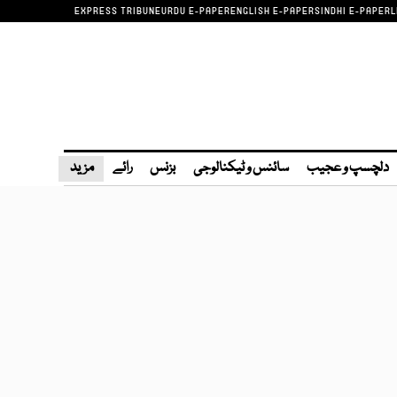
EXPRESS TRIBUNE
URDU E-PAPER
ENGLISH E-PAPER
SINDHI E-PAPER
L
دلچسپ و عجیب
سائنس و ٹیکنالوجی
بزنس
رائے
مزید