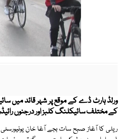
ورلڈ ہارٹ ڈے کے موقع پر شہر قائد میں سائی
کے مختلف سائیکلنگ کلبز اور درجنوں رائیڈر
ریلی کا آغاز صبح سات بجے آغا خان یونیورسٹی اس