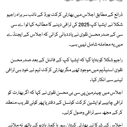
ذرائع کے مطابق اجلاس میں بھارتی کرکٹ بورڈ کے نائب سربراہ راجیو
شکلا نے ایشیا کپ 2025 کی ٹرافی دینے کا مطالبہ کیا تو اے سی
سی کے صدر محسن نقوی نے یاددہانی کرائی کہ اجلاس کے ایجنڈے
میں یہ معاملہ شامل نہیں ہے۔
راجیو شکلا کو بتایا گیا کہ ایشیا کپ کے فائنل کے بعد صدر محسن
نقوی اسٹیڈیم میں موجود تھے مگر بھارتی کرکٹ ٹیم نے خود ہی ٹرافی
لینے سے انکار کیا۔
اجلاس میں چیئرمین پی سی بی محسن نقوی نے کہا کہ اگر بھارت کو
ٹرافی چاہیے تو ایشین کرکٹ کونسل کے دفتر یا پھر کوئی تقریب منعقد
کر کے مجھ سے ٹرافی وصول کرلے۔
اجلاس کے شرکا نے بھارتی کپتان سوریا کمار یادیو کے ہاتھ نہ ملانے