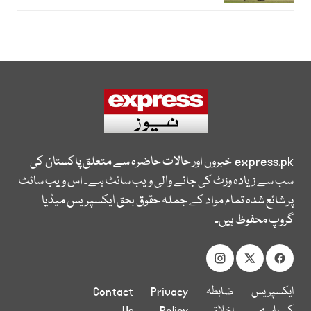
express.pk
خبروں اور حالات حاضرہ سے متعلق پاکستان کی
سب سے زیادہ وزٹ کی جانے والی ویب سائٹ ہے۔ اس ویب سائٹ
پر شائع شدہ تمام مواد کے جملہ حقوق بحق ایکسپریس میڈیا
گروپ محفوظ ہیں۔
ایکسپریس
ضابطہ
Privacy
Contact