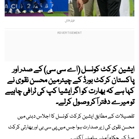
فوٹو فائل
ایشین کرکٹ کونسل (اے سی سی) کے صدر اور
پاکستان کرکٹ بورڈ کے چیئرمین محسن نقوی نے
کہا ہے کہ بھارت کو اگر ایشیا کپ کی ٹرافی چاہیے
تو میرے دفتر آکر وصول کرلے۔
تفصیلات کے مطابق ایشین کرکٹ کونسل کا اجلاس دبئی میں
محسن نقوی کی زیر صدارت ہوا جس میں پی سی بی اور بھارتی کرکٹ
بورڈ کے حکام آمنے سامنے آگئے۔