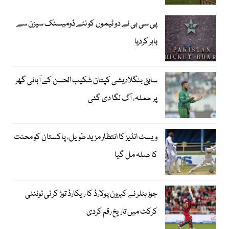
پی سی بی نے دو ٹیموں کو نئے ڈومیسٹک سیزن سے
باہر کردیا
سابق بنگلادیشی کپتان شکیب الحسن کے آبائی گھر
پر حملہ، آگ لگا دی گئی
ویسٹ انڈیز کا انتظار مزید طویل، پاکستان کو محنت
کا صلہ مل گیا
جوز بٹلر نے کیرون پولارڈ کا ریکارڈ توڑ کر ٹی ٹوئنٹی
کرکٹ میں تاریخ رقم کردی