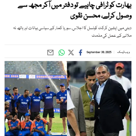
بھارت کو ٹرافی چاہیے تو دفتر میں آکر مجھ سے
وصول کرلے، محسن نقوی
دبئی میں ایشین کرکٹ کونسل کا اجلاس، سوریا کمار کے سیاسی بیانات اور ہاتھ نہ
ملانے کے عمل کی مذمت
ویب ڈیسک
September 30, 2025