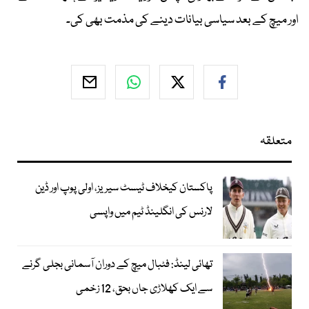
اور میچ کے بعد سیاسی بیانات دینے کی مذمت بھی کی۔
متعلقہ
پاکستان کیخلاف ٹیسٹ سیریز، اولی پوپ اور ڈین
لارنس کی انگلینڈ ٹیم میں واپسی
تھائی لینڈ: فٹبال میچ کے دوران آسمانی بجلی گرنے
سے ایک کھلاڑی جاں بحق، 12 زخمی