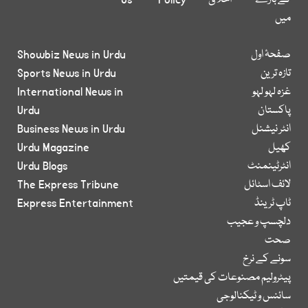
کے بارے
اخلاق
Policy
Us
میں
صفحۂ اول
Showbiz News in Urdu
تازہ ترین
Sports News in Urdu
غزہ لہو لہو
International News in
پاکستان
Urdu
انٹر نیشنل
Business News in Urdu
کھیل
Urdu Magazine
انٹرٹینمنٹ
Urdu Blogs
لائف اسٹائل
The Express Tribune
ٹاپ ٹرینڈ
Express Entertainment
دلچسپ و عجیب
صحت
سونے کے نرخ
پیٹرولیم مصنوعات کی قیمتیں
سائنس و ٹیکنالوجی