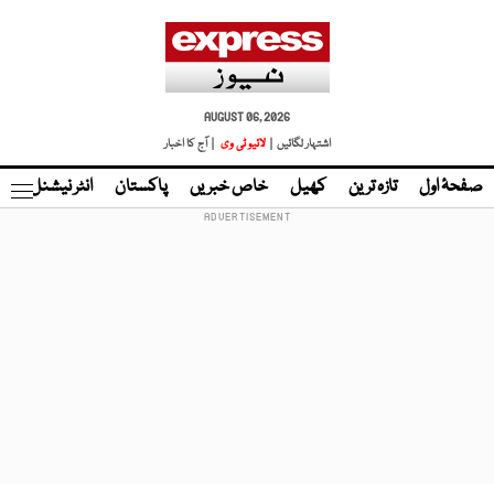
AUGUST 06, 2026
اشتہار لگائیں |
لائیو ٹی وی
| آج کا اخبار
صفحۂ اول
تازہ ترین
کھیل
خاص خبریں
پاکستان
انٹر نیشنل
ٹا