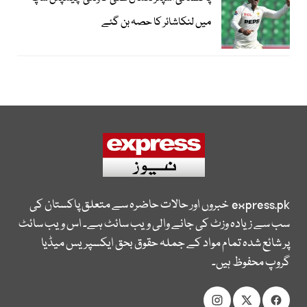
میں لنکاشائر کا حصہ بن گئے
express.pk
خبروں اور حالات حاضرہ سے متعلق پاکستان کی
سب سے زیادہ وزٹ کی جانے والی ویب سائٹ ہے۔ اس ویب سائٹ
پر شائع شدہ تمام مواد کے جملہ حقوق بحق ایکسپریس میڈیا
گروپ محفوظ ہیں۔