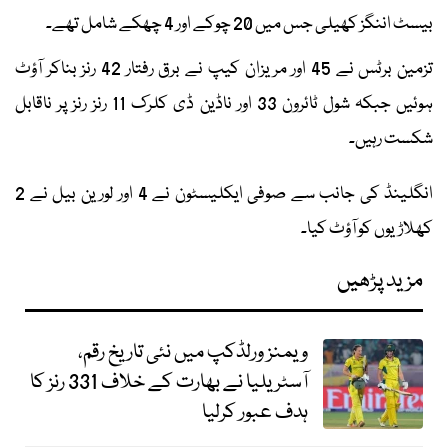
بیسٹ اننگز کھیلی جس میں 20 چوکے اور 4 چھکے شامل تھے۔
تزمین برٹس نے 45 اور مریزان کیپ نے برق رفتار 42 رنز بناکر آؤٹ
ہوئیں جبکہ شول ٹائرون 33 اور ناڈین ڈی کلرک 11 رنز رنز پر ناقابل
شکست رہیں۔
انگلینڈ کی جانب سے صوفی ایکلیسٹون نے 4 اور لورین بیل نے 2
کھلاڑیوں کو آؤٹ کیا۔
مزید پڑھیں
ویمنز ورلڈکپ میں نئی تاریخ رقم،
آسٹریلیا نے بھارت کے خلاف 331 رنز کا
ہدف عبور کرلیا