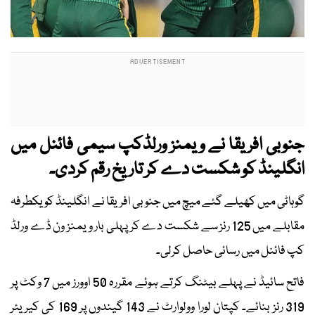
جنوبی افریقا نے ویمنز ورلڈکپ سیمی فائنل میں
انگلینڈ کو شکست دے کر تاریخ رقم کردی۔
گوہاٹی میں کھیلے گئے میچ میں جنوبی افریقا نے انگلینڈ کو یکطرفہ
مقابلے میں 125 رنز سے شکست دے کر پہلی بار ویمنز ون ڈے ورلڈ
کپ فائنل میں رسائی حاصل کرلی۔
فاتح سائیڈ نے پہلے بیٹنگ کرتے ہوئے مقررہ 50 اوورز میں 7 وکٹ پر
319 رنز بنائے۔ کپتان لورا وولوارٹ نے 143 گیندوں پر 169 کی کیریئر