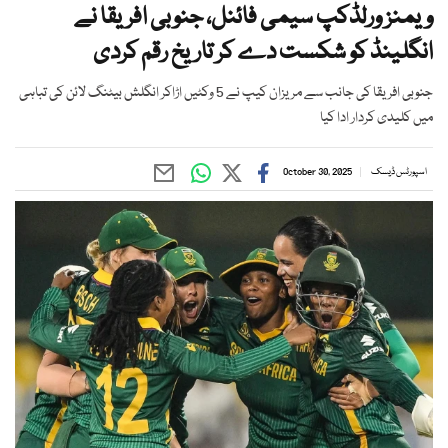
ویمنز ورلڈکپ سیمی فائنل، جنوبی افریقا نے
انگلینڈ کو شکست دے کر تاریخ رقم کردی
جنوبی افریقا کی جانب سے مریزان کیپ نے 5 وکٹیں اڑاکر انگلش بیٹنگ لائن کی تباہی
میں کلیدی کردار ادا کیا
اسپورٹس ڈیسک
October 30, 2025