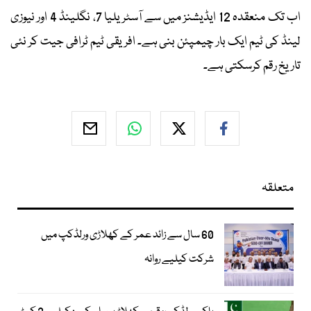
اب تک منعقدہ 12 ایڈیشنز میں سے آسٹریلیا 7، نگلینڈ 4 اور نیوزی
لینڈ کی ٹیم ایک بار چیمپئن بنی ہے۔ افریقی ٹیم ٹرافی جیت کر نئی
تاریخ رقم کرسکتی ہے۔
متعلقہ
60 سال سے زائد عمر کے کھلاڑی ورلڈکپ میں
شرکت کیلیے روانہ