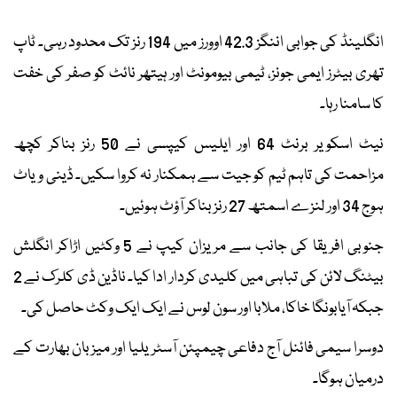
انگلینڈ کی جوابی اننگز 42.3 اوورز میں 194 رنز تک محدود رہی۔ ٹاپ
تھری بیٹرز ایمی جونز، ٹیمی بیومونٹ اور ہیتھر نائٹ کو صفر کی خفت
کا سامنا رہا۔
نیٹ اسکویر برنٹ 64 اور ایلیس کیپسی نے 50 رنز بناکر کچھ
مزاحمت کی تاہم ٹیم کو جیت سے ہمکنار نہ کروا سکیں۔ ڈینی ویاٹ
ہوج 34 اور لنزے اسمتھ 27 رنز بناکر آؤٹ ہوئیں۔
جنوبی افریقا کی جانب سے مریزان کیپ نے 5 وکٹیں اڑاکر انگلش
بیٹنگ لائن کی تباہی میں کلیدی کردار ادا کیا۔ ناڈین ڈی کلرک نے 2
جبکہ آیابونگا خاکا، ملابا اور سون لوس نے ایک ایک وکٹ حاصل کی۔
دوسرا سیمی فائنل آج دفاعی چیمپئن آسٹریلیا اور میزبان بھارت کے
درمیان ہوگا۔