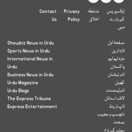
ایکسپریس
ضابطہ
Privacy
Contact
کے بارے
اخلاق
Policy
Us
میں
صفحۂ اول
Showbiz News in Urdu
تازہ ترین
Sports News in Urdu
غزہ لہو لہو
International News in
پاکستان
Urdu
انٹر نیشنل
Business News in Urdu
کھیل
Urdu Magazine
انٹرٹینمنٹ
Urdu Blogs
لائف اسٹائل
The Express Tribune
ٹاپ ٹرینڈ
Express Entertainment
دلچسپ و عجیب
صحت
سونے کے نرخ