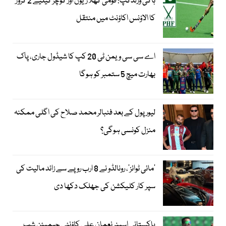
ہاکی ورلڈکپ: قومی کھلاڑیوں اور کوچز کیلیے 2 کروڑ
کا الاؤنس اکاؤنٹ میں منتقل
اے سی سی ویمن ٹی 20 کپ کا شیڈول جاری، پاک
بھارت میچ 5 ستمبر کو ہوگا
لیور پول کے بعد فٹبالر محمد صلاح کی اگلی ممکنہ
منزل کونسی ہوگی؟
’مائی ٹوائز‘، رونالڈو نے 8 ارب روپے سے زائد مالیت کی
سپر کار کلیکشن کی جھلک دکھا دی
پاکستانی اسپنر نعمان علی کاؤنٹی چیمپئن شپ