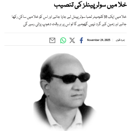
خلا میں سولر پینلز کی تنصیب
خلا میں ایک 10کلومیٹر لمبا سولر پینل لے جایا جائے اور اس کو خلا میں ساکن رکھا
جائے اور زمین کے گرد نہیں گھومے گا تو اس پر ہر وقت دھوپ پڑتی رہے گی
زمرد نقوی
November 24, 2025