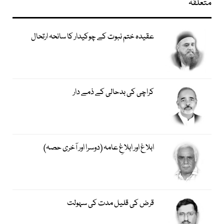
متعلقہ
عقیدہ ختم نبوت کے چوکیدار کا سانحہ ارتحال
کراچی کی بدحالی کے ذمے دار
ابلاغ اور ابلاغِ عامہ (دوسرا اور آخری حصہ)
قرض کی قلیل مدت کی سہولت