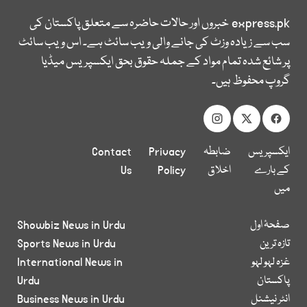
express.pk
خبروں اور حالات حاضرہ سے متعلق پاکستان کی
سب سے زیادہ وزٹ کی جانے والی ویب سائٹ ہے۔ اس ویب سائٹ
پر شائع شدہ تمام مواد کے جملہ حقوق بحق ایکسپریس میڈیا
گروپ محفوظ ہیں۔
ایکسپریس
ضابطہ
Privacy
Contact
کے بارے
اخلاق
Policy
Us
میں
صفحۂ اول
Showbiz News in Urdu
تازہ ترین
Sports News in Urdu
غزہ لہو لہو
International News in
پاکستان
Urdu
انٹر نیشنل
Business News in Urdu