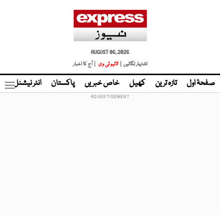
AUGUST 06, 2026
اشتہار لگائیں |
لائیو ٹی وی
| آج کا اخبار
صفحۂ اول
تازہ ترین
کھیل
خاص خبریں
پاکستان
انٹر نیشنل
ٹا