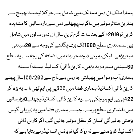
ہمارا ملک ان دس ممالک میں شامل ہے جو کلائیمنٹ چینج سے
بدترین متاثر ہوئے ہیں ۔اگر ہم پچھلے دس سے بارہ سالوں کا مشاہدہ
کریں تو 2010ء کے بعد سات گرم ترین سال ان دس سالوں میں شامل
ہیں ۔سمندری سطح 1880تک برف پگلنے کی وجہ سے 20سینٹی
میٹر بڑھی ۔لیکن زمینی درجہ حرارت میں اضافہ کی وجہ سے یہ سطح
60سینٹی میٹر مزید بڑھی ۔ کاربن ڈائی آکسائیڈ آہستہ آہستہ
ہماری آب و ہوا میں پھیلتی جا رہی ہے ۔آج سے 100/200سال پہلے
کاربن ڈائی اکسائیڈ ہماری فضا میں 300پی پی ایم تھی ،اب یہ بڑھ کر
422پی پی ایم ہو چکی ہے ۔یہ کاربن ڈائی اکسائیڈ پچھلے8ہزار سالوں
میں بلند ترین سطح پر ہے ۔ جیسے ہماری فضا میں یہ زہریلی گیس
بڑھتی جائے گی انسان کم عقل ہوتے جائیں گے۔ اگر کاربن ڈائی
اکسائیڈ کو بڑھنے سے نہ روکا گیا تو بزنس انسائیڈر نے بتایا ہے کہ