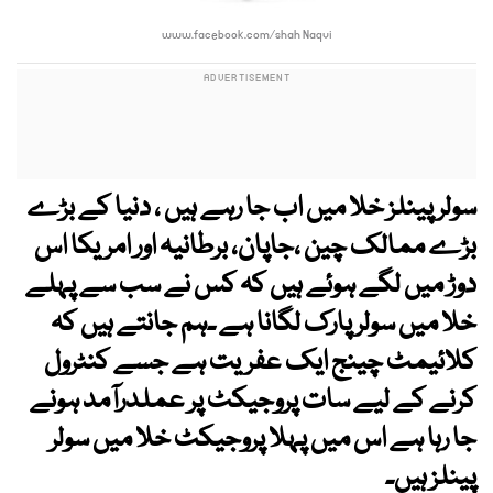
www.facebook.com/shah Naqvi
سولر پینلز خلا میں اب جا رہے ہیں ، دنیا کے بڑے
بڑے ممالک چین ،جاپان، برطانیہ اور امریکا اس
دوڑ میں لگے ہوئے ہیں کہ کس نے سب سے پہلے
خلا میں سولر پارک لگانا ہے ۔ہم جانتے ہیں کہ
کلائیمٹ چینج ایک عفریت ہے جسے کنٹرول
کرنے کے لیے سات پروجیکٹ پر عملدرآمد ہونے
جا رہا ہے اس میں پہلا پروجیکٹ خلا میں سولر
پینلز ہیں۔