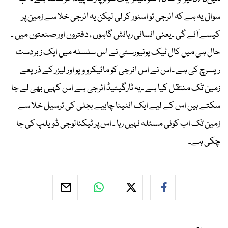
سوال یہ ہے کہ انرجی تو اسٹور کر لی لیکن یہ انرجی خلا سے زمین پر
کیسے آئے گی ۔یعنی انسانی رہائش گاہوں ، دفتروں اور صنعتوں میں ۔
حال ہی میں کال ٹیک یونیورسٹی نے اس سلسلہ میں ایک زبردست
ریسرچ کی ہے ۔اس نے اس انرجی کو مائیکرو ویو اور لیزر کے ذریعے
زمین تک منتقل کیا ہے ۔یہ ٹارگیٹیڈ انرجی ہے اس کہیں بھی لے جا
سکتے ہیں اس کے لیے ایک انٹینا چاہیے بجلی کی ترسیل خلا سے
زمین تک اب کوئی مسئلہ نہیں رہا ۔ اس پر ٹیکنالوجی ڈویلپ کی جا
چکی ہے۔