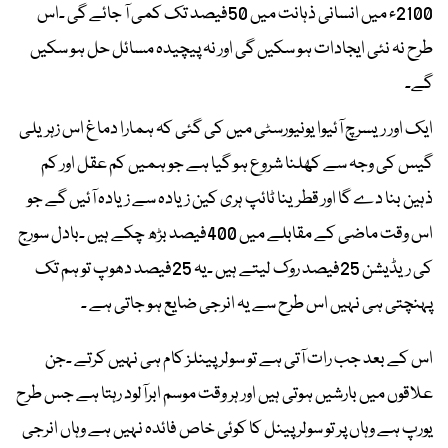
2100ء میں انسانی ذہانت میں 50فیصد تک کمی آ جائے گی ۔اس
طرح نہ نئی ایجادات ہو سکیں گی اور نہ پیچیدہ مسائل حل ہو سکیں
گے۔
ایک اور ریسرچ آئیوا یونیورسٹی میں کی گئی کہ ہمارا دماغ اس زہریلی
گیس کی وجہ سے کھلنا شروع ہو گیا ہے جو ہمیں کم عقل اور کم
ذہین بنا دے گا اور قطرینا ٹائپ ہری کین زیادہ سے زیادہ آئیں گے جو
اس وقت ماضی کے مقابلے میں 400فیصد بڑھ چکے ہیں ۔بادل سورج
کی ریڈیشن 25فیصد روک لیتے ہیں ۔یہ 25فیصد دھوپ تو ہم تک
پہنچتی ہی نہیں اس طرح سے یہ انرجی ضایع ہو جاتی ہے ۔
اس کے بعد جب رات آتی ہے تو سولر پینلز کام ہی نہیں کرتے ۔جن
علاقوں میں بارشیں ہوتی ہیں اور ہر وقت موسم ابرآلود رہتا ہے جس طرح
یورپ ہے وہاں پر تو سولر پینل کا کوئی خاص فائدہ نہیں ہے وہاں انرجی