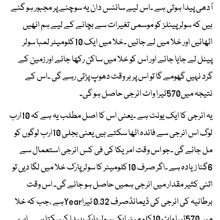
آدھی پیدا ہوتی ہے ۔اس لیے سائنس دان یہ سوچنے پر مجبور ہو گئے
ہیں کہ سولر پینلز کو موسمی تغیرات سے بچانے کے لیے ہم انھیں
اٹھائیں اور خلا میں لے جائیں ۔خلا میں ایک 10کلومیٹر لمبا سولر
پینل لے جایا جائے اور اس کو خلا میں ساکن رکھا جائے اور زمین کے
گرد نہیں گھومے گا تو اس پر ہر وقت دھوپ پڑتی رہے گی ۔اس کے
نتیجہ میں570ٹیرا واٹ انرجی حاصل ہو گی۔
یہ انرجی کا ایک یونٹ ہے ۔یعنی اس کا اصل مطلب یہ ہے کہ 10ارب
لوگ اس انرجی سے فائدہ اٹھا سکتے ہیں یعنی بجلی 10ارب لوگوں کو
مل جائے گی ۔جو اس وقت امریکا کی فی کس انرجی استعمال سے
6گنا زیادہ ہے ۔اگر صرف 10کلومیٹر کا سولر پارک خلا میں لگا دیں تو
اتنی کثیر مقدار میں انرجی ہمیں حاصل ہو جائے گی۔ اس وقت
برطانیہ کی انرجی کی ڈیمانڈصرف 0.32 ٹیراYearہے ،جب کہ خلا
میں570ٹیرا واٹ 10کلو میٹر ایک سولر پارک پیدا کر سکتا ہے ۔ اب