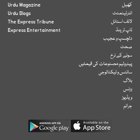
کھیل
Urdu Magazine
انٹرٹینمنٹ
Urdu Blogs
لائف اسٹائل
The Express Tribune
ٹاپ ٹرینڈ
Express Entertainment
دلچسپ و عجیب
صحت
سونے کے نرخ
پیٹرولیم مصنوعات کی قیمتیں
سائنس و ٹیکنالوجی
بلاگ
بزنس
ویڈیوز
جرائم