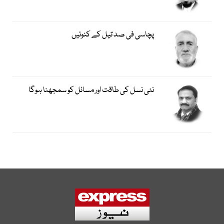
پچاسی فی صد تیل کے کنوئیں
نئی نسل کی طاقت اور مسائل کو سمجھنا ہوگا