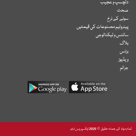
دلچسپ و عجیب
صحت
سونے کے نرخ
پیٹرولیم مصنوعات کی قیمتیں
سائنس و ٹیکنالوجی
بلاگ
بزنس
ویڈیوز
جرائم
تمام مواد کے جملہ حقوق © 2026 ایکسپریس اردو