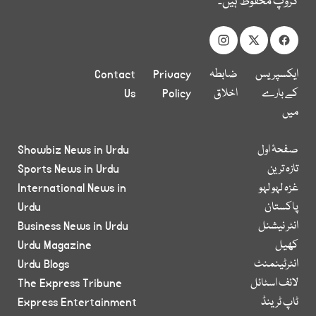
گروپ محفوظ ہیں۔
ایکسپریس
ضابطہ
Privacy
Contact
کے بارے
اخلاق
Policy
Us
میں
صفحۂ اول
Showbiz News in Urdu
تازہ ترین
Sports News in Urdu
غزہ لہو لہو
International News in
پاکستان
Urdu
انٹر نیشنل
Business News in Urdu
کھیل
Urdu Magazine
انٹرٹینمنٹ
Urdu Blogs
لائف اسٹائل
The Express Tribune
ٹاپ ٹرینڈ
Express Entertainment