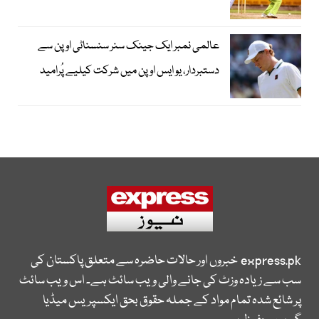
عالمی نمبر ایک جینک سنر سنسناٹی اوپن سے
دستبردار، یو ایس اوپن میں شرکت کیلیے پُرامید
express.pk
خبروں اور حالات حاضرہ سے متعلق پاکستان کی
سب سے زیادہ وزٹ کی جانے والی ویب سائٹ ہے۔ اس ویب سائٹ
پر شائع شدہ تمام مواد کے جملہ حقوق بحق ایکسپریس میڈیا