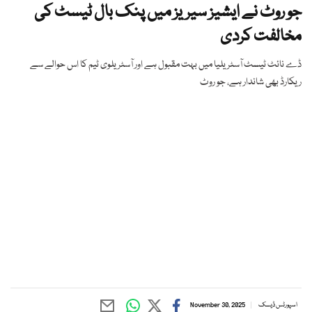
جو روٹ نے ایشیز سیریز میں پنک بال ٹیسٹ کی
مخالفت کردی
ڈے نائٹ ٹیسٹ آسٹریلیا میں بہت مقبول ہے اور آسٹریلوی ٹیم کا اس حوالے سے
ریکارڈ بھی شاندار ہے، جو روٹ
اسپورٹس ڈیسک
November 30, 2025