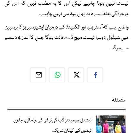
ٹیسٹ نہیں ہونا چاہیے لیکن اس کا یہ مطلب نہیں کہ اس کی
موجودگی غلط ہے یا یہ یہاں ہونا ہی نہیں چاہیے۔
واضح رہے کہ آسٹریلیا اور انگلینڈ کے درمیان ایشیز سیریز کا برسبین
میں شیڈول دوسرا ٹیسٹ میچ ڈے نائٹ ہوگا جس کا آغاز 4 دسمبر
سے ہوگا۔
متعلقہ
نیشنل چیمپئنز کپ کی ٹرافی کی رونمائی، چاروں
ٹیموں کے کپتان شریک