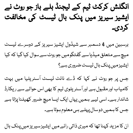
انگلش کرکٹ ٹیم کے لیجنڈ بلے باز جو روٹ نے
ایشیز سیریز میں پنک بال ٹیسٹ کی مخالفت
کردی۔
برسبین میں 4 دسمبر سے شیڈول ایشیز سیریز کے دوسرے ٹیسٹ
میچ سے متعلق میڈیا سے گفتگو میں جو روٹ سے سوال کیا گیا کہ کیا
ایشیز میں پنک بال ٹیسٹ ضروری ہے؟
جس پر جو روٹ نے کہا کہ ڈے نائٹ ٹیسٹ آسٹریلیا میں بہت
کامیاب اور مقبول ہے اور آسٹریلوی ٹیم کا بھی اس حوالے سے ریکارڈ
شاندار ہے۔ اسی لیے ہمیں یہاں ایک ایسا میچ ضرور کھیلنا پڑتا ہے
جس کا ہمیں دو سال پہلے ہی معلوم ہوتا ہے۔
ان کا مزید کہنا تھا کہ میری ذاتی رائے میں ایشیز سیریز میں پنک بال