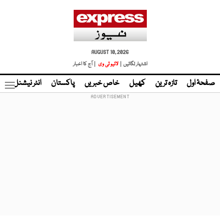
AUGUST 10, 2026
اشتہار لگائیں |
لائیو ٹی وی
| آج کا اخبار
صفحۂ اول
تازہ ترین
کھیل
خاص خبریں
پاکستان
انٹر نیشنل
ٹا