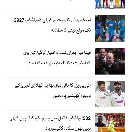
اجنکیا رہانے کا روہت اور کوہلی کو ورلڈکپ 2027
تک موقع دینے کا مطالبہ
فیفا میں بحران شدت اختیار کرگیا، تین بڑی
کنفیڈریشنز کا انفینٹینو پر عدم اعتماد
آئی پی ایل کا مالی دباؤ، بھارتی کھلاڑی انجریز کے
باوجود کھیلنے پر مجبور
1992 ورلڈکپ فائنل میں وسیم اکرم کا اسپیل کبھی
نہیں بھول سکتا، کگیسو ربادا