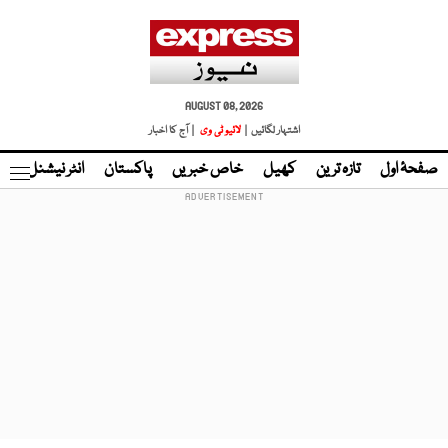
AUGUST 08, 2026
اشتہار لگائیں |
لائیو ٹی وی
| آج کا اخبار
صفحۂ اول
تازہ ترین
کھیل
خاص خبریں
پاکستان
انٹر نیشنل
ٹا