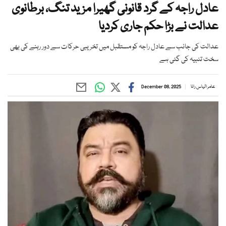
عادل راجہ کے گرد قانونی گھیرا مزید تنگ، برطانوی
عدالت نے بڑا حکم جاری کردیا
عدالت کی جانب سے عادل راجہ کو مستقبل میں تخریبی حرکات سے دور رہنے کی بھی
سخت تنبیہ کی گئی ہے
عامر الیاس رانا
December 08, 2025