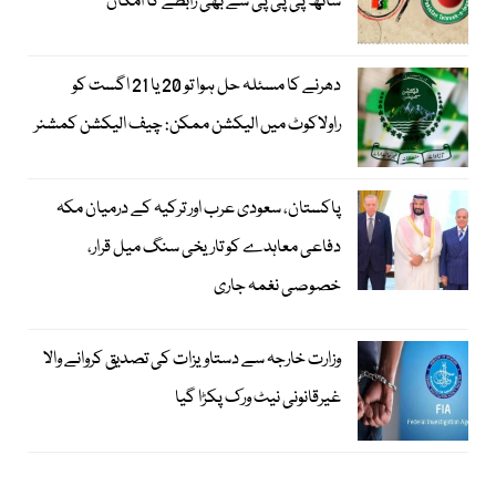
ساتھ پی پی پی سے بھی رابطے کا امکان
دھرنے کا مسئلہ حل ہوا تو 20 یا 21 اگست کو
راولاکوٹ میں الیکشن ممکن: چیف الیکشن کمشنر
پاکستان، سعودی عرب اور ترکیہ کے درمیان مکہ
دفاعی معاہدے کو تاریخی سنگ میل قرار،
خصوصی نغمہ جاری
وزارت خارجہ سے دستاویزات کی تصدیق کروانے والا
غیرقانونی نیٹ ورک پکڑا گیا