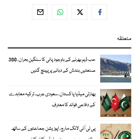
متعلقہ
حب ڈیم بھرنے کے باوجود پانی کا سنگین بحران، 300
صنعتیں بندش کے دہانے پر پہنچ گئیں
بھارتی میڈیا پاکستان، سعودی عرب، ترکیہ معاہدے
کے دفاعی فوائد کا معترف
پی ٹی آئی لانگ مارچ، اپوزیشن جماعتوں کے ساتھ