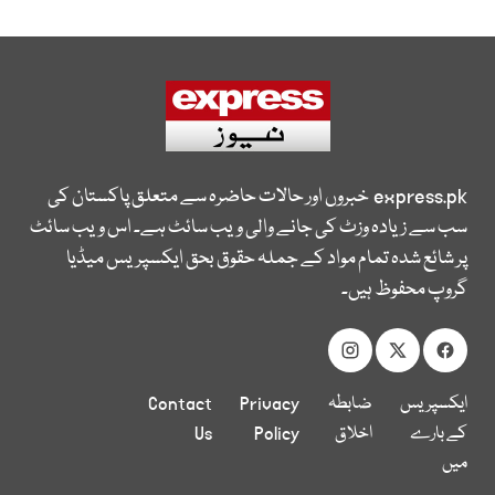
express.pk
خبروں اور حالات حاضرہ سے متعلق پاکستان کی
سب سے زیادہ وزٹ کی جانے والی ویب سائٹ ہے۔ اس ویب سائٹ
پر شائع شدہ تمام مواد کے جملہ حقوق بحق ایکسپریس میڈیا
گروپ محفوظ ہیں۔
ایکسپریس
ضابطہ
Privacy
Contact
کے بارے
اخلاق
Policy
Us
میں