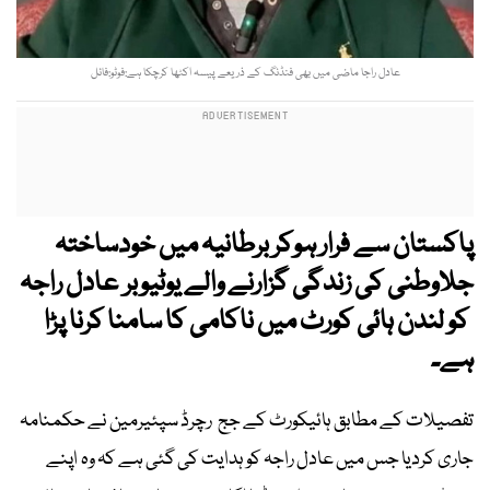
عادل راجا ماضی میں بھی فنڈنگ کے ذریعے پیسہ اکٹھا کرچکا ہے:فوٹو:فائل
پاکستان سے فرار ہوکر برطانیہ میں خودساختہ
جلاوطنی کی زندگی گزارنے والے یوٹیوبر عادل راجہ
کو لندن ہائی کورٹ میں ناکامی کا سامنا کرنا پڑا
ہے۔
تفصیلات کے مطابق ہائیکورٹ کے جج رچرڈ سپئیرمین نے حکمنامہ
جاری کردیا جس میں عادل راجہ کو ہدایت کی گئی ہے کہ وہ اپنے