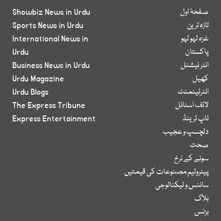
صفحۂ اول
Showbiz News in Urdu
تازہ ترین
Sports News in Urdu
غزہ لہو لہو
International News in
پاکستان
Urdu
انٹر نیشنل
Business News in Urdu
کھیل
Urdu Magazine
انٹرٹینمنٹ
Urdu Blogs
لائف اسٹائل
The Express Tribune
ٹاپ ٹرینڈ
Express Entertainment
دلچسپ و عجیب
صحت
سونے کے نرخ
پیٹرولیم مصنوعات کی قیمتیں
سائنس و ٹیکنالوجی
بلاگ
بزنس