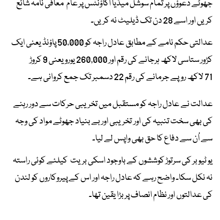
جھوٹے دعوؤں پر تمام سوشل میڈیا اکاؤنٹس پر عام معافی نامہ شائع
کریں اور اسے 28 دن تک ڈیلیٹ نہ کریں۔
عدالتی حکم نامے کے مطابق عادل راجہ کو 50،000 پاؤنڈ یعنی ایک
کڑور ستاسی لاکھ ہرجانے کی رقم اور 260,000 یورو یعنی 9 کروڑ
71 لاکھ روپے جرمانے کی رقم 22 دسمبر تک جمع کروانی ہے۔
عدالت نے عادل راجہ کو مستقبل میں تخریبی حرکات سے دور رہنے
کی بھی سخت تنبیہ کی اور تخریبی اور بے بنیاد جھوٹے مواد کی وجہ
سے اُن سے دفاع کا حق بھی واپس لے لیا۔
یو ٹیوبر کی سرتوڑ کوششوں کے باوجود اسکی بریت کیلئے کوئی راستہ
نہ نکل سکا۔ واضح رہے کہ عادل راجہ اور اس کے پیروکاروں کو لندن
کی عدالتوں اور نظام انصاف پر بڑا یقین تھا۔