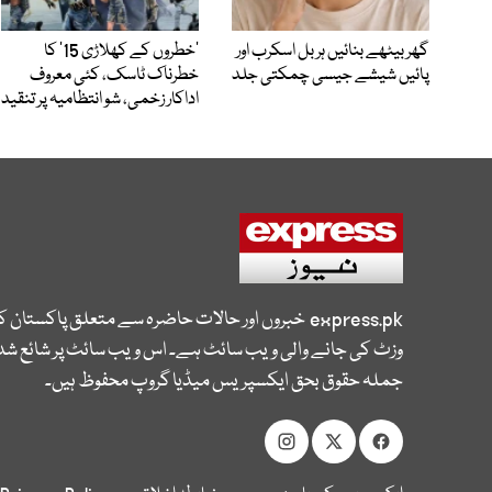
گھر بیٹھے بنائیں ہربل اسکرب اور
’خطروں کے کھلاڑی 15‘ کا
پائیں شیشے جیسی چمکتی جلد
خطرناک ٹاسک، کئی معروف
اداکار زخمی، شو انتظامیہ پر تنقید
express.pk
خبروں اور حالات حاضرہ سے متعلق پاکستان 
وزٹ کی جانے والی ویب سائٹ ہے۔ اس ویب سائٹ پر شائع شدہ
جملہ حقوق بحق ایکسپریس میڈیا گروپ محفوظ ہیں۔