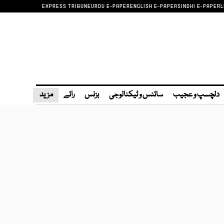
EXPRESS TRIBUNE
URDU E-PAPER
ENGLISH E-PAPER
SINDHI E-PAPER
L
دلچسپ و عجیب
سائنس و ٹیکنالوجی
بزنس
رائے
مزید