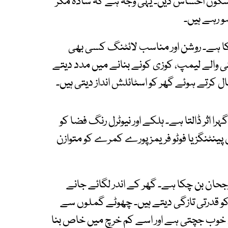
 پُرسکون احساس دیں۔ یہی وجہ ہے کہ سادہ مگر
و رہے ہیں۔
 ہے۔ روشن اور مناسب لائٹنگ کسی بھی
 والے لیمپ، کوزی کونے بنانے میں مدد دیتے
 کرتے ہوئے گھر کو اسٹائلش انداز دیتی ہیں۔
را اثر ڈالتا ہے۔ ہلکے اور نیوٹرل رنگ فضا کو
پینٹنگز یا فوٹو فریمز پورے کمرے کو متوازن
حان بن چکا ہے۔ گھر کے اندر لگائے جانے
 کو قدرتی تازگی دیتے ہیں۔ چھوٹے گملوں سے
یں خوب جچتی ہے اور اسے کم خرچ میں خاص بنا