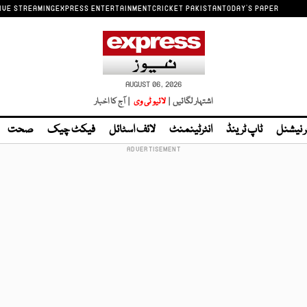
IVE STREAMING
EXPRESS ENTERTAINMENT
CRICKET PAKISTAN
TODAY'S PAPER
AUGUST 06, 2026
اشتہار لگائیں |
لائیو ٹی وی
| آج کا اخبار
ر نیشنل
ٹاپ ٹرینڈ
انٹرٹینمنٹ
لائف اسٹائل
فیکٹ چیک
صحت