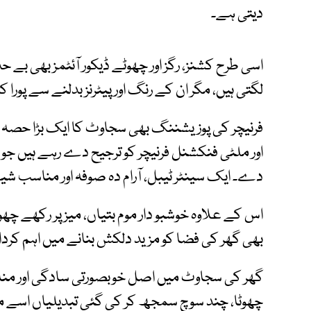
دیتی ہے۔
اسی طرح کشنز، رگز اور چھوٹے ڈیکور آئٹمز بھی بے حد 
لگتی ہیں، مگر ان کے رنگ اور پیٹرنز بدلنے سے پورا کمر
فرنیچر کی پوزیشننگ بھی سجاوٹ کا ایک بڑا حصہ ہ
اور ملٹی فنکشنل فرنیچر کو ترجیح دے رہے ہیں جو ج
دے۔ ایک سینٹر ٹیبل، آرام دہ صوفہ اور مناسب شی
اس کے علاوہ خوشبو دار موم بتیاں، میز پر رکھے چھ
بھی گھر کی فضا کو مزید دلکش بنانے میں اہم کردار 
گھر کی سجاوٹ میں اصل خوبصورتی سادگی اور مناس
چھوٹا، چند سوچ سمجھ کر کی گئی تبدیلیاں اسے م