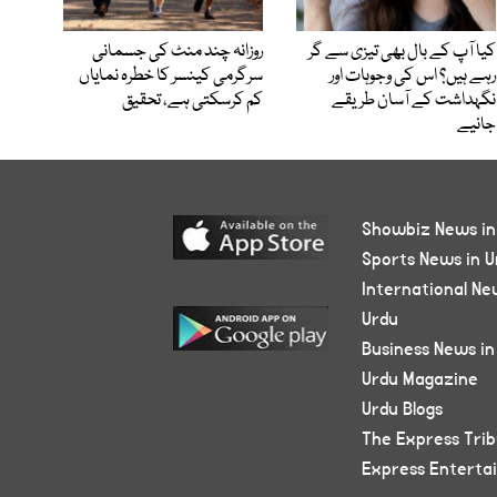
کیا آپ کے بال بھی تیزی سے گر
روزانہ چند منٹ کی جسمانی
رہے ہیں؟ اس کی وجوہات اور
سرگرمی کینسر کا خطرہ نمایاں
نگہداشت کے آسان طریقے
کم کرسکتی ہے، تحقیق
جانیے
Showbiz News in
Sports News in U
International Ne
Urdu
Business News in
Urdu Magazine
Urdu Blogs
The Express Tri
Express Enterta