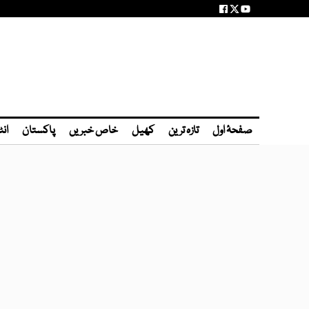
صفحۂ اول
تازہ ترین
کھیل
خاص خبریں
پاکستان
انٹ