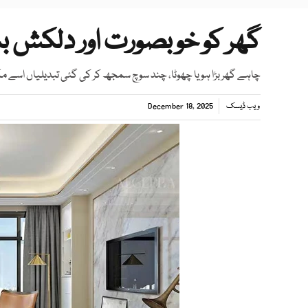
گھر کو خوبصورت اور دلکش ب
چاہے گھر بڑا ہو یا چھوٹا، چند سوچ سمجھ کر کی گئی تبدیلیاں اسے م
ویب ڈیسک
December 18, 2025