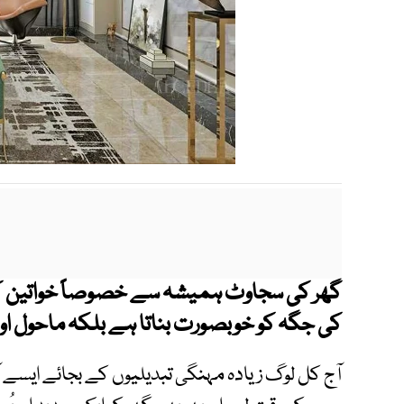
گھر کی سجاوٹ ہمیشہ سے خصوصاً خواتین کا
کی جگہ کو خوبصورت بناتا ہے بلکہ ماحول اور م
آج کل لوگ زیادہ مہنگی تبدیلیوں کے بجائے ایسے آئی