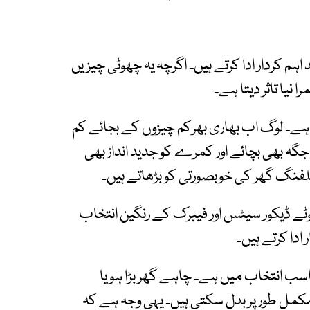
اہم کردار ادا کرتے ہیں۔ اگرچہ یہ چھوٹی چیزیں
ا نیا تاثر دیتا ہے۔
ے۔ لوگ اب بھاری بھرکم چیزوں کے بجائے کم
گہ بھی بچائے اور کمرے کو جدید انداز بھی
لفنگ گھر کی خوبصورتی کو بڑھاتے ہیں۔
وٹے ڈیکور سیٹس اور فیبرک کے رنگین انتخاب
ادا کرتے ہیں۔
ب انتخاب میں ہے۔ چاہے گھر بڑا ہو یا
کمل طور پر بدل سکتی ہیں۔ یہی وجہ ہے کہ