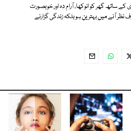
ے ساتھ گھر کو انوکھا، آرام دہ اور خوبصورت
 نظر آنے میں بہترین ہو بلکہ زندگی گزارنے