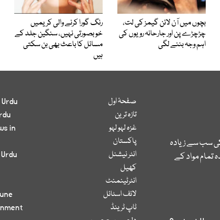
بچوں میں آن لائن گیمز کی لت،
رنگ گورا کرنے والی کریمیں
چڑچڑے پن اور جارحانہ رویوں کی
خوبصورتی نہیں، سنگین جلد کے
اہم وجہ بننے لگی
مسائل کا باعث بھی بن سکتی
ہیں
صفحۂ اول
 Urdu
تازہ ترین
rdu
غزہ لہو لہو
ws in
پاکستان
کی سب سے زیادہ
انٹر نیشنل
 Urdu
 تمام مواد کے
کھیل
انٹرٹینمنٹ
لائف اسٹائل
bune
ٹاپ ٹرینڈ
inment