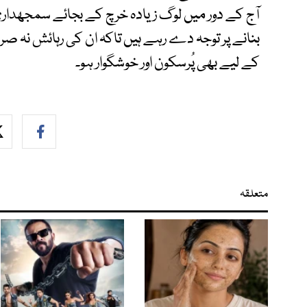
آج کے دور میں لوگ زیادہ خرچ کے بجائے سمجھداری ک
بنانے پر توجہ دے رہے ہیں تاکہ ان کی رہائش نہ صرف
کے لیے بھی پُرسکون اور خوشگوار ہو۔
متعلقہ