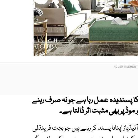
 پسندیدہ عمل رہا ہے جو نہ صرف رہنے
وڈ پر بھی مثبت اثر ڈالتا ہے۔
ڈیاز اپنانا پسند کر رہے ہیں جو بجٹ فرینڈلی