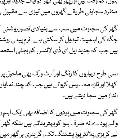
ہوں، کم وقت لیں اور پھر بھی گھر کو ایک جدید اور
منفرد سجاوٹی طریقے گھروں میں تیزی سے مقبول ہ
گھر کی سجاوٹ میں سب سے بنیادی تصور روشنی کا
جگہ کی اہمیت تبدیل کر سکتی ہے۔ نرم پیلی روشنی
ہیں جب کہ جدید ایل ای ڈی لائٹس کم بجلی استعمال
اسی طرح دیواروں کا رنگ اور آرٹ ورک بھی ماحول پر گہ
کھلا اور تازہ محسوس کرواتے ہیں جب کہ چند نمایاں 
انداز میں سجا دیتے ہیں۔
گھر کی سجاوٹ میں پودوں کا اضافہ بھی ایک اہم رج
والے پودے نہ صرف ہوا کو بہتر بناتے ہیں بلکہ گھر
لے کر بڑی پلانٹر پوزیشننگ تک، گرینری ہر گھر م