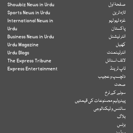
صفحۂ اول
Showbiz News in Urdu
تازہ ترین
Sports News in Urdu
غزہ لہو لہو
International News in
پاکستان
Urdu
انٹر نیشنل
Business News in Urdu
کھیل
Urdu Magazine
انٹرٹینمنٹ
Urdu Blogs
لائف اسٹائل
The Express Tribune
ٹاپ ٹرینڈ
Express Entertainment
دلچسپ و عجیب
صحت
سونے کے نرخ
پیٹرولیم مصنوعات کی قیمتیں
سائنس و ٹیکنالوجی
بلاگ
بزنس