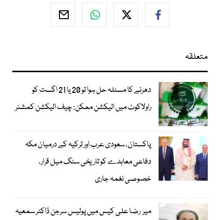
متعلقہ
دھرنے کا مسئلہ حل ہوا تو 20 یا 21 اگست کو
راولاکوٹ میں الیکشن ممکن: چیف الیکشن کمشنر
پاکستان، سعودی عرب اور ترکیہ کے درمیان مکہ
دفاعی معاہدے کو تاریخی سنگ میل قرار،
خصوصی نغمہ جاری
میر رضا علی کیس میں پولیس سرجن ڈاکٹر سمعیہ