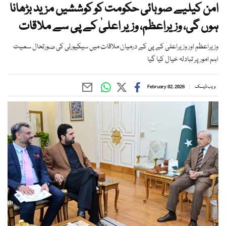
امن کیلیے صوبائی حکومت کو کوششیں مزید بڑھانا
ہوں گی، وزیراعظم، وزیر اعلیٰ کے پی سے ملاقات
وزیراعظم اور وزیراعلیٰ کے پی کے درمیان ملاقات میں سیکیورٹی کی صورتحال سمیت
اہم امور پر تبادلہ خیال کیا گیا
ویب ڈیسک
February 02, 2026