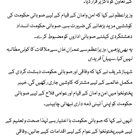
کے تعاون کو ناگزیر قرار دیا۔
وزیراعظم نے کہا کہ امن وامان کے قیام کے لیے صوبائی حکومت کی
کوششیں مزید بڑھانے کی ضرورت ہے، صوبائی حکومت انسداد
دھشتگردی کیلئے صوبائی اداروں کو مضبوط کرے۔
یہ بھی پڑھیں : وزیراعظم سے عمران خان سے ملاقات کا کوئی مطالبہ
نہیں کیا، سہیل آفریدی
شہباز شریف نے کہا کہ وفاقی اور صوبائی حکومت دہشت گردی کے
مکمل خاتمے کے لیے مشترکہ کاوشیں جاری رکھیں گی، خیبر
پختونخوا میں امن و امان کے قیام اور عوامی فلاح کے لیے صوبائی
حکومت کو اپنی آئینی ذمہ داری نبھانی چاہیئے۔
انہوں نے کہا کہ صوبائی حکومت با اختیار ہے لہٰذا صحت و تعلیم کے
لیے خیبر پختونخوا کے عوام کے لیے اقدامات کیے جائیں، وفاقی