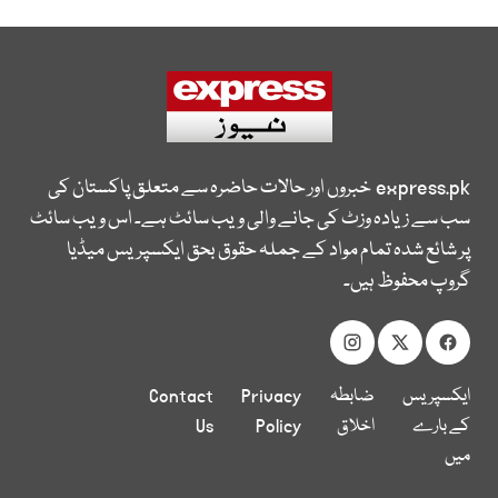
express.pk
خبروں اور حالات حاضرہ سے متعلق پاکستان کی
سب سے زیادہ وزٹ کی جانے والی ویب سائٹ ہے۔ اس ویب سائٹ
پر شائع شدہ تمام مواد کے جملہ حقوق بحق ایکسپریس میڈیا
گروپ محفوظ ہیں۔
ایکسپریس
ضابطہ
Privacy
Contact
کے بارے
اخلاق
Policy
Us
میں