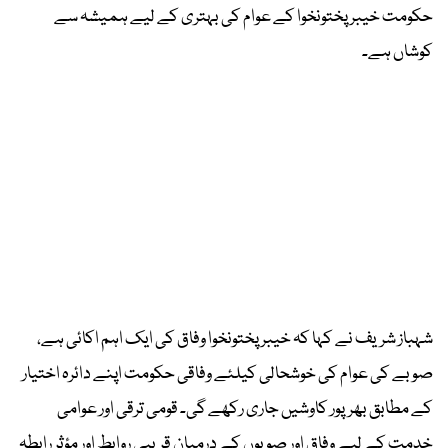
حکومت خیبر پختونخوا کے عوام کی بہتری کے لیے ہمیشہ سے
کوشاں ہے۔
شہباز شریف نے کہا کہ خیبر پختونخوا وفاق کی ایک اہم اکائی ہے،
صوبے کی عوام کی خوشحالی کیلئے وفاقی حکومت اپنے دائرہ اختیار
کے مطابق بھرپور کاوشیں جاری رکھے گی۔ قومی ترقی اور عوامی
خدمت کے لیے وفاق اور صوبوں کے درمیان قریبی روابط اور مؤثر رابطہ