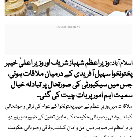
وزیراعظم شہباز شریف اور وزیر اعلیٰ خیبر
اسلام آباد:
پختونخوا سہیل آفریدی کے درمیان ملاقات ہوئی،
جس میں سیکیورٹی کی صورتحال پر تبادلہ خیال
سمیت اہم امور پر بات چیت کی گئی۔
ملاقات میں وزیرِ اعظم نے خیبر پختونخوا کے عوام کی ترقی و خوشحالی
کیلئے وفاقی و صوبائی حکومت کے مابین تعاون کی ضرورت پر زور دیا۔
وزیرِ اعظم نے صوبے میں امن و امان کیلئے وفاقی و صوبائی حکومت