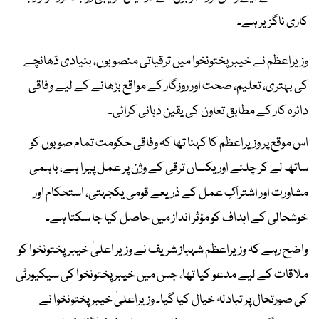
کاری ناگزیر ہے۔
وزیراعظم نے خیبر پختونخوا میں ترقیاتی منصوبوں، بنیادی ڈھانچے
کی بہتری، تعلیم، صحت اور روزگار کے مواقع بڑھانے کے لیے وفاقی
دائرہ کار کے مطابق تعاون کی یقین دہانی کرائی۔
اس موقع پر وزیراعظم کا کہنا تھا کہ وفاقی حکومت تمام صوبوں کو
ساتھ لے کر چلنے اور یکساں ترقی کے وژن پر عمل پیرا ہے، باہمی
مشاورت اور اشتراکِ عمل کے ذریعے قومی یکجہتی، استحکام اور
خوشحالی کے اہداف کو مؤثر انداز میں حاصل کیا جا سکتا ہے۔
واضح رہے کہ وزیراعظم شہباز شریف نے وزیر اعلیٰ خیبرپختونخوا کو
ملاقات کے لیے مدعو کیا تھا، جس میں خیبر پختونخوا کی سیکیورٹی
کی صورتحال پر تبادلہ خیال کیا گیا۔ وزیراعلیٰ خیبر پختونخوا نے