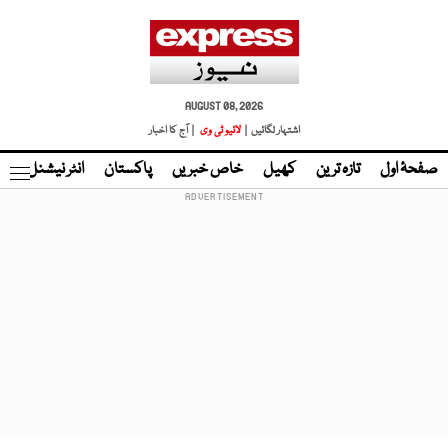
AUGUST 08, 2026
اشتہار لگائیں |
لائیو ٹی وی
| آج کا اخبار
صفحۂ اول
تازہ ترین
کھیل
خاص خبریں
پاکستان
انٹر نیشنل
ٹا