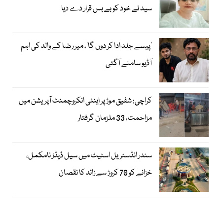
سید نے خود کو بے بس قرار دے دیا
’پیسے جلد ادا کر دوں گا‘، میر رضا کے والد کی اہم
آڈیو سامنے آگئی
کراچی: شفیق موڑ پر اینٹی انکروچمنٹ آپریشن میں
مزاحمت، 33 ملزمان گرفتار
سندر انڈسٹریل اسٹیٹ میں سیل ڈیڈز نامکمل،
خزانے کو 70 کروڑ سے زائد کا نقصان