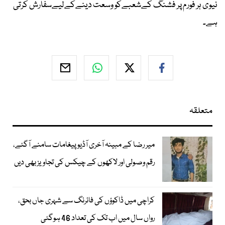
نیوی ہر فورم پر فشنگ کےشعبےکو وسعت دینےکےلیےسفارش کرتی
ہے۔
متعلقہ
میر رضا کے مبینہ آخری آڈیو پیغامات سامنے آگئے،
رقم وصولی اور لاکھوں کے چیکس کی تجاویز بھی دیں
کراچی میں ڈاکوؤں کی فائرنگ سے شہری جاں بحق،
رواں سال میں اب تک کی تعداد 46 ہوگئی