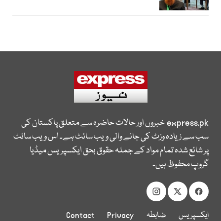
express.pk
خبروں اور حالات حاضرہ سے متعلق پاکستان کی
سب سے زیادہ وزٹ کی جانے والی ویب سائٹ ہے۔ اس ویب سائٹ
پر شائع شدہ تمام مواد کے جملہ حقوق بحق ایکسپریس میڈیا
گروپ محفوظ ہیں۔
ایکسپریس
ضابطہ
Privacy
Contact