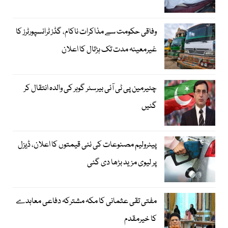
وفاقی حکومت سے مذاکرات ناکام، گڈز ٹرانسپورٹرز کا
غیرمعینہ مدت تک ہڑتال کا اعلان
چئیرمین پی ٹی آئی بیرسٹر گوہر کی والدہ انتقال کر
گئیں
پیٹرولیم مصنوعات کی نئی قیمتوں کا اعلان، ڈیزل
پر لیوی مزید بڑھا دی گئی
مفتی تقی عثمانی کا مکہ مشترکہ دفاعی معاہدے
کا خیرمقدم