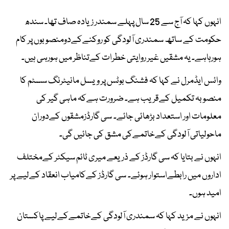
انہوں کہا کہ آج سے 25 سال پہلے سمندر زیادہ صاف تھا۔ سندھ
حکومت کے ساتھ سمندری آلودگی کو روکنےکےدومنصوبوں پر کام
ہورہاہے۔ یہ مشقیں غیر روایتی خطرات کےتناظر میں ہورہی ہیں۔
وائس ایڈمرل نے کہا کہ فشنگ بوٹس پر ویسل مانیٹرنگ سسٹم کا
منصوبہ تکمیل کےقریب ہے۔ ضرورت ہےکہ ماہی گیر کی
معلومات اور استعداد بڑھائی جائے۔ سی گارڈزمشقوں کےدوران
ماحولیاتی آلودگی کےخاتمےکی مشق کی جائیں گی۔
انہوں نے بتایا کہ سی گارڈز کے ذریعے میری ٹائم سیکٹر کےمختلف
اداروں میں رابطےاستوار ہوئے۔ سی گارڈز کےکامیاب انعقاد کےلیے پر
امید ہوں۔
انہوں نے مزید کہا کہ سمندری آلودگی کےخاتمےکےلیے پاکستان