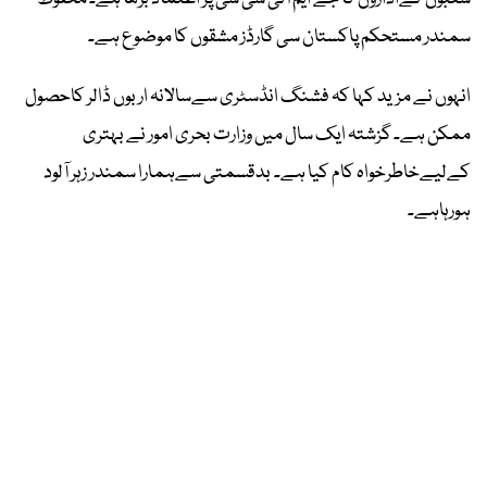
سمندر مستحکم پاکستان سی گارڈز مشقوں کا موضوع ہے۔
انہوں نے مزید کہا کہ فشنگ انڈسٹری سےسالانہ اربوں ڈالر کاحصول
ممکن ہے۔ گزشتہ ایک سال میں وزارت بحری امور نے بہتری
کےلیےخاطرخواہ کام کیا ہے۔ بدقسمتی سےہمارا سمندر زہر آلود
ہورہاہے۔