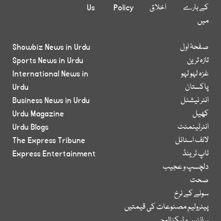
کے بارے
اخلاق
Policy
Us
میں
صفحۂ اول
Showbiz News in Urdu
تازہ ترین
Sports News in Urdu
غزہ لہو لہو
International News in
پاکستان
Urdu
انٹر نیشنل
Business News in Urdu
کھیل
Urdu Magazine
انٹرٹینمنٹ
Urdu Blogs
لائف اسٹائل
The Express Tribune
ٹاپ ٹرینڈ
Express Entertainment
دلچسپ و عجیب
صحت
سونے کے نرخ
پیٹرولیم مصنوعات کی قیمتیں
سائنس و ٹیکنالوجی