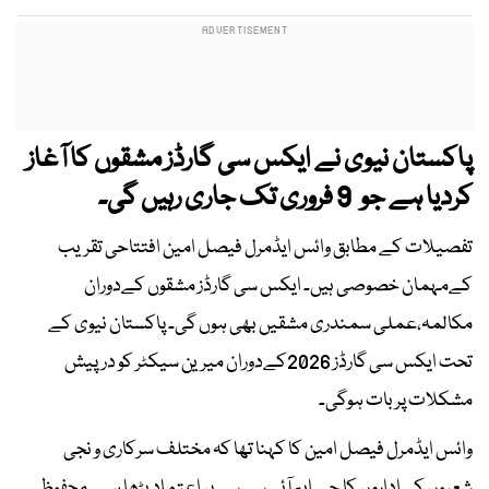
پاکستان نیوی نے ایکس سی گارڈز مشقوں کا آغاز
کردیا ہے جو 9 فروری تک جاری رہیں گی۔
تفصیلات کے مطابق وائس ایڈمرل فیصل امین افتتاحی تقریب
کےمہمان خصوصی ہیں۔ ایکس سی گارڈز مشقوں کےدوران
مکالمہ،عملی سمندری مشقیں بھی ہوں گی۔ پاکستان نیوی کے
تحت ایکس سی گارڈز 2026کےدوران میرین سیکٹر کو درپیش
مشکلات پر بات ہوگی۔
وائس ایڈمرل فیصل امین کا کہنا تھا کہ مختلف سرکاری و نجی
شعبوں کےاداروں کا جے ایم آئی سی سی پر اعتماد بڑھا ہے۔ محفوظ