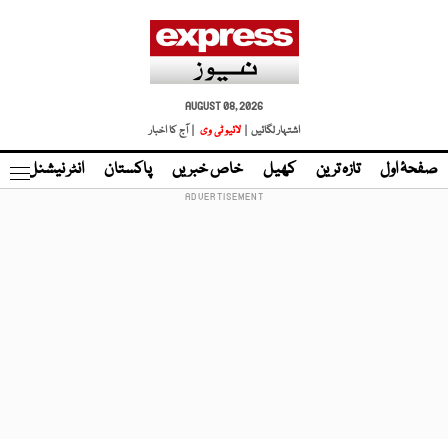
AUGUST 08, 2026
اشتہار لگائیں |
لائیو ٹی وی
| آج کا اخبار
صفحۂ اول
تازہ ترین
کھیل
خاص خبریں
پاکستان
انٹر نیشنل
ٹا