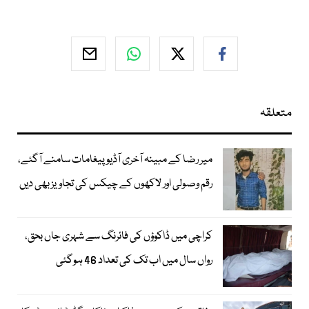
متعلقہ
میر رضا کے مبینہ آخری آڈیو پیغامات سامنے آگئے،
رقم وصولی اور لاکھوں کے چیکس کی تجاویز بھی دیں
کراچی میں ڈاکوؤں کی فائرنگ سے شہری جاں بحق،
رواں سال میں اب تک کی تعداد 46 ہوگئی