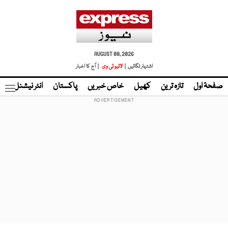
AUGUST 08, 2026
اشتہار لگائیں |
لائیو ٹی وی
| آج کا اخبار
صفحۂ اول
تازہ ترین
کھیل
خاص خبریں
پاکستان
انٹر نیشنل
ٹا