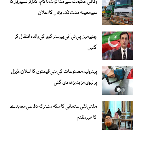
وفاقی حکومت سے مذاکرات ناکام، گڈز ٹرانسپورٹرز کا
غیرمعینہ مدت تک ہڑتال کا اعلان
چئیرمین پی ٹی آئی بیرسٹر گوہر کی والدہ انتقال کر
گئیں
پیٹرولیم مصنوعات کی نئی قیمتوں کا اعلان، ڈیزل
پر لیوی مزید بڑھا دی گئی
مفتی تقی عثمانی کا مکہ مشترکہ دفاعی معاہدے
کا خیرمقدم