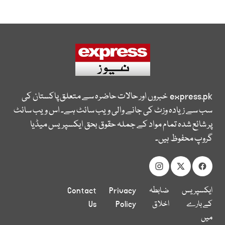
express.pk
خبروں اور حالات حاضرہ سے متعلق پاکستان کی
سب سے زیادہ وزٹ کی جانے والی ویب سائٹ ہے۔ اس ویب سائٹ
پر شائع شدہ تمام مواد کے جملہ حقوق بحق ایکسپریس میڈیا
گروپ محفوظ ہیں۔
ایکسپریس
ضابطہ
Privacy
Contact
کے بارے
اخلاق
Policy
Us
میں