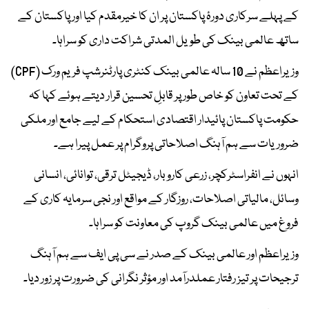
کے پہلے سرکاری دورۂ پاکستان پر ان کا خیرمقدم کیا اور پاکستان کے
ساتھ عالمی بینک کی طویل المدتی شراکت داری کو سراہا۔
وزیراعظم نے 10 سالہ عالمی بینک کنٹری پارٹنرشپ فریم ورک (CPF)
کے تحت تعاون کو خاص طور پر قابلِ تحسین قرار دیتے ہوئے کہا کہ
حکومت پاکستان پائیدار اقتصادی استحکام کے لیے جامع اور ملکی
ضروریات سے ہم آہنگ اصلاحاتی پروگرام پر عمل پیرا ہے۔
انہوں نے انفراسٹرکچر، زرعی کاروبار، ڈیجیٹل ترقی، توانائی، انسانی
وسائل، مالیاتی اصلاحات، روزگار کے مواقع اور نجی سرمایہ کاری کے
فروغ میں عالمی بینک گروپ کی معاونت کو سراہا۔
وزیراعظم اور عالمی بینک کے صدر نے سی پی ایف سے ہم آہنگ
ترجیحات پر تیز رفتار عملدرآمد اور مؤثر نگرانی کی ضرورت پر زور دیا۔