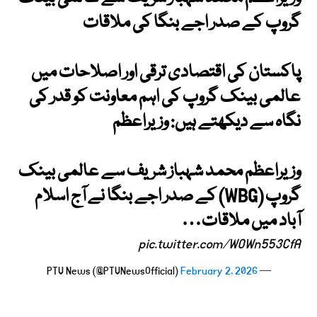
گروپ کے صدر اجے بنگا کی ملاقات
پاکستان کی اقتصادی ترقی اور اصلاحات میں
عالمی بینک گروپ کی اہم معاونت کو قدر کی
نگاہ سے دیکھتے ہیں: وزیراعظم
وزیراعظم محمد شہباز شریف سے عالمی بینک
گروپ (WBG) کے صدر اجے بنگا نے آج اسلام
آباد میں ملاقات…
pic.twitter.com/WOWn553CfA
February 2, 2026
— PTV News (@PTVNewsOfficial)