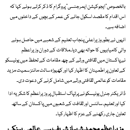
بالخصوص"ایجوکیشن ایمرجنسی" پروگرام کا ذکر کرتے ہوئے کہا کہ
اس اقدام کا مقصد اسکول جانے کی عمر کے بچوں کے داخلوں میں
اضافہ ہے۔
انہوں نے بطور وزیراعلیٰ پنجاب تعلیم کے شعبے میں حاصل ہونے
والی کامیابیوں کا حوالہ بھی دیا۔ملاقات کے دوران وزیراعظم
نےپاکستان میں ثقافتی ورثے کے چھ مقامات کے تحفظ میں یونیسکو
کے تعاون پر اطمینان کا اظہار کیا اور کھیوڑہ سالٹ مائنز سمیت مزید
مقامات کو عالمی ثقافتی ورثے میں شامل کرنے کی دعوت دی۔
ڈائریکٹر جنرل یونیسکو نے پرتپاک استقبال پر وزیراعظم کا شکریہ ادا
کیا اور تعلیم، سائنس اور ثقافت کے شعبوں میں پاکستان کے ساتھ
تعاون جاری رکھنے کے عزم کا اظہار کیا۔
وزیراعظم محمد شہباز شریف سے عالمی بینک