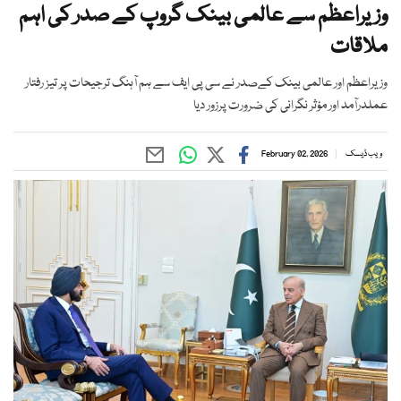
وزیراعظم سے عالمی بینک گروپ کے صدر کی اہم
ملاقات
وزیراعظم اور عالمی بینک کےصدر نے سی پی ایف سے ہم آہنگ ترجیحات پر تیز رفتار
عملدرآمد اور مؤثر نگرانی کی ضرورت پرزور دیا
ویب ڈیسک
February 02, 2026