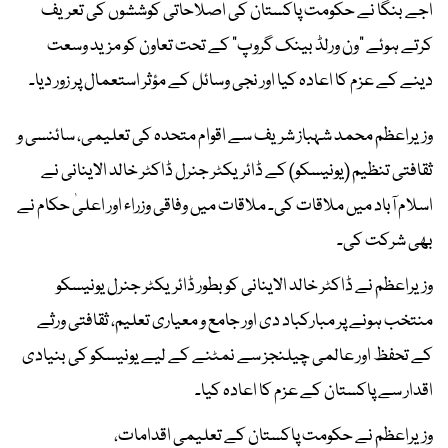
اجے بنگا نے حکومت پاکستان کی اصلاحاتی کوششوں کی تعریف
کرتے ہوئے "ون ورلڈ بینک گروپ" کے تحت تعاون کو مزید وسعت
دینے کے عزم کا اعادہ کیا اور نجی وسائل کے مؤثر استعمال پر زور دیا۔
وزیراعظم محمد شہباز شریف سے اقوام متحدہ کی تعلیمی، سائنسی و
ثقافتی تنظیم (یونیسکو) کے ڈائریکٹر جنرل ڈاکٹر خالد الاینانی نے
اسلام آباد میں ملاقات کی۔ ملاقات میں وفاقی وزراء اور اعلیٰ حکام نے
بھی شرکت کی۔
وزیراعظم نے ڈاکٹر خالد الاینانی کو بطور ڈائریکٹر جنرل یونیسکو
منتخب ہونے پر مبارکباد دی اور جامع و معیاری تعلیم، ثقافتی ورثے
کے تحفظ اور عالمی چیلنجز سے نمٹنے کے لیے یونیسکو کی بنیادی
اقدار سے پاکستان کے عزم کا اعادہ کیا۔
وزیراعظم نے حکومت پاکستان کے تعلیمی اقدامات،