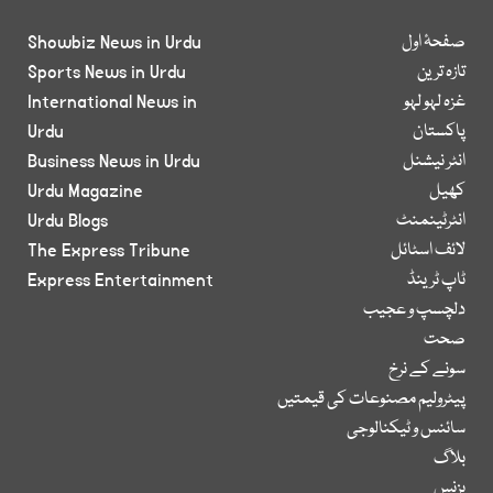
صفحۂ اول
Showbiz News in Urdu
تازہ ترین
Sports News in Urdu
غزہ لہو لہو
International News in
پاکستان
Urdu
انٹر نیشنل
Business News in Urdu
کھیل
Urdu Magazine
انٹرٹینمنٹ
Urdu Blogs
لائف اسٹائل
The Express Tribune
ٹاپ ٹرینڈ
Express Entertainment
دلچسپ و عجیب
صحت
سونے کے نرخ
پیٹرولیم مصنوعات کی قیمتیں
سائنس و ٹیکنالوجی
بلاگ
بزنس