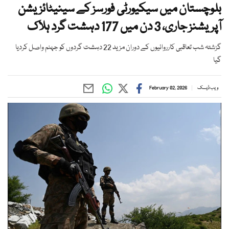
بلوچستان میں سیکیورٹی فورسز کے سینیٹائزیشن
آپریشنز جاری، 3 دن میں 177 دہشت گرد ہلاک
گزشتہ شب تعاقبی کارروائیوں کے دوران مزید 22 دہشت گردوں کو جہنم واصل کردیا
گیا
ویب ڈیسک
February 02, 2026