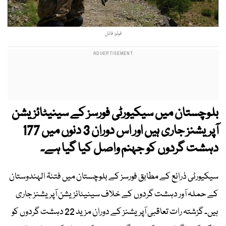
فوٹو: فائل
بلوچستان میں سیکیورٹی فورسز کے سینیٹائزیشن
آپریشنز جاری ہیں اور اس دوران 3 دنوں میں 177
دہشت گردوں کو جہنم واصل کیا گیا ہے۔
سیکیورٹی ذرائع کے مطابق فورسز کے بلوچستان میں فتنۃ الہندوستان
کے حملہ آور دہشت گردوں کے خلاف سینیٹائزیشن آپریشنز جاری
ہیں۔ گزشتہ رات تعاقبی آپریشنز کے دوران مزید 22 دہشت گردوں کو