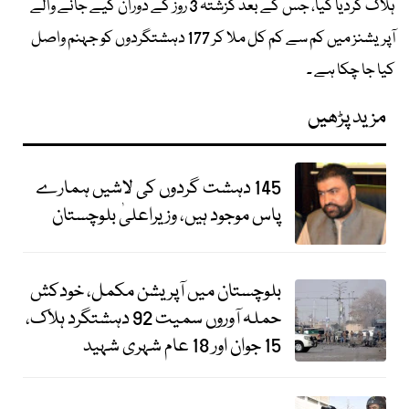
ہلاک کردیا گیا، جس کے بعد گزشتہ 3 روز کے دوران کیے جانے والے
آپریشنز میں کم سے کم کل ملا کر 177 دہشتگردوں کو جہنم واصل
کیا جا چکا ہے ۔
مزید پڑھیں
145 دہشت گردوں کی لاشیں ہمارے
پاس موجود ہیں، وزیراعلیٰ بلوچستان
بلوچستان میں آپریشن مکمل، خودکش
حملہ آوروں سمیت 92 دہشتگرد ہلاک،
15 جوان اور 18 عام شہری شہید