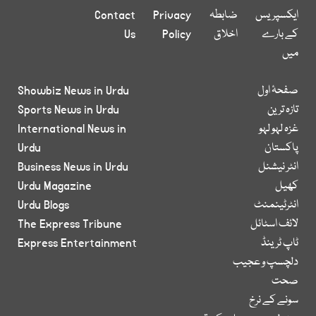
ایکسپریس
ضابطہ
Privacy
Contact
کے بارے
اخلاق
Policy
Us
میں
صفحۂ اول
Showbiz News in Urdu
تازہ ترین
Sports News in Urdu
غزہ لہو لہو
International News in
پاکستان
Urdu
انٹر نیشنل
Business News in Urdu
کھیل
Urdu Magazine
انٹرٹینمنٹ
Urdu Blogs
لائف اسٹائل
The Express Tribune
ٹاپ ٹرینڈ
Express Entertainment
دلچسپ و عجیب
صحت
سونے کے نرخ