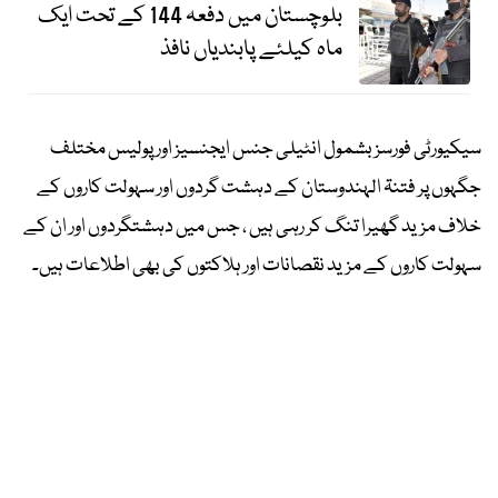
بلوچستان میں دفعہ 144 کے تحت ایک
ماہ کیلئے پابندیاں نافذ
سیکیورٹی فورسز بشمول انٹیلی جنس ایجنسیز اور پولیس مختلف
جگہوں پر فتنۃ الہندوستان کے دہشت گردوں اور سہولت کاروں کے
خلاف مزید گھیرا تنگ کر رہی ہیں ، جس میں دہشتگردوں اور ان کے
سہولت کاروں کے مزید نقصانات اور ہلاکتوں کی بھی اطلاعات ہیں۔