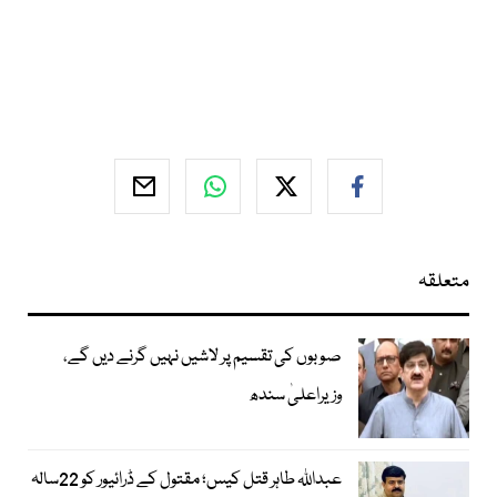
متعلقہ
صوبوں کی تقسیم پر لاشیں نہیں گرنے دیں گے،
وزیراعلیٰ سندھ
عبداللہ طاہر قتل کیس؛ مقتول کے ڈرائیور کو 22سالہ