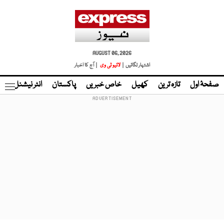
AUGUST 06, 2026
اشتہار لگائیں |
لائیو ٹی وی
| آج کا اخبار
صفحۂ اول
تازہ ترین
کھیل
خاص خبریں
پاکستان
انٹر نیشنل
ٹا