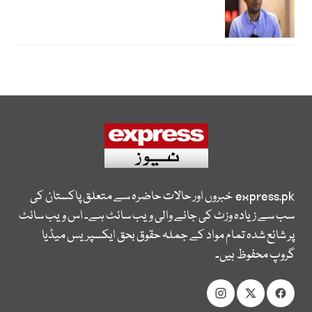
express.pk
خبروں اور حالات حاضرہ سے متعلق پاکستان کی
سب سے زیادہ وزٹ کی جانے والی ویب سائٹ ہے۔ اس ویب سائٹ
پر شائع شدہ تمام مواد کے جملہ حقوق بحق ایکسپریس میڈیا
گروپ محفوظ ہیں۔