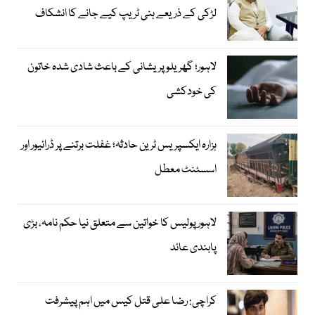
لڑکی کے ذریعے ہنی ٹریپ کیے جانے کا انشکاف
لاہور؛ گھریلو پریشانی کے باعث شادی شدہ خاتون
کی خودکشی
ہزارہ ایکسپریس ٹرین حادثہ؛ غفلت برتنے پر ڈرائیور اور
اسسٹنٹ معطل
لاہور پولیس کا خواتین سے متعلق نیا حکم نامہ، بڑی
پابندی عائد
کراچی: رضا علی قتل کیس میں اہم پیشرفت