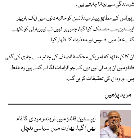
شرمندگی سے بچانا چاہتے ہیں۔
رپورٹس کے مطابق پیٹر مینڈلسن کو حالیہ دنوں میں ایک بار پھر
ایپسٹین سے منسلک کیا گیا، جس پر انہوں نے لیبر پارٹی کو لکھے
گئے خط میں افسوس اور معذرت کا اظہار کیا۔
ان کا کہنا تھا کہ امریکی محکمۂ انصاف کی جانب سے جاری کی گئی
فائلز میں ان پر مالی لین دین کے جو الزامات لگائے گئے ہیں وہ غلط
ہیں، اور وہ ان کی تحقیقات کریں گے۔
مزید پڑھیں
ایپسٹین فائلز میں نریندر مودی کا نام
بھی آگیا، بھارت میں سیاسی ہلچل