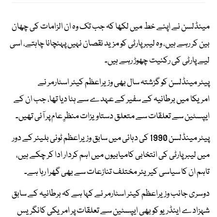
مینڈلسن نے اپنے خط میں لکھا کہ جب تک وہ ان الزامات کی چھان
بین کر رہے ہیں، وہ لیبر پارٹی کو مزید نقصان نہیں پہنچانا چاہتے، اسی
لیے پارٹی کی رکنیت چھوڑ رہے ہیں۔
پیٹر مینڈلسن کو گزشتہ سال بھی وزیراعظم کیئر اسٹارمر نے
امریکا میں برطانیہ کے سفیر کے عہدے سے ہٹا دیا تھا، جب ان کے
ایپسٹین سے تعلقات سے متعلق دستاویزات منظرِ عام پر آئی تھیں۔
پیٹر مینڈلسن 1990 کی دہائی میں سابق وزیراعظم ٹونی بلیئر کے دور
میں لیبر پارٹی کی انتخابی کامیابیوں میں اہم کردار ادا کر چکے ہیں،
تاہم ان کا سیاسی کیریئر مختلف تنازعات سے بھی گھرا رہا ہے۔
دوسری جانب وزیراعظم کیئر اسٹارمر نے کہا ہے کہ برطانیہ کے سابق
شہزادے اینڈریو کو بھی ایپسٹین سے تعلقات پر امریکی کانگریس