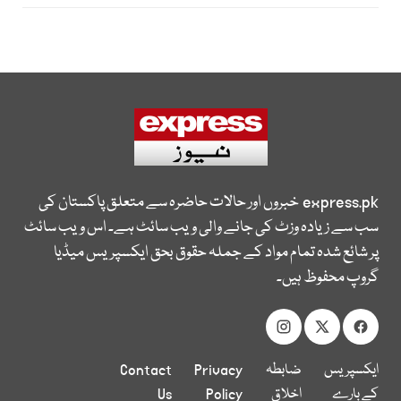
express.pk
خبروں اور حالات حاضرہ سے متعلق پاکستان کی
سب سے زیادہ وزٹ کی جانے والی ویب سائٹ ہے۔ اس ویب سائٹ
پر شائع شدہ تمام مواد کے جملہ حقوق بحق ایکسپریس میڈیا
گروپ محفوظ ہیں۔
ایکسپریس
ضابطہ
Privacy
Contact
کے بارے
اخلاق
Policy
Us