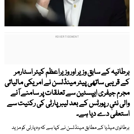
برطانیہ کے سابق وزیر اور وزیراعظم کیئر اسٹارمر
کے قریبی ساتھی پیٹر مینڈلسن نے امریکی مالیاتی
مجرم جیفری ایپسٹین سے تعلقات پر سامنے آنے
والی نئی رپورٹس کے بعد لیبر پارٹی کی رکنیت سے
استعفیٰ دے دیا ہے۔
برطانوی میڈیا کے مطابق مینڈلسن نے کہا ہے کہ وہ پارٹی کو مزید