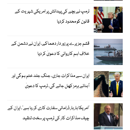
ٹرمپ نے بچے کی پیدائش پر امریکی شہریت کے
قانون کو محدود کردیا
قشم جزیرے پر زور دار دھماکے، ایران نے دشمن کے
خلاف اہم کارروائی کا دعویٰ کر دیا
ایران سے مذاکرات جاری، جنگ جلد ختم ہوگی اور
آبنائے ہرمز کھل جائے گی، ٹرمپ کا دعویٰ
’امریکا بار بار ڈرامائی سفارت کاری کر رہا ہے‘، ایران کے
چیف مذاکرات کار کی ٹرمپ پر سخت تنقید