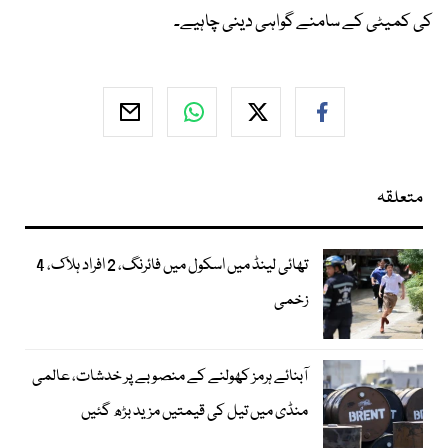
کی کمیٹی کے سامنے گواہی دینی چاہیے۔
متعلقہ
تھائی لینڈ میں اسکول میں فائرنگ، 2 افراد ہلاک، 4
زخمی
آبنائے ہرمز کھولنے کے منصوبے پر خدشات، عالمی
منڈی میں تیل کی قیمتیں مزید بڑھ گئیں