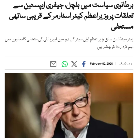
برطانوی سیاست میں ہلچل، جیفری ایپسٹین سے
تعلقات پر وزیراعظم کیئر اسٹارمر کے قریبی ساتھی
مستعفی
پیٹر مینڈلسن سابق وزیراعظم ٹونی بلیئر کے دور میں لیبر پارٹی کی انتخابی کامیابیوں میں
اہم کردار ادا کر چکے ہیں
ویب ڈیسک
February 02, 2026