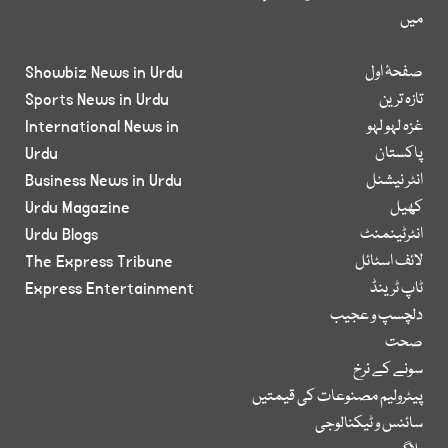
میں
صفحۂ اول
Showbiz News in Urdu
تازہ ترین
Sports News in Urdu
غزہ لہو لہو
International News in
پاکستان
Urdu
انٹر نیشنل
Business News in Urdu
کھیل
Urdu Magazine
انٹرٹینمنٹ
Urdu Blogs
لائف اسٹائل
The Express Tribune
ٹاپ ٹرینڈ
Express Entertainment
دلچسپ و عجیب
صحت
سونے کے نرخ
پیٹرولیم مصنوعات کی قیمتیں
سائنس و ٹیکنالوجی