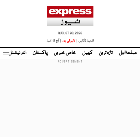
AUGUST 09, 2026
اشتہار لگائیں |
لائیو ٹی وی
| آج کا اخبار
صفحۂ اول
تازہ ترین
کھیل
خاص خبریں
پاکستان
انٹر نیشنل
ٹا