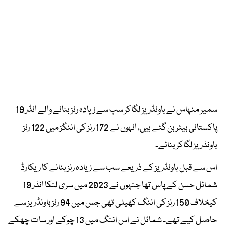
سمیر منہاس نے باونڈریز لگاکر سب سے زیادہ رنز بنانے والے انڈر 19
پاکستانی بیٹر بن گئے ہیں، انہوں نے 172 رنز کی اننگز میں 122 رنز
باونڈریز لگاکر بنائے۔
اس سے قبل باونڈریز کے ذریعے سب سے زیادہ رنز بنانے کا ریکارڈ
شمائل حسن کے پاس تھا جنہوں نے 2023 میں سری لنکا انڈر 19
کیخلاف 150 رنز کی اننگ کھیلی تھی جس میں 94 رنز باونڈریز سے
حاصل کیے تھے۔ شمائل نے اس اننگ میں 13 چوکے اور سات چھکے