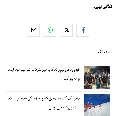
لگائے تھے۔
متعلقہ
قومی ہاکی ٹیم ورلڈ کپ میں شرکت کے لیے نیدرلینڈ
روانہ ہو گئی
براڈ پیک کے جاں بحق کوہ پیماؤں کی یاد میں اسلام
آباد میں شمعیں روشن