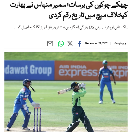
چھکے چوکوں کی برسات؛ سمیر منہاس نے بھارت
کیخلاف میچ میں تاریخ رقم کردی
پاکستانی اوپنر نے اپنی 172 رنز کی اننگز میں بیشتر رنز باؤنڈریز لگا کر حاصل کیے
ویب ڈیسک
December 21, 2025