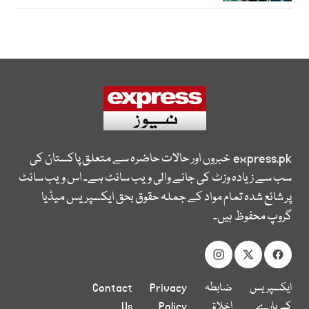
express.pk
خبروں اور حالات حاضرہ سے متعلق پاکستان کی
سب سے زیادہ وزٹ کی جانے والی ویب سائٹ ہے۔ اس ویب سائٹ
پر شائع شدہ تمام مواد کے جملہ حقوق بحق ایکسپریس میڈیا
گروپ محفوظ ہیں۔
ایکسپریس
ضابطہ
Privacy
Contact
کے بارے
اخلاق
Policy
Us