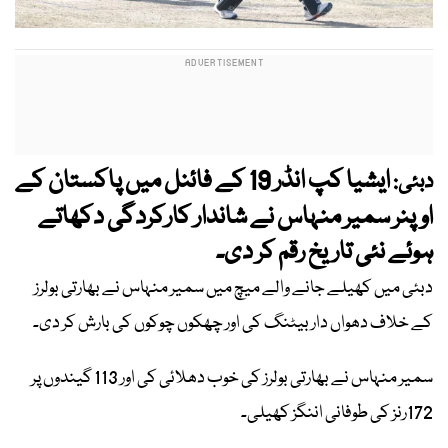
ایشیا کپ انڈر 19 کے فائنل میں پاکستان کے
دبئی:
اوپنر سمیر منہاس نے شاندار کارکردگی دکھاتے
ہوئے نئی تاریخ رقم کر دی۔
دبئی میں کھیلے جانے والے میچ میں سمیر منہاس نے بھارتی بولرز
کے خلاف دھواں دار بیٹنگ کی اور چھکوں چوکوں کی بارش کر دی۔
سمیر منہاس نے بھارتی بولرز کی خوب دھلائی کی اور 113 گیندوں پر
172رنز کی طوفانی اننگز کھیلی۔