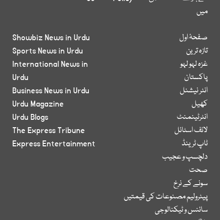
میں
صفحۂ اول
Showbiz News in Urdu
تازہ ترین
Sports News in Urdu
غزہ لہو لہو
International News in
پاکستان
Urdu
انٹر نیشنل
Business News in Urdu
کھیل
Urdu Magazine
انٹرٹینمنٹ
Urdu Blogs
لائف اسٹائل
The Express Tribune
ٹاپ ٹرینڈ
Express Entertainment
دلچسپ و عجیب
صحت
سونے کے نرخ
پیٹرولیم مصنوعات کی قیمتیں
سائنس و ٹیکنالوجی