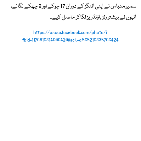
سمیر منہاس نے اپنی اننگز کے دوران 17 چوکے اور 9 چھکے لگائے،
انہوں نے بیشتر رنز باؤنڈریز لگاکر حاصل کیے۔
https://www.facebook.com/photo/?
fbid=1176816314606420&set=a.565216335766424