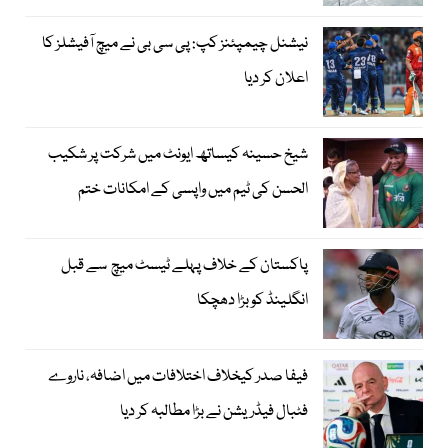
نیشنل چیمپئنز کپ: پی سی بی نے میچ آفیشلز کا
اعلان کر دیا
شیخ حسینہ کیساتھ ایونٹ میں شرکت پر شکیب
الحسن کی ٹیم میں واپسی کے امکانات ختم
پاکستان کے خلاف پہلے ٹیسٹ میچ سے قبل
انگلینڈ کو بڑا دھچکا
فیفا صدر کیخلاف اختلافات میں اضافہ، ناروے
فٹبال فیڈریشن نے بڑا مطالبہ کر دیا