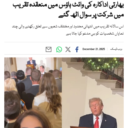
بھارتی اداکارہ کی وائٹ ہاؤس میں منعقدہ تقریب
میں شرکت پر سوال اٹھ گئے
اس سالانہ تقریب میں انتہائی محدود اور مختلف شعبوں سے تعلق رکھنے والی چند
نمایاں شخصیات کو ہی مدعو کیا جاتا ہے
ویب ڈیسک
December 21, 2025