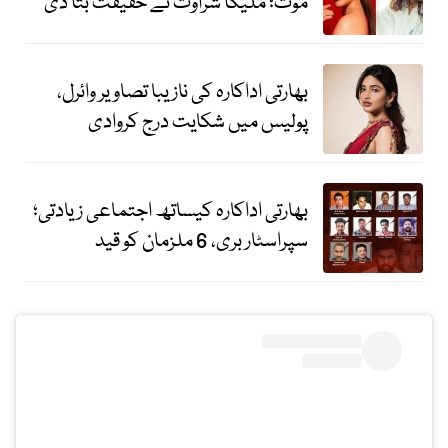
موت؛ ملیکا شراوت نے حقیقت بتا دی
بھارتی اداکارہ کی نازیبا تصاویر وائرل،
پولیس میں شکایت درج کروادی
بھارتی اداکارہ کیساتھ اجتماعی زیادتی؛
سپراسٹار بری، 6 ملزمان کو قید