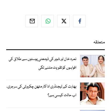
متعلقہ
نمرہ خان اور شوہر کی ذومعنی پوسٹوں سے طلاق کی
افواہوں کو تقویت ملنے لگی
بھارت کے لیجنڈری اداکار متھن چکرورتی کی سرجری،
اب حالت کیسی ہے؟