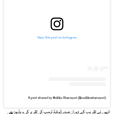
View this post on Instagram
A post shared by Mallika Sherawat (@mallikasherawat)
انہوں نے تقریب کے دوران صدر ڈونلڈ ٹرمپ کی تقریر کی ویڈیوز بھی