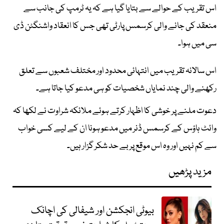
اس تقریب کے حوالے سے بتایا گیا ہے کہ یہ ٹرمپ کی جانب سے
منعقد کی جانے والی کرسمس پارٹی تھی جس کا انعقاد واشنگٹن ڈی
سی میں ہوا۔
اس سالانہ تقریب میں انتہائی محدود اور مختلف شعبوں سے تعلق
رکھنے والی چند نمایاں شخصیات کو ہی مدعو کیا جاتا ہے۔
دعوت ملنے پر خوشی کا اظہار کرتے ہوئے ملائکہ شراوت نے لکھا کہ
وائٹ ہاؤس کے کرسمس ڈنر میں مدعو ہونا ان کے لیے کسی خواب
سے کم نہیں اور وہ اس موقع پر بے حد شکر گزار ہیں۔
مزید پڑھیں
بیوٹی انجکشن اور شیفالی کی اچانک