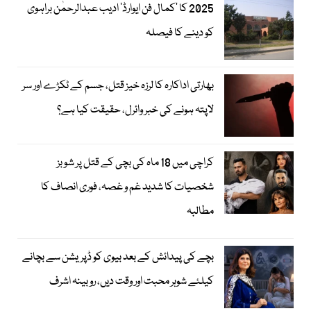
2025 کا ’کمال فن ایوارڈ‘ ادیب عبدالرحمٰن براہوی
کو دینے کا فیصلہ
بھارتی اداکارہ کا لرزہ خیز قتل، جسم کے ٹکڑے اور سر
لاپتہ ہونے کی خبر وائرل، حقیقت کیا ہے؟
کراچی میں 18 ماہ کی بچی کے قتل پر شوبز
شخصیات کا شدید غم و غصہ، فوری انصاف کا
مطالبہ
بچے کی پیدائش کے بعد بیوی کو ڈپریشن سے بچانے
کیلئے شوہر محبت اور وقت دیں، روبینہ اشرف