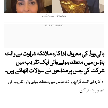
فوٹو انسٹاگرام اسکرین گریپ
بالی ووڈ کی معروف اداکارہ ملائکہ شراوت نے وائٹ
ہاؤس میں منعقد ہونے والی ایک تقریب میں
شرکت کی جس پر مداحوں نے سوالات اٹھائے ہیں۔
اداکارہ نے انسٹاگرام پر وائٹ ہاؤس میں منعقد ہونے والی تقریب کی
تصاویر شیئر کیں۔