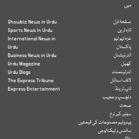
میں
صفحۂ اول
Showbiz News in Urdu
تازہ ترین
Sports News in Urdu
غزہ لہو لہو
International News in
پاکستان
Urdu
انٹر نیشنل
Business News in Urdu
کھیل
Urdu Magazine
انٹرٹینمنٹ
Urdu Blogs
لائف اسٹائل
The Express Tribune
ٹاپ ٹرینڈ
Express Entertainment
دلچسپ و عجیب
صحت
سونے کے نرخ
پیٹرولیم مصنوعات کی قیمتیں
سائنس و ٹیکنالوجی