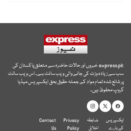
express.pk
خبروں اور حالات حاضرہ سے متعلق پاکستان کی
سب سے زیادہ وزٹ کی جانے والی ویب سائٹ ہے۔ اس ویب سائٹ
پر شائع شدہ تمام مواد کے جملہ حقوق بحق ایکسپریس میڈیا
گروپ محفوظ ہیں۔
ایکسپریس
ضابطہ
Privacy
Contact
کے بارے
اخلاق
Policy
Us