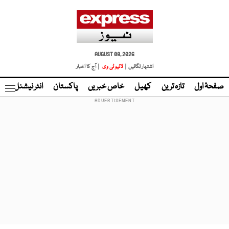
AUGUST 08, 2026
اشتہار لگائیں |
لائیو ٹی وی
| آج کا اخبار
صفحۂ اول
تازہ ترین
کھیل
خاص خبریں
پاکستان
انٹر نیشنل
ٹا