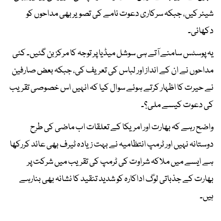
شیئر کیں، جبکہ سرکاری دعوت نامے کی تصویر بھی مداحوں کو
دکھائی۔
یہ پوسٹس سامنے آتے ہی سوشل میڈیا پر توجہ کا مرکز بن گئیں۔ کئی
مداحوں نے ان کے انداز اور لباس کی تعریف کی، جبکہ بعض صارفین
نے حیرت کا اظہار کرتے ہوئے سوال کیا کہ انہیں اس خصوصی تقریب
کی دعوت کیسے ملی؟۔
واضح رہے کہ بھارت اور امریکا کے تعلقات اب ماضی کی طرح
دوستانہ نہیں اور ٹرمپ انتظامیہ نے بہت زیادہ ٹیرف بھی عائد کررکھا
ہے ایسے میں ملاکہ شراوت کی ٹرمپ کی تقریب میں شرکت پر
بھارت کے جذباتی لوگ اداکارہ کو شدید تنقید کا نشانہ بھی بنارہے
ہیں۔