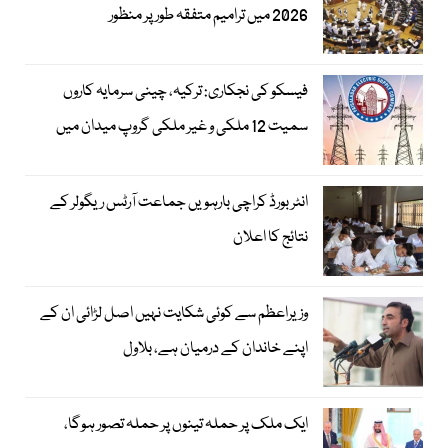
2026 میں ترامیم متفقہ طور پر منظور
فیسکو کی نجکاری: ترکیہ، چینی سرمایہ کاروں
سمیت 12 ملکی و غیر ملکی گروپ میدان میں
انٹر بورڈ کراچی بارہویں جماعت آرٹس ریگولر کے
نتائج کا اعلان
وزیراعظم سے کوئی شکایت نہیں اصل لڑائی ان کے
اپنے خاندان کے درمیان ہے، بلاول
ایک ملک پر حملہ تینوں پر حملہ تصور ہوگا،