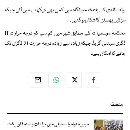
بوندا باندی کے باعث حدِ نگاہ میں کمی بھی دیکھنے میں آئی جبکہ
سڑکیں پھسلن کا شکار ہو گئیں۔
محکمہ موسمیات کے مطابق شہر میں کم سے کم درجہ حرارت 11
ڈگری سینٹی گریڈ جبکہ زیادہ سے زیادہ درجہ حرارت 21 ڈگری تک
جانے کا امکان ہے۔
متعلقہ
خیبرپختونخوا اسمبلی میں مراعات و استحقاق ایکٹ