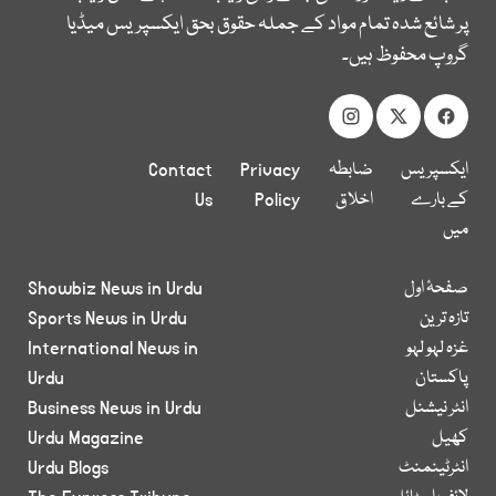
پر شائع شدہ تمام مواد کے جملہ حقوق بحق ایکسپریس میڈیا
گروپ محفوظ ہیں۔
ایکسپریس
ضابطہ
Privacy
Contact
کے بارے
اخلاق
Policy
Us
میں
صفحۂ اول
Showbiz News in Urdu
تازہ ترین
Sports News in Urdu
غزہ لہو لہو
International News in
پاکستان
Urdu
انٹر نیشنل
Business News in Urdu
کھیل
Urdu Magazine
انٹرٹینمنٹ
Urdu Blogs