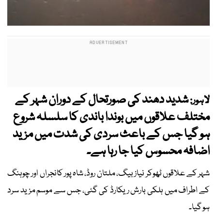
شدید دھند کی صورتحال کے دوران شہر کے
لاہور:
مختلف علاقوں میں بوندا باندی کا سلسلہ شروع
ہو گیا جس کے باعث سردی کی شدت میں مزید
اضافہ محسوس کیا جا رہا ہے۔
شہر کے علاقوں ٹھوکر نیاز بیگ، ملتان روڈ، شاہ پور کانجراں اور چوہنگ
کے اطراف میں ہلکی بارش ریکارڈ کی گئی، جس سے موسم مزید سرد
ہو گیا۔