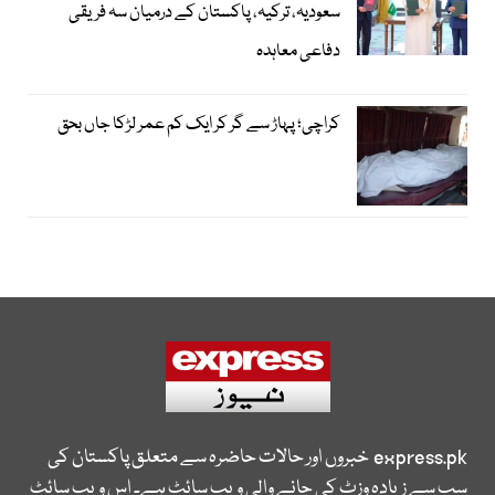
سعودیہ، ترکیہ، پاکستان کے درمیان سہ فریقی
دفاعی معاہدہ
کراچی؛ پہاڑ سے گر کر ایک کم عمر لڑکا جاں بحق
express.pk
خبروں اور حالات حاضرہ سے متعلق پاکستان کی
سب سے زیادہ وزٹ کی جانے والی ویب سائٹ ہے۔ اس ویب سائٹ