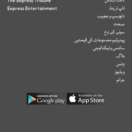
لائف اسٹائل
The Express Tribune
ٹاپ ٹرینڈ
Express Entertainment
دلچسپ و عجیب
صحت
سونے کے نرخ
پیٹرولیم مصنوعات کی قیمتیں
سائنس و ٹیکنالوجی
بلاگ
بزنس
ویڈیوز
جرائم