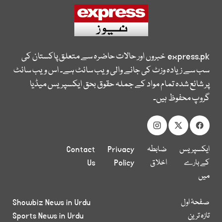
express.pk
خبروں اور حالات حاضرہ سے متعلق پاکستان کی
سب سے زیادہ وزٹ کی جانے والی ویب سائٹ ہے۔ اس ویب سائٹ
پر شائع شدہ تمام مواد کے جملہ حقوق بحق ایکسپریس میڈیا
گروپ محفوظ ہیں۔
ایکسپریس
ضابطہ
Privacy
Contact
کے بارے
اخلاق
Policy
Us
میں
صفحۂ اول
Showbiz News in Urdu
تازہ ترین
Sports News in Urdu