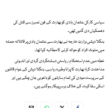
سیاسی کارکن عثمان ہادی کو بھارت کے فون نمبرز سے قتل کی
دھمکیاں دی گئیں تھی۔
بنگلا دیشی وزارتِ خارجہ نے بھارت سے عثمان ہادی پر قاتلانہ حملہ
میں ملوث افراد کو حوالہ کرنے کا مطالبہ کیا تھا۔
خطہ میں عدم استحکام، ریاستی دہشتگردی گردی اور اندرونی
مداخلت کرنا بھارت کا پرانا وطیرہ رہا ہے۔ بنگلا دیش کے عوام قاتلوں
کے سرپرست مودی کی تمام سازشوں کو باخوبی جان چکے ہیں اور
اسکی سفاکیت کے خلاف برسرِ پیکار ہوگئے ہیں۔