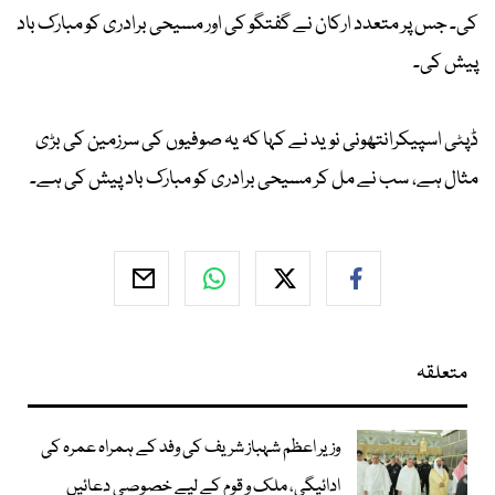
کی۔ جس پر متعدد ارکان نے گفتگو کی اور مسیحی برادری کو مبارک باد
پیش کی۔
ڈپٹی اسپیکرانتھونی نوید نے کہا کہ یہ صوفیوں کی سرزمین کی بڑی
مثال ہے، سب نے مل کر مسیحی برادری کو مبارک باد پیش کی ہے۔
متعلقہ
وزیر اعظم شہباز شریف کی وفد کے ہمراہ عمرہ کی
ادائیگی، ملک و قوم کے لیے خصوصی دعائیں