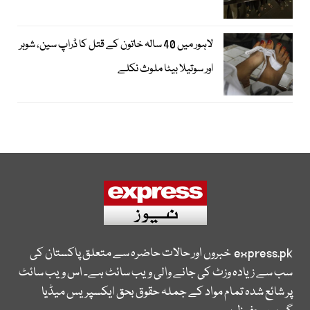
لاہور میں 40 سالہ خاتون کے قتل کا ڈراپ سین، شوہر
اور سوتیلا بیٹا ملوث نکلے
express.pk
خبروں اور حالات حاضرہ سے متعلق پاکستان کی
سب سے زیادہ وزٹ کی جانے والی ویب سائٹ ہے۔ اس ویب سائٹ
پر شائع شدہ تمام مواد کے جملہ حقوق بحق ایکسپریس میڈیا