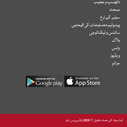
دلچسپ و عجیب
صحت
سونے کے نرخ
پیٹرولیم مصنوعات کی قیمتیں
سائنس و ٹیکنالوجی
بلاگ
بزنس
ویڈیوز
جرائم
تمام مواد کے جملہ حقوق © 2026 ایکسپریس اردو