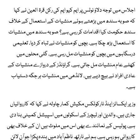
اجلاس میں توجہ دلاؤ نوٹس پر ایم کیو ایم کی رکن قرۃ العین نے کہا
کہ صوبہ سندھ میں بڑھتے ہوئے منشیات کے استعمال کے خلاف
سندھ حکومت کیا اقدامات کر رہی ہے؟ صوبہ سندھ میں منشیات
کا استعمال بڑھ چکا ہے، بچوں کو منشیات نے تباہ کر دیا، تعلیمی
درسگاہوں میں بچوں کو منشیات مل رہی ہے، گلی محلوں میں
کھلے عام منشیات مل جاتی ہے، گراؤنڈز کے دروازے منشیات کے
عادی افراد نے بیچ دیے ہیں، لانڈھی میں منشیات ہر جگہ دستیاب
ہے۔
وزیر ایکسائز اینڈ نارکوٹکس مکیش کمار چاولہ نے کہا کہ کارروائیاں
جاری ہیں، والدین اور ٹیچرز کے اسکولوں میں اسپیشل کمیٹی بنا دی
ہے، پولیس کے نمائندے بھی اس میں ملوث ہیں ان کے خلاف بھی
کارروائی ہو رہی ہے، ہم نے نارتھ ناظم آباد میں بندہ پکڑا جو آن لائن