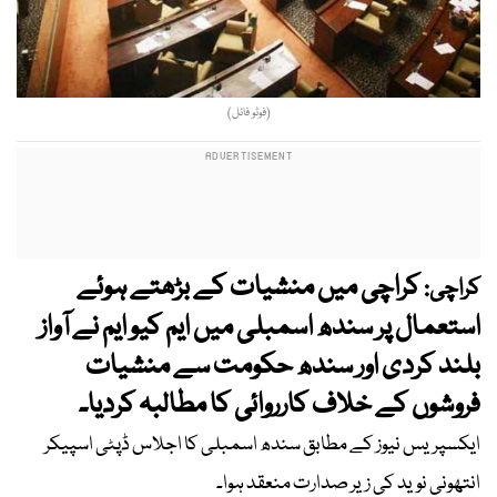
(فوٹو فائل)
کراچی میں منشیات کے بڑھتے ہوئے
کراچی:
استعمال پر سندھ اسمبلی میں ایم کیو ایم نے آواز
بلند کردی اور سندھ حکومت سے منشیات
فروشوں کے خلاف کارروائی کا مطالبہ کردیا۔
ایکسپریس نیوز کے مطابق سندھ اسمبلی کا اجلاس ڈپٹی اسپیکر
انتھونی نوید کی زیر صدارت منعقد ہوا۔