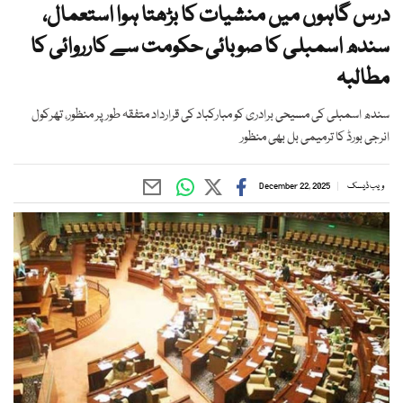
درس گاہوں میں منشیات کا بڑھتا ہوا استعمال،
سندھ اسمبلی کا صوبائی حکومت سے کارروائی کا
مطالبہ
سندھ اسمبلی کی مسیحی برادری کو مبارکباد کی قرارداد متفقہ طور پر منظور، تھرکول
انرجی بورڈ کا ترمیمی بل بھی منظور
ویب ڈیسک
December 22, 2025