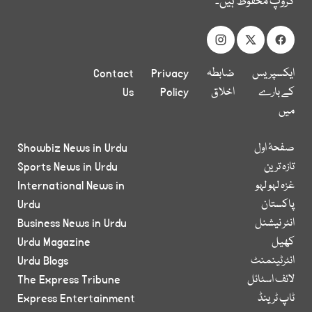
گروپ محفوظ ہیں۔
ایکسپریس
ضابطہ
Privacy
Contact
کے بارے
اخلاق
Policy
Us
میں
صفحۂ اول
Showbiz News in Urdu
تازہ ترین
Sports News in Urdu
غزہ لہو لہو
International News in
پاکستان
Urdu
انٹر نیشنل
Business News in Urdu
کھیل
Urdu Magazine
انٹرٹینمنٹ
Urdu Blogs
لائف اسٹائل
The Express Tribune
ٹاپ ٹرینڈ
Express Entertainment