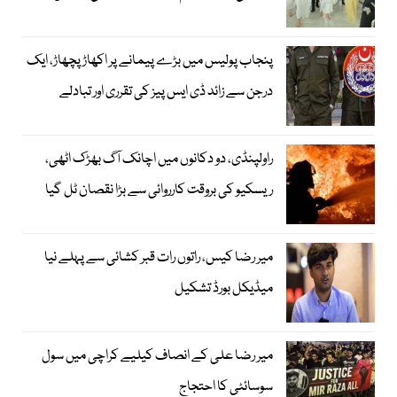
پنجاب پولیس میں بڑے پیمانے پر اکھاڑ پچھاڑ، ایک
درجن سے زائد ڈی ایس پیز کی تقرری اور تبادلے
راولپنڈی، دو دکانوں میں اچانک آگ بھڑک اٹھی،
ریسکیو کی بروقت کارروائی سے بڑا نقصان ٹل گیا
میر رضا کیس، راتوں رات قبر کشائی سے پہلے نیا
میڈیکل بورڈ تشکیل
میر رضا علی کے انصاف کیلیے کراچی میں سول
سوسائٹی کا احتجاج