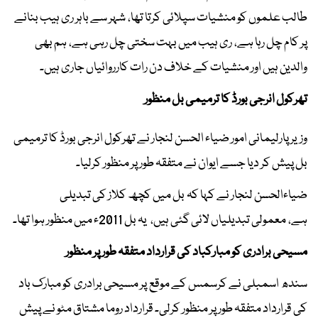
طالب علموں کو منشیات سپلائی کرتا تھا، شہر سے باہر ری ہیب بنانے
پر کام چل رہا ہے، ری ہیب میں بہت سختی چل رہی ہے، ہم بھی
والدین ہیں اور منشیات کے خلاف دن رات کارروائیاں جاری ہیں۔
تھرکول انرجی بورڈ کا ترمیمی بل منظور
وزیر پارلیمانی امور ضیاء الحسن لنجار نے تھرکول انرجی بورڈ کا ترمیمی
بل پیش کر دیا جسے ایوان نے متفقہ طور پر منظور کرلیا۔
ضیاءالحسن لنجار نے کہا کہ بل میں کچھ کلاز کی تبدیلی
ہے، معمولی تبدیلیاں لائی گئی ہیں، یہ بل 2011ء میں منظور ہوا تھا۔
مسیحی برادری کو مبارکباد کی قرارداد متفقہ طور پر منظور
سندھ اسمبلی نے کرسمس کے موقع پر مسیحی برادری کو مبارک باد
کی قرارداد متفقہ طور پر منظور کرلی۔ قرارداد روما مشتاق مٹو نے پیش