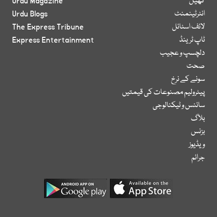
کھیل
Urdu Magazine
انٹرٹینمنٹ
Urdu Blogs
لائف اسٹائل
The Express Tribune
ٹاپ ٹرینڈ
Express Entertainment
دلچسپ و عجیب
صحت
سونے کے نرخ
پیٹرولیم مصنوعات کی قیمتیں
سائنس و ٹیکنالوجی
بلاگ
بزنس
ویڈیوز
جرائم