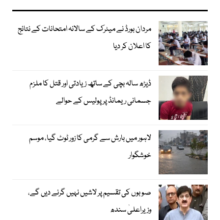
مردان بورڈ نے میٹرک کے سالانہ امتحانات کے نتائج
کا اعلان کر دیا
ڈیڑھ سالہ بچی کے ساتھ زیادتی اور قتل کا ملزم
جسمانی ریمانڈ پر پولیس کے حوالے
لاہور میں بارش سے گرمی کا زور ٹوٹ گیا، موسم
خوشگوار
صوبوں کی تقسیم پر لاشیں نہیں گرنے دیں گے،
وزیراعلیٰ سندھ