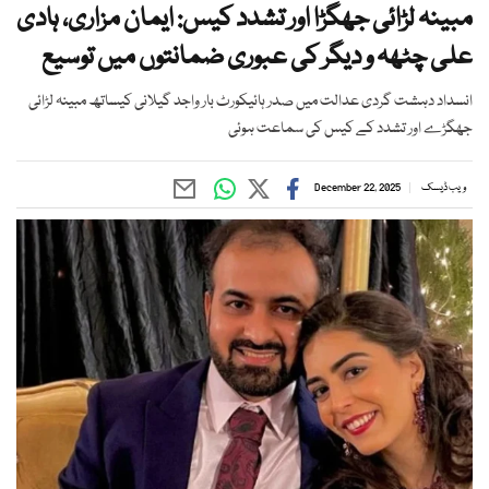
مبینہ لڑائی جھگڑا اور تشدد کیس: ایمان مزاری، ہادی
علی چٹھہ و دیگر کی عبوری ضمانتوں میں توسیع
انسداد دہشت گردی عدالت میں صدر ہائیکورٹ بار واجد گیلانی کیساتھ مبینہ لڑائی
جھگڑے اور تشدد کے کیس کی سماعت ہوئی
ویب ڈیسک
December 22, 2025