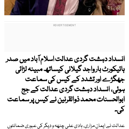
انسداد دہشت گردی عدالت اسلام آباد میں صدر
ہائیکورٹ بار واجد گیلانی کیساتھ مبینہ لڑائی
جھگڑے اور تشدد کے کیس کی سماعت
ہوئی، انسداد دہشت گردی عدالت کے جج
ابوالحسنات محمد ذوالقرنین نے کیس پر سماعت
کی۔
عدالت نے ایمان مزاری، ہادی علی چٹھہ و دیگر کی عبوری ضمانتوں