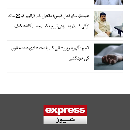
عبداللہ طاہر قتل کیس؛ مقتول کے ڈرائیور کو 22سالہ
لڑکی کے ذریعے ہنی ٹریپ کیے جانے کا انشکاف
لاہور؛ گھریلو پریشانی کے باعث شادی شدہ خاتون
کی خودکشی