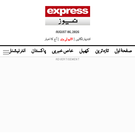
AUGUST 06, 2026
اشتہار لگائیں |
لائیو ٹی وی
| آج کا اخبار
صفحۂ اول
تازہ ترین
کھیل
خاص خبریں
پاکستان
انٹر نیشنل
ٹا