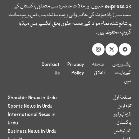
express.pk
خبروں اور حالات حاضرہ سے متعلق پاکستان کی
سب سے زیادہ وزٹ کی جانے والی ویب سائٹ ہے۔ اس ویب سائٹ
پر شائع شدہ تمام مواد کے جملہ حقوق بحق ایکسپریس میڈیا
گروپ محفوظ ہیں۔
ایکسپریس
ضابطہ
Privacy
Contact
کے بارے
اخلاق
Policy
Us
میں
صفحۂ اول
Showbiz News in Urdu
تازہ ترین
Sports News in Urdu
غزہ لہو لہو
International News in
پاکستان
Urdu
انٹر نیشنل
Business News in Urdu