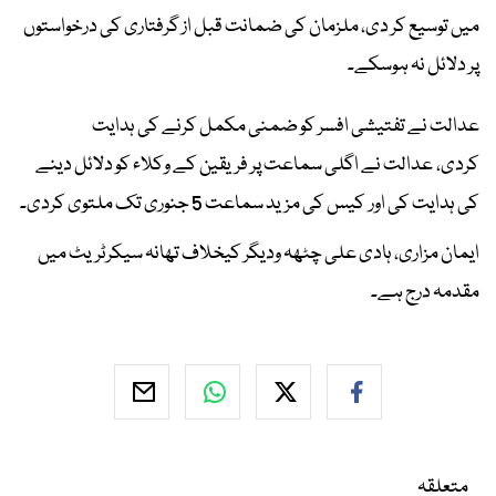
میں توسیع کر دی، ملزمان کی ضمانت قبل از گرفتاری کی درخواستوں
پر دلائل نہ ہوسکے۔
عدالت نے تفتیشی افسر کو ضمنی مکمل کرنے کی ہدایت
کردی، عدالت نے اگلی سماعت پر فریقین کے وکلاء کو دلائل دینے
کی ہدایت کی اور کیس کی مزید سماعت 5 جنوری تک ملتوی کردی۔
ایمان مزاری، ہادی علی چٹھہ ودیگر کیخلاف تھانہ سیکرٹریٹ میں
مقدمہ درج ہے۔
متعلقہ