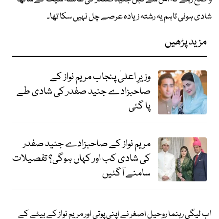
شادی ہوئی تاہم یہ رشتہ زیادہ عرصے چل نہیں سکا تھا۔
مزید پڑھیں
وزیرِ اعلیٰ پنجاب مریم نواز کے
صاحبزادے جنید صفدر کی شادی طے
پا گئی
مریم نواز کے صاحبزادے جنید صفدر
کی شادی کب اور کہاں ہوگی؟ تفصیلات
سامنے آگئیں
اب لیگی رہنما روحیل اصغر نے اپنی پوتی اور مریم نواز کے بیٹے کے