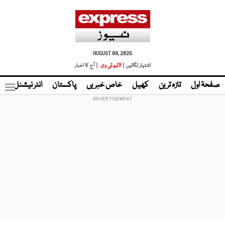
AUGUST 09, 2026
اشتہار لگائیں |
لائیو ٹی وی
| آج کا اخبار
صفحۂ اول
تازہ ترین
کھیل
خاص خبریں
پاکستان
انٹر نیشنل
ٹا