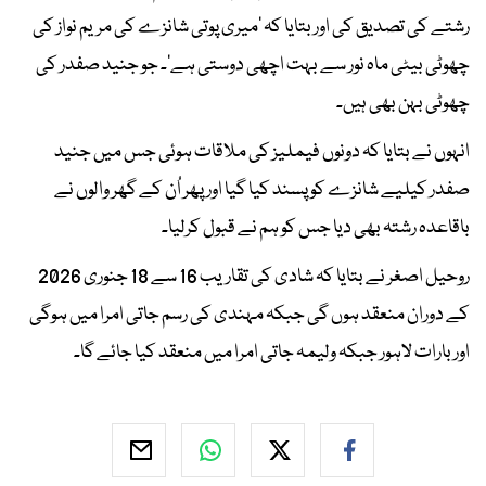
رشتے کی تصدیق کی اور بتایا کہ ’میری پوتی شانزے کی مریم نواز کی
چھوٹی بیٹی ماہ نور سے بہت اچھی دوستی ہے‘۔ جو جنید صفدر کی
چھوٹی بہن بھی ہیں۔
انہوں نے بتایا کہ دونوں فیملیز کی ملاقات ہوئی جس میں جنید
صفدر کیلیے شانزے کو پسند کیا گیا اور پھر اُن کے گھر والوں نے
باقاعدہ رشتہ بھی دیا جس کو ہم نے قبول کرلیا۔
روحیل اصغر نے بتایا کہ شادی کی تقاریب 16 سے 18 جنوری 2026
کے دوران منعقد ہوں گی جبکہ مہندی کی رسم جاتی امرا میں ہوگی
اور بارات لاہور جبکہ ولیمہ جاتی امرا میں منعقد کیا جائے گا۔