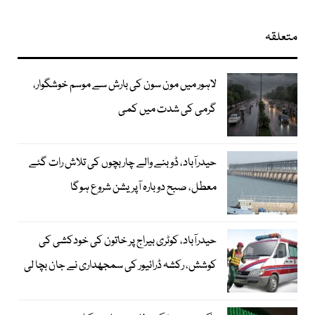
متعلقہ
لاہور میں مون سون کی بارش سے موسم خوشگوار،
گرمی کی شدت میں کمی
حیدرآباد، ڈوبنے والے چار بچوں کی تلاش رات گئے
معطل، صبح دوبارہ آپریشن شروع ہوگا
حیدرآباد، کوٹری بیراج پر خاتون کی خودکشی کی
کوشش، رکشہ ڈرائیور کی سمجھداری نے جان بچا لی