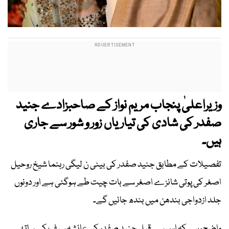
وزیراعلیٰ پنجاب مریم نواز کے صاحبزادے جنید
صفدر کی شادی کی تیاریاں زور و شور سے جاری
ہیں۔
تفصیلات کے مطابق جنید صفدر کی بیٹی ن لیگی رہنما شیخ روحیل
اصغر کی پوتی شانزے اصغر سے بات چیت طے ہوگئی ہے اور دونوں
جلد ازدواجی بندھن میں بندھ جائیں گے۔
واضح رہے کہ اس سے قبل جنید صفدر کی عائشہ سیف کے ساتھ