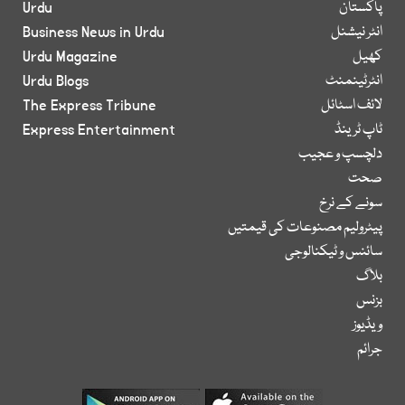
پاکستان
Urdu
انٹر نیشنل
Business News in Urdu
کھیل
Urdu Magazine
انٹرٹینمنٹ
Urdu Blogs
لائف اسٹائل
The Express Tribune
ٹاپ ٹرینڈ
Express Entertainment
دلچسپ و عجیب
صحت
سونے کے نرخ
پیٹرولیم مصنوعات کی قیمتیں
سائنس و ٹیکنالوجی
بلاگ
بزنس
ویڈیوز
جرائم