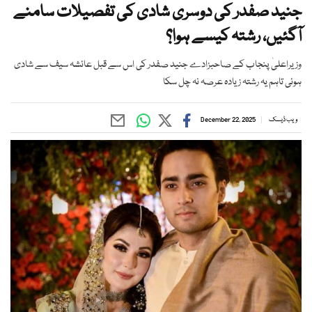
جنید صفدر کی دوسری شادی کی تفصیلات سامنے
آگئیں، رشتہ کیسے ہوا؟
وزیراعلیٰ پنجاب کے صاحبزادے جنید صفدر کی اس سے قبل عائشہ سیف سے شادی
ہوئی تاہم یہ رشتہ زیادہ عرصہ نہ چل سکا
ویب ڈیسک
December 22, 2025