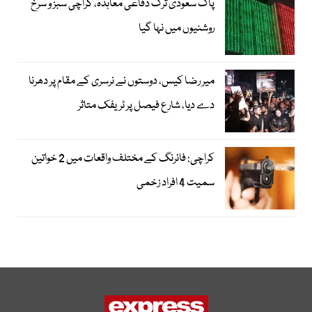
پاک سعودی ترک دفاعی معاہدہ، کراچی سبز و سرخ
روشنیوں میں نہا گیا
میر رضا کیس، دوستوں نے نرسری کے مقام پر دھرنا
دے دیا، شارع فیصل پر ٹریفک متاثر
کراچی: فائرنگ کے مختلف واقعات میں 2 خواتین
سمیت 4 افراد زخمی