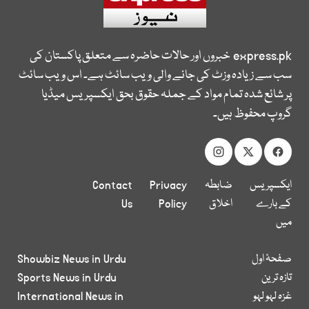
express.pk
خبروں اور حالات حاضرہ سے متعلق پاکستان کی
سب سے زیادہ وزٹ کی جانے والی ویب سائٹ ہے۔ اس ویب سائٹ
پر شائع شدہ تمام مواد کے جملہ حقوق بحق ایکسپریس میڈیا
گروپ محفوظ ہیں۔
ایکسپریس
ضابطہ
Privacy
Contact
کے بارے
اخلاق
Policy
Us
میں
صفحۂ اول
Showbiz News in Urdu
تازہ ترین
Sports News in Urdu
غزہ لہو لہو
International News in