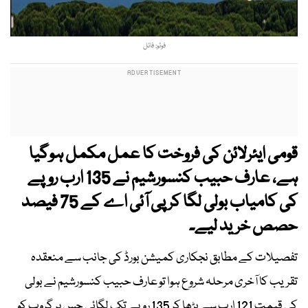
فوٹو: فائل
قومی ایئرلائن کی فروخت کا عمل مکمل ہوگیا
ہے، عارف حبیب کنسورشیم نے 135 ارب روپے
کی کامیاب بولی لگا کر پی آئی اے کے 75 فیصد
حصص خرید لیے۔
تفصیلات کے مطابق نجکاری کمیشن بورڈ کی جانب سے منعقدہ
تقریب کا آخری مرحلہ شروع ہوا تو عارف حبیب کنسورشیم نے بولی
کی قیمت 121 ارب سے بڑھا کر 135 روپے تک لگائی جس پر گروپ کو