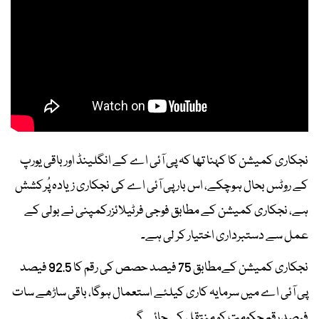
نجکاری کمیشن کا کہنا تھا کہ پی آئی اے کے انگلینڈ اور باقی یورپ
کے روٹس بحال ہوچکے، اس بار پی آئی اے کی نجکاری زیادہ پُرکشش
ہے، نجکاری کمیشن کے مطابق فوجی فرٹیلائزرکمپنی نے بولی کے
عمل سے دستبرداری اختیار کر لی ہے۔
نجکاری کمیشن کےمطابق 75 فیصد حصص کی رقم کا 92.5 فیصد
پی آئی اے میں سرمایہ کاری کیلئے استعمال ہوگا، باقی ساڑھے سات
فیصد رقم حکومت کو منتقل کی جائے گی۔