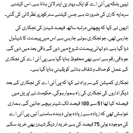
نہیں بلکہ پی آئی اے کو ایک بہترین ایئر لائن بنانا ہے، اس کیلئے
سرمایہ کاری کی ضرورت ہے جس کیلئے سٹرکچر پر نظر ثانی کی گئی۔
انہوں نے کہا کہ پچھلی مرتبہ ساتھ فیصد شیئرز کی نجکاری کی
جارہی تھی، جو نجکاری ہونے جارہی ہے اس میں پیمنٹ کا شیڈول
دیا گیا ہے، دو تہائی پیمنٹ شروع میں دیں گے باقی بعد میں دیں گے،
جو باقی رقم ہے اسے بھی محفوظ بنایا گیا ہے، پی آئی اے کی نجکاری
کے عمل کو صاف و شفاف بنانے کو یقینی بنایا گیا ہے۔
نجکاری کمیشن کے سربراہ نے کہا کہ پی آئی اے کی نجکاری کے بعد
دیگر اداروں کی نجکاری کی راہ ہموار ہوگی، حکومت نے اپریل میں
فیصلہ کیا تھا 51 سے 100 فیصد تک شیئر بیچے جائیں گے، ہماری
خواہش تھی کہ زیادہ سے زیادہ بولی دہندہ سامنے آئیں، پی آئی اے
کی موجودہ بولی 75 فیصد کی ہے خریدار دیگر شیئرز بھی خرید سکے