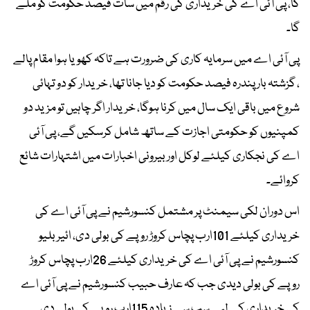
گا، پی آئی اے کی خریداری کی رقم میں سات فیصد حکومت کو ملے
گا۔
پی آئی اے میں سرمایہ کاری کی ضرورت ہے تاکہ کھویا ہوا مقام پالے
، گزشتہ بار پندرہ فیصد حکومت کو دیا جانا تھا، خریدار کو دو تہائی
شروع میں باقی ایک سال میں کرنا ہوگا، خریدار اگر چاہیں تو مزید دو
کمپنیوں کو حکومتی اجازت کے ساتھ شامل کرسکیں گے، پی آئی
اے کی نجکاری کیلئے لوکل اور بیرونی اخبارات میں اشتہارات شائع
کروائے۔
اس دوران لکی سیمنٹ پر مشتمل کنسورشیم نے پی آئی اے کی
خریداری کیلئے 101ارب پچاس کروڑ روپے کی بولی دی، ائیر بلیو
کنسورشیم نے پی آئی اے کی خریداری کیلئے 26ارب پچاس کروڑ
روپے کی بولی دیدی جب کہ عارف حبیب کنسورشیم نے پی آئی اے
کی خریداری کے لیے سب سے زیادہ 115ارب روپے کی بولی دی۔