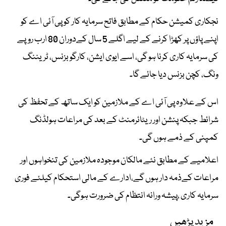
نجکاری کمیشن حکام کے مطابق فاتح سرمایہ کار کو پی آئی اے کو
اپنے پاؤں پر کھڑا کرنے کے لیے اگلے 5 سال کےدوران 80 ارب روپے
کی سرمایہ کاری کرنا ہو گی، اسے ایوی ایشن، کارگو بزنس، ٹریننگ
ونگ، کچن بزنس دیا جائے گا۔
اس کے علاوہ پی آئی اے کے ملازمین کو ایک ساتھ کے تحفظ کی
شرائط جبکہ پنشن اور ریٹائرمنٹ کے بعد کی مراعات ہولڈنگ
کمپنی کے ذمے ہوں گی۔
اعلامیے کے مطابق نئے مالکان موجودہ ملازمین کی تنخواہوں اور
مراعات کےذمہ دار ہوں گے،ادارے کے مالی استحکام کیلئے فوری
سرمایہ کاری ،پیشہ ورانہ انتظام کی ضرورت ہوگی۔
مزید پڑھیں