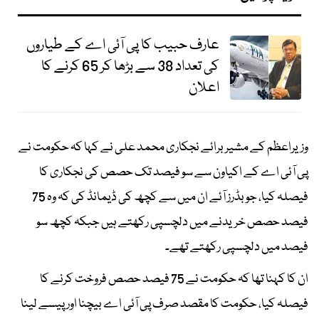
عارف حبیب کا پی آئی اے کے طیاروں
کی تعداد 38 سے بڑھا کر 65 کرنے کا
اعلان
وزیراعظم کے مشیر برائے نجکاری محمد علی نے کہا کہ حکومت نے
پی آئی اے کے اکیاون سے سو فیصد تک حصص کی نجکاری کا
فیصلہ کیا، جو بڈرز آئے ان میں سے کچھ کی ڈیمانڈ کی کہ وہ 75
فیصد حصص خریدنے میں دلچسپی رکھتے ہیں جبکہ کچھ سو
فیصد میں دلچسپی رکھتے تھے۔
ان کا کہنا تھا کہ حکومت نے 75 فیصد حصص فروخت کرنے کا
فیصلہ کیا، حکومت کا مقصد صرف پی آئی اے بیچنا اور پیسے لینا