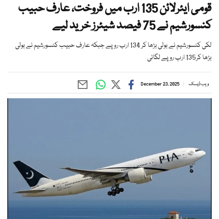
قومی ایئرلائن 135 ارب میں فروخت، عارف حبیب
کنسورشیم نے 75 فیصد شیئرز خرید لیے
لکی کنسورشیم نے بولی بڑھا کر 134 ارب روپے جبکہ عارف حبیب کنسورشیم نے بولی
بڑھا کر135 ارب روپے لگائی
ویب ڈیسک
December 23, 2025