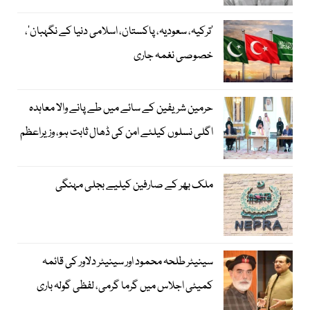
‘ترکیہ، سعودیہ، پاکستان، اسلامی دنیا کے نگہبان’،
خصوصی نغمہ جاری
حرمین شریفین کے سائے میں طے پانے والا معاہدہ
اگلی نسلوں کیلئے امن کی ڈھال ثابت ہو، وزیراعظم
ملک بھر کے صارفین کیلیے بجلی مہنگی
سینیٹر طلحہ محمود اور سینیٹر دلاور کی قائمہ
کمیٹی اجلاس میں گرما گرمی، لفظی گولہ باری