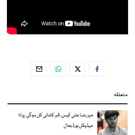
متعلقہ
میر رضا علی کیس، قبر کشائی کل ہوگی، پرانا
میڈیکل بورڈ بحال