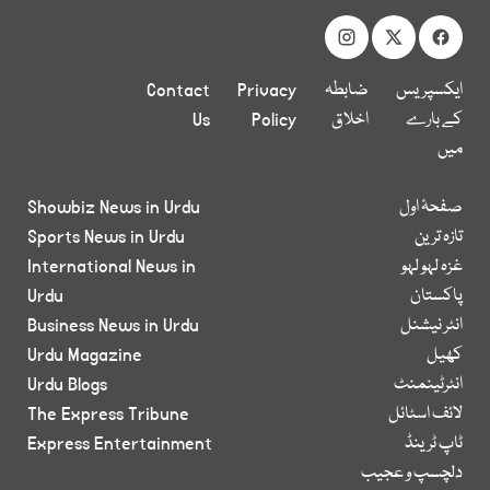
ایکسپریس
ضابطہ
Privacy
Contact
کے بارے
اخلاق
Policy
Us
میں
صفحۂ اول
Showbiz News in Urdu
تازہ ترین
Sports News in Urdu
غزہ لہو لہو
International News in
پاکستان
Urdu
انٹر نیشنل
Business News in Urdu
کھیل
Urdu Magazine
انٹرٹینمنٹ
Urdu Blogs
لائف اسٹائل
The Express Tribune
ٹاپ ٹرینڈ
Express Entertainment
دلچسپ و عجیب