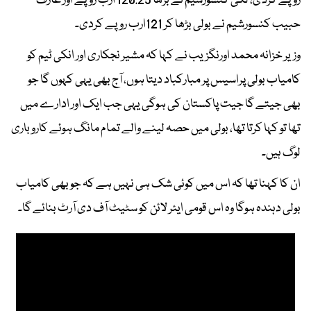
روپے کردی، لکی کنسورشیم نے بڑھا 120.25 ارب روپے اور عارف
حبیب کنسورشیم نے بولی بڑھا کر 121ارب روپے کردی۔
وزیر خزانہ محمد اورنگزیب نے کہا کہ مشیر نجکاری اور انکی ٹیم کو
کامیاب بولی پراسیس پر مبارکباد دیتا ہوں، آج بھی یہی کہوں گا جو
بھی جیتے گا جیت پاکستان کی ہوگی یہی جب ایک اور ادارے میں
تھا تو کہا کرتا تھا، بولی میں حصہ لینے والے تمام مانگ ہوئے کاروباری
لوگ ہیں۔
ان کا کہنا تھا کہ اس میں کوئی شک ہی نہیں ہے کہ جو بھی کامیاب
بولی دہندہ ہوگا وہ اس قومی ایئر لائن کو سٹیٹ آف دی آرٹ بنائے گا۔