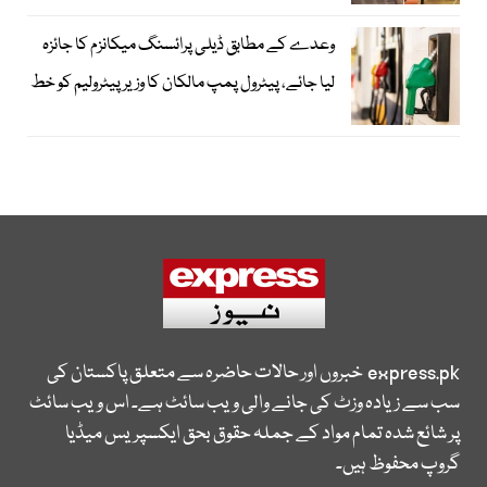
وعدے کے مطابق ڈیلی پرائسنگ میکانزم کا جائزہ
لیا جائے، پیٹرول پمپ مالکان کا وزیرپیٹرولیم کو خط
express.pk
خبروں اور حالات حاضرہ سے متعلق پاکستان کی
سب سے زیادہ وزٹ کی جانے والی ویب سائٹ ہے۔ اس ویب سائٹ
پر شائع شدہ تمام مواد کے جملہ حقوق بحق ایکسپریس میڈیا
گروپ محفوظ ہیں۔