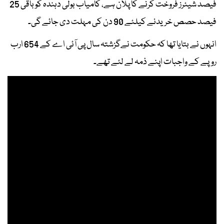
فیصد شیئرز فروخت کرنے کا پلان ہے، کامیاب بولی دہندہ کو باقی 25
فیصد حصص خریدنے کیلئے 90 دن کی مہلت دی جائے گی۔
انہوں نے بتایا تھا کہ حکومت نےگزشتہ سال پی آئی اے کے 654 ارب
روپے کے واجبات اپنے ذمہ لے لئے تھے۔