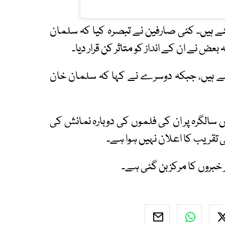
ے ہیں۔ کئی صارفین نے تبصرہ کیا کہ سلمان
ض نے ان کے انداز کو متاثر کن قرار دیا۔
تے ہیں، جبکہ دوسرے نے کہا کہ سلمان خان
 سالگرہ پر ان کی فلموں کی دوبارہ نمائش کی
تقریب کا اعلان نہیں ہوا ہے۔
 خبروں کا مرکز بن گئی ہے۔