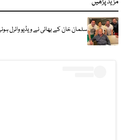
مزید پڑھیں
سلمان خان کے بھائی نے ویڈیو وائرل ہون