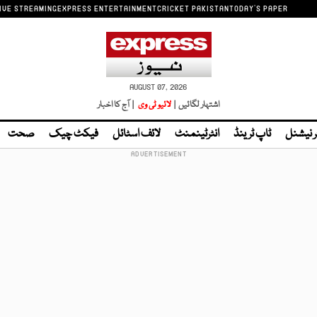
IVE STREAMING
EXPRESS ENTERTAINMENT
CRICKET PAKISTAN
TODAY'S PAPER
AUGUST 07, 2026
اشتہار لگائیں |
لائیو ٹی وی
| آج کا اخبار
ر نیشنل
ٹاپ ٹرینڈ
انٹرٹینمنٹ
لائف اسٹائل
فیکٹ چیک
صحت