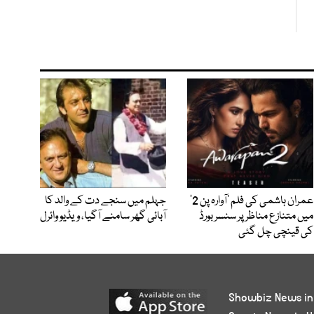
عمران ہاشمی کی فلم ’آوارہ پن 2‘
جہلم میں سنجے دت کے والد کا
میں متنازع مناظر پر سنسر بورڈ
آبائی گھر سامنے آگیا، ویڈیو وائرل
کی قینچی چل گئی
Showbiz News in