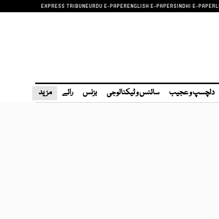
EXPRESS TRIBUNE
URDU E-PAPER
ENGLISH E-PAPER
SINDHI E-PAPER
L
دلچسپ و عجیب
سائنس و ٹیکنالوجی
بزنس
رائے
مزید