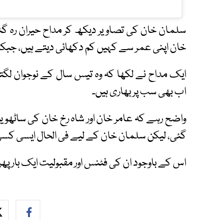
سلمان خان کی تصاویر دیکھ کر مداح حیران رہ گئ
خان اپنی عمر سے کہیں کم دکھائی دیتے ہیں، جبکہ بع
ایک مداح نے لکھا کہ وہ تیس سال کے نوجوان لگ
اب بھی سب پر بھاری ہیں۔
واضح رہے کہ عامر خان اور شاہ رخ خان کی ساٹھویں
گئی، لیکن سلمان خان کے لیے فی الحال ایسی کسی 
اس کے باوجود ان کی فٹنس اور مقبولیت ایک بار پھر