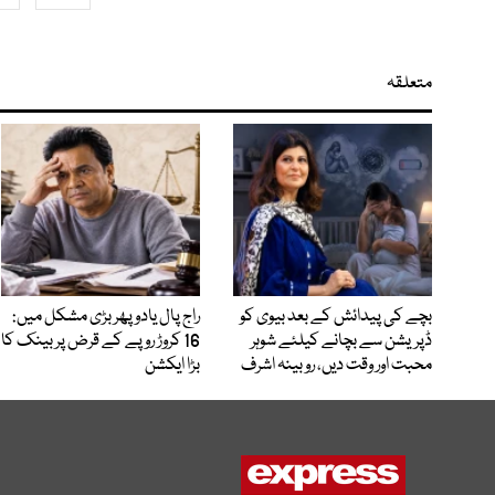
متعلقہ
بچے کی پیدائش کے بعد بیوی کو
راج پال یادو پھر بڑی مشکل میں:
ڈپریشن سے بچانے کیلئے شوہر
16 کروڑ روپے کے قرض پر بینک کا
محبت اور وقت دیں، روبینہ اشرف
بڑا ایکشن