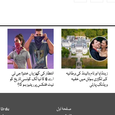
زینڈایا اور ٹام ہالینڈ کی برطانیہ
انتظار کی گھڑیاں ختم! جی ٹی
کے لگژری ہوٹل میں خفیہ
اے 6 کا نیا لُک کونسی تاریخ کو
ویڈنگ پارٹی
نیٹ فلکس پر ریلیز ہو گا؟
صفحۂ اول
 Urdu