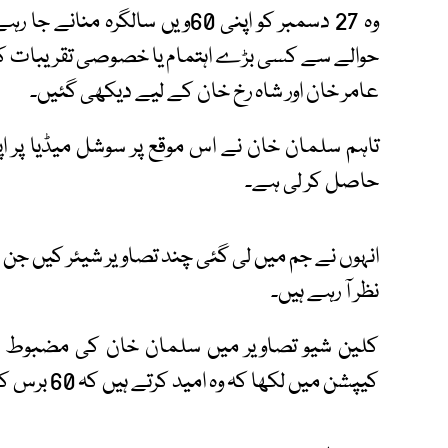
وہ 27 دسمبر کو اپنی 60ویں سالگر
حوالے سے کسی بڑے اہتمام یا خصوصی تقریبات کی
عامر خان اور شاہ رخ خان کے لیے دیکھی گئیں۔
تاہم سلمان خان نے اس موقع پر سوشل میڈیا پر اپ
حاصل کر لی ہے۔
انہوں نے جم میں لی گئی چند تصاویر شیئر کیں جن 
نظر آ رہے ہیں۔
کلین شیو تصاویر میں سلمان خان کی مضبوط جس
کیپشن میں لکھا کہ وہ امید کرتے ہیں کہ 60 برس کی عمر میں وہ ایسے ہی نظر آئیں۔