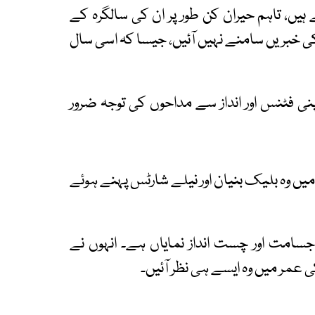
ہ منانے جا رہے ہیں، تاہم حیران کن طور پر ان کی سالگرہ کے
 خبریں سامنے نہیں آئیں، جیسا کہ اسی سال
نی فٹنس اور انداز سے مداحوں کی توجہ ضرور
میں وہ بلیک بنیان اور نیلے شارٹس پہنے ہوئے
امت اور چست انداز نمایاں ہے۔ انہوں نے