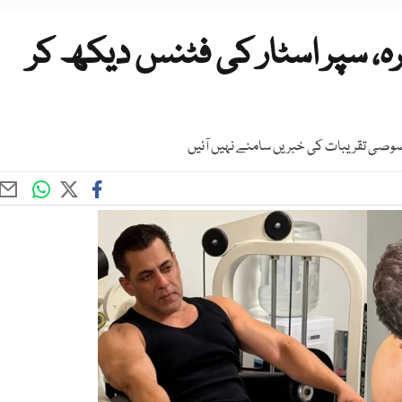
 60ویں سالگرہ، سپر اسٹار کی فٹنس دیکھ کر
صوصی تقریبات کی خبریں سامنے نہیں آئیں