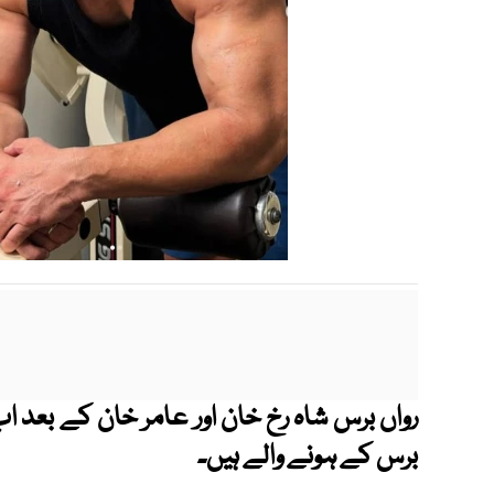
برس کے ہونے والے ہیں۔