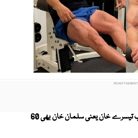
رواں برس شاہ رخ خان اور عامر خان کے بعد اب تیسرے خان یعنی سلمان خان بھی 60