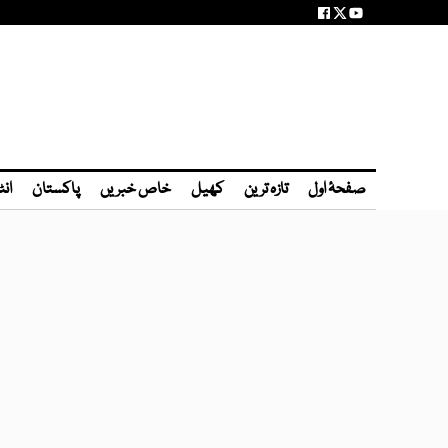
صفحۂ اول
تازہ ترین
کھیل
خاص خبریں
پاکستان
انٹ