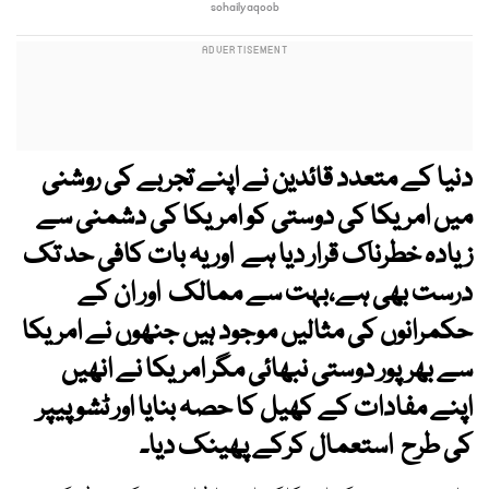
sohailyaqoob
دنیا کے متعدد قائدین نے اپنے تجربے کی روشنی
میں امریکا کی دوستی کو امریکا کی دشمنی سے
زیادہ خطرناک قرار دیا ہے اور یہ بات کافی حد تک
درست بھی ہے،بہت سے ممالک اور ان کے
حکمرانوں کی مثالیں موجود ہیں جنھوں نے امریکا
سے بھرپور دوستی نبھائی مگر امریکا نے انھیں
اپنے مفادات کے کھیل کا حصہ بنایا اور ٹشو پیپر
کی طرح استعمال کرکے پھینک دیا۔