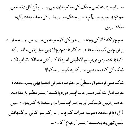
سے تیسری عالمی جنگ کی جانب بڑھ رہی ہے اور آج کل دنیا میں
جوکچھ ہو رہا ہے،آپ اسے جنگ سے پہلے کی صف بندی کہہ
سکتے ہیں۔
ہم چونکہ ڈالرکی وجہ سے امریکی کیمپ میں ہے، اس لیے ہمارے
یہاں چین کینیڈا معاہدے کا زیادہ چرچا نہیں ہوا۔ یقین مانیے کہ
دنیا بالخصوص یورپ اور لاطینی امریکا کے کئی ممالک تو اب تک
شاک کی کیفیت میں ہے کہ یہ کیسے ہوگیا؟
شاک میں تو مشرق وسطیٰ اور جنوب مشرقی ایشیا بھی ہے۔ متحدہ
عرب امارات کے صدر جب اپنے دورہ پاکستان سے مطلوبہ مقاصد
حاصل نہیں کرسکے اور ہم نے اپنا سارا وزن سعودیہ کے پلڑے میں
ڈال دیا تو متحدہ عرب امارات کے پاس اس کے سوا کوئی اور گنجائش
نہیں تھی وہ ہندوستان سے ’’ رجوع ‘‘ کرے۔