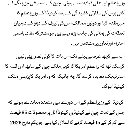
وزیراعظم اور اعلیٰ قیادت سے ہوئی۔ چین کے صدر شی جن پنگ نے
کئی برس کی سفارتی کشیدگی کے بعد کینیڈا کے وزیراعظم کا
خیرمقدم کیا اور دونوں ممالک امریکی ٹیرف کے دباؤ کے درمیان
تعلقات کی بحالی کی جانب بڑھ رہے ہیں جو مشترکہ مفاد، باہمی
احترام اور تعاون پر مشتمل ہیں۔
اب سے کچھ عرصے پہلے تک اس بات کا کوئی تصور بھی نہیں
کرسکتا تھا کہ براعظم امریکا کا کوئی ملک چین کے ساتھ اس قسم کا
اسٹرٹیجک معاہدہ کرے گا، چہ جائیکہ کہ وہ امریکا کا پڑوسی ملک
کینیڈا ہوگا۔
کینیڈا کے وزیراعظم کے اس دورے میں متعدد معاہدے ہوئے کہ
جس کے تحت چین نے کینیڈین کینولا آئل پر محصولات 85 فیصد
سے کم کر کے 15 فیصد کرنے کا اعلان کیا ہے، جو یکم مارچ 2026