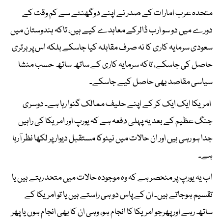
متحدہ عرب امارات کے صدر نے اپنے دوگھنٹے سے کم وقت کے
دورے میں دو سو ارب ڈالرکے معاہدے کیے ہیں، تاکہ ہندوستان میں
سعودی سرمایہ کاری کا نہ صرف مقابلہ کیا جاسکے بلکہ اس پر برتری
حاصل کی جاسکے، تاکہ سرمایہ کاری کے ساتھ ساتھ حسب منشا
سیاسی مقاصد بھی حاصل کیے جاسکے۔
امریکا ایک ایک کر کے اپنے حلیف ممالک گنوا رہا ہے۔ دوسری
جنگ عظیم کے بعد یہ پہلی دفعہ ہے کہ یورپ اور امریکا کی راہیں
جدا ہو رہی ہیں اور ان حالات میں نیٹوکا مستقبل دیوار پر لکھا نظر آرہا
ہے۔
اب یہ یورپ پر منحصر ہے کہ وہ موجودہ حالات میں متحد رہتے ہیں یا
تقسیم ہوجاتے ہیں۔ ان کے پاس دو ہی راستے ہیں یا تو امریکا کے
ساتھ رہے اور پھرجو امریکا کا انجام ہو، وہی ان کا بھی انجام ہوں یا پھر