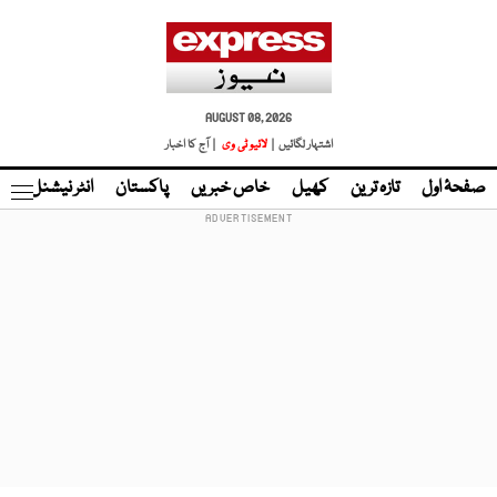
AUGUST 08, 2026
اشتہار لگائیں |
لائیو ٹی وی
| آج کا اخبار
صفحۂ اول
تازہ ترین
کھیل
خاص خبریں
پاکستان
انٹر نیشنل
ٹا