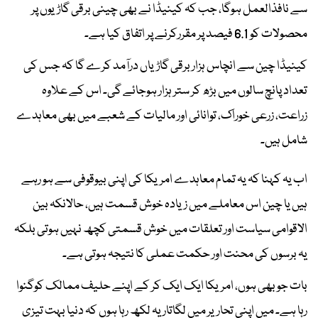
سے نافذالعمل ہوگا، جب کہ کینیڈا نے بھی چینی برقی گاڑیوں پر
محصولات کو 6.1 فیصد پر مقررکرنے پر اتفاق کیا ہے۔
کینیڈا چین سے انچاس ہزار برقی گاڑیاں درآمد کرے گا کہ جس کی
تعداد پانچ سالوں میں بڑھ کر ستر ہزار ہوجائے گی۔ اس کے علاوہ
زراعت، زرعی خوراک، توانائی اور مالیات کے شعبے میں بھی معاہدے
شامل ہیں۔
اب یہ کہنا کہ یہ تمام معاہدے امریکا کی اپنی بیوقوفی سے ہو رہے
ہیں یا چین اس معاملے میں زیادہ خوش قسمت ہیں، حالانکہ بین
الاقوامی سیاست اور تعلقات میں خوش قسمتی کچھ نہیں ہوتی بلکہ
یہ برسوں کی محنت اور حکمت عملی کا نتیجہ ہوتی ہے۔
بات جو بھی ہوں، امریکا ایک ایک کر کے اپنے حلیف ممالک کوگنوا
رہا ہے۔ میں اپنی تحاریر میں لگاتار یہ لکھ رہا ہوں کہ دنیا بہت تیزی