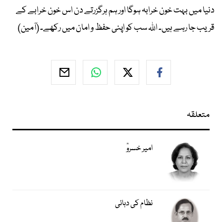
دنیا میں بہت خون خرابہ ہوگا اور ہم ہرگزرتے دن اس خون خرابے کے
قریب جا رہے ہیں۔ اللہ سب کو اپنی حفظ و امان میں رکھے۔ (آمین)
متعلقہ
امیر خسروؒ
نظام کی دہائی