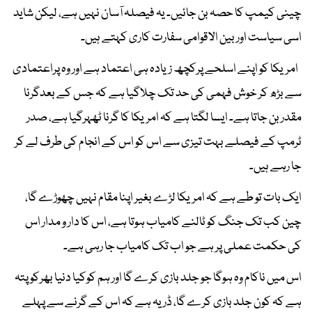
چینی کیمپ کا حصہ بن جائیں۔ یہ فیصلہ آسان نہیں ہے، لیکن شاید
اسی سیاست اور بین الاقوامی سفارت کاری کہتے ہیں۔
امریکا کو اپنے اسلحے پرکچھ زیادہ ہی اعتماد ہے اور وہ پراعتمادی
سے بڑھ کر خوش فہمی کی حد تک چلاگیا ہے کہ جس کے بعدگرنا
مقدر بن جاتا ہے۔ ایسا لگتا ہے کہ امریکا کا گرنا ٹھہرگیا ہے، صدر
ٹرمپ کے فیصلے بہت تیزی سے اس کو اس کے انجام کی طرف لے کر
جا رہے ہیں۔
ایک بات تو طے ہے کہ امریکا لڑے بغیر اپنا مقام نہیں چھوڑے گا،
چین کب تک جنگ کو ٹالنے کامیاب ہوتا ہے، اس کا دار و مدار اس
کی حکمت عملی پر ہے جو اب تک کامیاب جا رہی ہے۔
اس میں ناکام وہ ہوگا جو جلد بازی کرے گا اور ہم کوکیا دنیا بھرکو پتہ
ہے کہ کون جلد بازی کرے گا، ڈر یہ ہے کہ اس کے گرنے سے پہلے