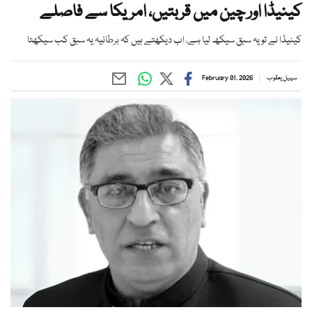
کینیڈا اور چین میں قربتیں، امریکا سے فاصلے
کینیڈا نے تو یہ سبق سیکھ لیا ہے، اب دیکھتے ہیں کہ برطانیہ یہ سبق کب سیکھتا
سہیل یعقوب
February 01, 2026