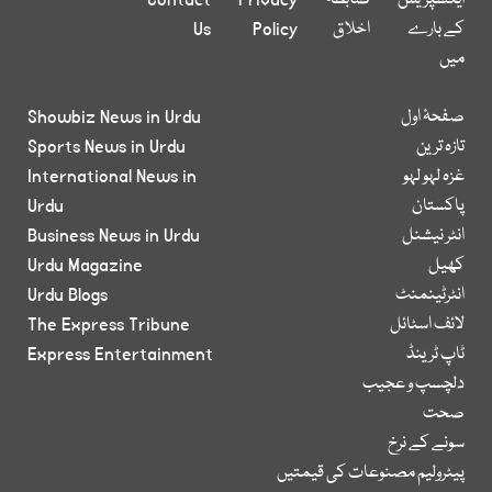
ایکسپریس
ضابطہ
Privacy
Contact
کے بارے
اخلاق
Policy
Us
میں
صفحۂ اول
Showbiz News in Urdu
تازہ ترین
Sports News in Urdu
غزہ لہو لہو
International News in
پاکستان
Urdu
انٹر نیشنل
Business News in Urdu
کھیل
Urdu Magazine
انٹرٹینمنٹ
Urdu Blogs
لائف اسٹائل
The Express Tribune
ٹاپ ٹرینڈ
Express Entertainment
دلچسپ و عجیب
صحت
سونے کے نرخ
پیٹرولیم مصنوعات کی قیمتیں