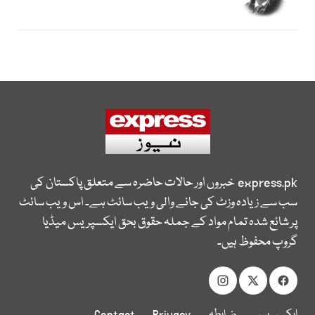
express.pk
خبروں اور حالات حاضرہ سے متعلق پاکستان کی
سب سے زیادہ وزٹ کی جانے والی ویب سائٹ ہے۔ اس ویب سائٹ
پر شائع شدہ تمام مواد کے جملہ حقوق بحق ایکسپریس میڈیا
گروپ محفوظ ہیں۔