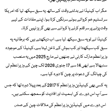
مگر اب کینیڈا نے بدلتے وقت کے ساتھ یہ سبق سیکھ لیا کہ امریکا
سر تسلیم خم کرواتے ہوئے سرنگوں کرتا ہوا، اپنے مفادات کے لیے
وقت پڑنے پر سر قلم کرنے یا کروانے سے بھی گریز نہیں کرتا۔
کینیڈا نے تو یہ سبق سیکھ لیا ہے، اب دیکھتے ہیں کہ برطانیہ یہ
سبق کب سیکھتا اور کب ہوش کے ناخن لیتا ہے۔کینیڈا کے موجودہ
وزیراعظم مارک کارنی نے جنھوں نے مارچ 2025 میں یہ منصب
سنبھالا ہے ابھی 14 سے 17 جنوری 2026 تک چین کے وزیراعظم لی
کی چیانگ کی دعوت پر چین کا دورہ کیا ہے۔
یہ کسی بھی کینیڈین وزیراعظم کا 2017کے بعد پہلا دورہ تھا کہ جس
سے آپ اس دورے کی اہمیت اور افادیت کو سمجھ سکتے ہیں۔
اس دورے میں کینیڈین وزیراعظم کی ملاقات چین کے صدر،