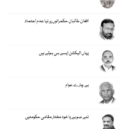
افغان طالبان حکمرانوں پر نیا عدم اعتماد
یہاں الیکشن ایسے ہی ہوتے ہیں
بے چارے عوام
نئے صوبے یا خود مختار مقامی حکومتیں