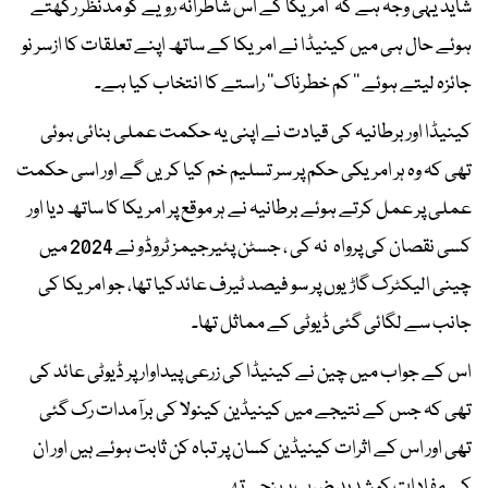
شاید یہی وجہ ہے کہ امریکا کے اس شاطرانہ رویے کو مدنظر رکھتے
ہوئے حال ہی میں کینیڈا نے امریکا کے ساتھ اپنے تعلقات کا ازسر نو
جائزہ لیتے ہوئے ’’ کم خطرناک‘‘ راستے کا انتخاب کیا ہے۔
کینیڈا اور برطانیہ کی قیادت نے اپنی یہ حکمت عملی بنائی ہوئی
تھی کہ وہ ہر امریکی حکم پر سر تسلیم خم کیا کریں گے اور اسی حکمت
عملی پر عمل کرتے ہوئے برطانیہ نے ہر موقع پر امریکا کا ساتھ دیا اور
کسی نقصان کی پرواہ نہ کی ، جسٹن پئیرجیمز ٹروڈو نے 2024 میں
چینی الیکٹرک گاڑیوں پر سو فیصد ٹیرف عائدکیا تھا، جو امریکا کی
جانب سے لگائی گئی ڈیوٹی کے مماثل تھا۔
اس کے جواب میں چین نے کینیڈا کی زرعی پیداوار پر ڈیوٹی عائد کی
تھی کہ جس کے نتیجے میں کینیڈین کینولا کی برآمدات رک گئی
تھی اور اس کے اثرات کینیڈین کسان پر تباہ کن ثابت ہوئے ہیں اور ان
کے مفادات کو شدید ضرب پہنچی تھی۔