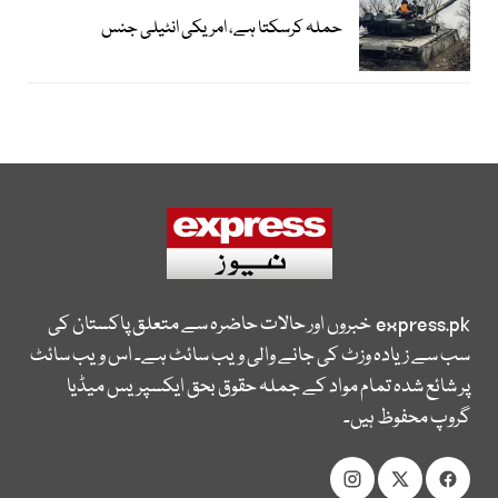
حملہ کرسکتا ہے، امریکی انٹیلی جنس
express.pk
خبروں اور حالات حاضرہ سے متعلق پاکستان کی
سب سے زیادہ وزٹ کی جانے والی ویب سائٹ ہے۔ اس ویب سائٹ
پر شائع شدہ تمام مواد کے جملہ حقوق بحق ایکسپریس میڈیا
گروپ محفوظ ہیں۔