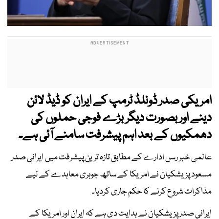
امریکی صدر ڈونلڈ ٹرمپ کے ایران کو ڈیڈ لائن
دینے اور بصورت دیگر بڑے فوجی حملوں کی
دھمکیوں کے بعد اہم پیشرفت سامنے آئی ہے۔
عالمی خبر رسں ادارے کے مطابق تازہ ترین پیشرفت میں ایرانی صدر
مسعود پزیشکیان نے امریکا کے ساتھ جوہری معاہدے کے لیے
مذاکرات شروع کرنے کا حکم جاری کردیا۔
ایرانی صدر پزیشکیان نے ہدایت دی ہے کہ ایران اور امریکا کے