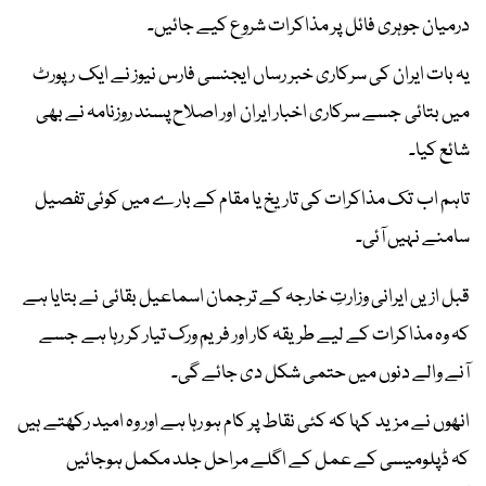
درمیان جوہری فائل پر مذاکرات شروع کیے جائیں۔
یہ بات ایران کی سرکاری خبر رساں ایجنسی فارس نیوز نے ایک رپورٹ
میں بتائی جسے سرکاری اخبار ایران اور اصلاح پسند روزنامہ نے بھی
شائع کیا۔
تاہم اب تک مذاکرات کی تاریخ یا مقام کے بارے میں کوئی تفصیل
سامنے نہیں آئی۔
قبل ازیں ایرانی وزارتِ خارجہ کے ترجمان اسماعیل بقائی نے بتایا ہے
کہ وہ مذاکرات کے لیے طریقہ کار اور فریم ورک تیار کر رہا ہے جسے
آنے والے دنوں میں حتمی شکل دی جائے گی۔
انھوں نے مزید کہا کہ کئی نقاط پر کام ہو رہا ہے اور وہ امید رکھتے ہیں
کہ ڈپلومیسی کے عمل کے اگلے مراحل جلد مکمل ہوجائیں