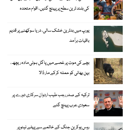
کی بلند ترین سطح پر پہنچ گئیں، اقوام متحدہ
یورپ میں بدترین خشک سالی، دریا سوکھنے پر قدیم
باقیات برآمد
بچے کی موت پر غصے میں پاگل ہوئی مادہ ریچھ،
بہن بھائی کو حملہ کرکے مار ڈالا
ترکیہ کے صدر رجب طیب اردوان سرکاری دورے پر
سعودی عرب پہنچ گئے
روس یوکرین جنگ کے خاتمے سے پہلے نیٹو پر