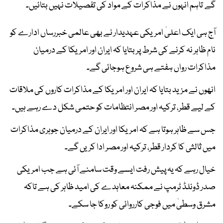
گے تاہم انہوں نے مذاکرات کے مواد کی تفصیلات نہیں بتائیں۔
آج ہی ایک اعلیٰ امریکی عہدیدار نے بھی عالمی خبررساں ادارے کو
نام ظاہر نہ کرنے کی شرط پر بتایا کہ ایران اور امریکا کے درمیان
مذاکرات رواں ہفتے ہی شروع ہوجائی گے۔
انھوں نے مزید بتایا کہ ایران اور امریکا کے مذاکرات کاروں کی ملاقات
کے لیے قطر، ترکیہ اور مصر انتظامات کو حتمی شکل دے رہے ہیں۔
جس سے ظاہر ہوتا ہے کہ امریکا اور ایران کے درمیان جوہری مذاکرات
میں ثالثی کا کردار قطر، ترکیہ اور مصر ادا کریں گے۔
خیال رہے کہ یہ پیش رفت ایسے وقت سامنے آئی ہے جب امریکی
صدر ڈونلڈ ٹرمپ نے ممکنہ معاہدے کی امید ظاہر کی ہے تاکہ
مشرق وسطیٰ میں فوجی کارروائی کو روکا جا سکے۔