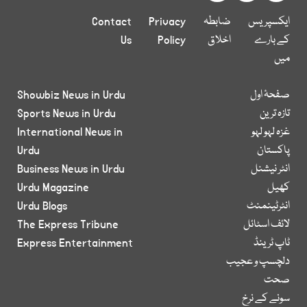
ایکسپریس
ضابطہ
Privacy
Contact
کے بارے
اخلاق
Policy
Us
میں
صفحۂ اول
Showbiz News in Urdu
تازہ ترین
Sports News in Urdu
غزہ لہو لہو
International News in
پاکستان
Urdu
انٹر نیشنل
Business News in Urdu
کھیل
Urdu Magazine
انٹرٹینمنٹ
Urdu Blogs
لائف اسٹائل
The Express Tribune
ٹاپ ٹرینڈ
Express Entertainment
دلچسپ و عجیب
صحت
سونے کے نرخ