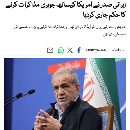
ایرانی صدر نے امریکا کیساتھ جوہری مذاکرات کرنے
کا حکم جاری کردیا
امریکی صدر نے ایران کو ڈیڈ لائن دی تھی اور مذاکرات نہ کرنے پر بڑے حملے کی
دھمکی دی تھی
ویب ڈیسک
February 02, 2026