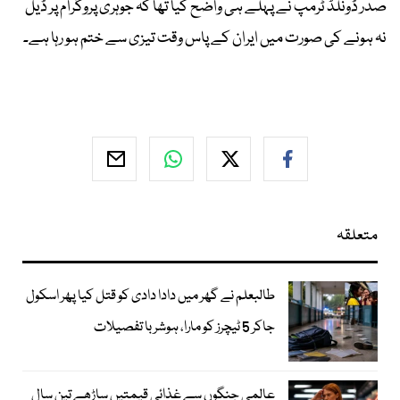
صدر ڈونلڈ ٹرمپ نے پہلے ہی واضح کیا تھا کہ جوہری پروگرام پر ڈیل
نہ ہونے کی صورت میں ایران کے پاس وقت تیزی سے ختم ہو رہا ہے۔
متعلقہ
طالبعلم نے گھر میں دادا دادی کو قتل کیا پھر اسکول
جاکر 5 ٹیچرز کو مارا، ہوشربا تفصیلات
عالمی جنگوں سے غذائی قیمتیں ساڑھے تین سال