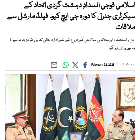
اسلامی فوجی انسدادِ دہشت گردی اتحاد کے
سیکرٹری جنرل کا دورہ جی ایچ کیو، فیلڈ مارشل سے
ملاقات
امن و استحکام اور علاقائی سلامتی کے فروغ کے لئے ادارہ جاتی تعاون کو مزید مضبوط
بنانے پر زور دیا گیا
ویب ڈیسک
February 02, 2026