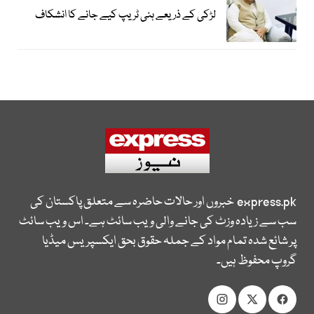
لڑکی کے ذریعے ہنی ٹریپ کیے جانے کا انشکاف
express.pk
خبروں اور حالات حاضرہ سے متعلق پاکستان کی
سب سے زیادہ وزٹ کی جانے والی ویب سائٹ ہے۔ اس ویب سائٹ
پر شائع شدہ تمام مواد کے جملہ حقوق بحق ایکسپریس میڈیا
گروپ محفوظ ہیں۔