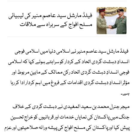
فیلڈ مارشل سید عاصم منیر کی لیبیائی
مسلح افواج کے سربراہ سے ملاقات
فیلڈ مارشل سید عاصم منیر نے اسلامی دنیا میں اسلامی فوجی
انسدادِ دہشت گردی اتحاد کے کردار کو سراہتے ہوئے کہا کہ اسلامی
فوجی انسدادِ دہشت گردی اتحاد رکن ممالک کے مابین مربوط اور
مؤثر انسدادِ دہشت گردی اقدامات کے فروغ میں اہم کردار ادا کر رہا
ہے۔
میجر جنرل محمد بن سعید المغیدی نے دہشت گردی کے خلاف
جنگ میں پاکستان کی نمایاں خدمات اور قربانیوں کو خراجِ تحسین
پیش کیا اور پاکستان کی مسلح افواج کی پیشہ ورانہ صلاحیتوں اور عزم