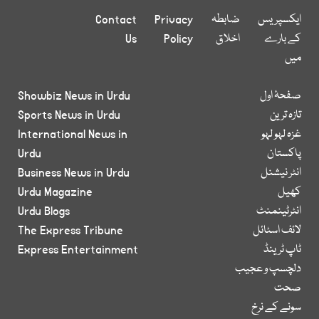
ایکسپریس
ضابطہ
Privacy
Contact
کے بارے
اخلاق
Policy
Us
میں
صفحۂ اول
Showbiz News in Urdu
تازہ ترین
Sports News in Urdu
غزہ لہو لہو
International News in
پاکستان
Urdu
انٹر نیشنل
Business News in Urdu
کھیل
Urdu Magazine
انٹرٹینمنٹ
Urdu Blogs
لائف اسٹائل
The Express Tribune
ٹاپ ٹرینڈ
Express Entertainment
دلچسپ و عجیب
صحت
سونے کے نرخ