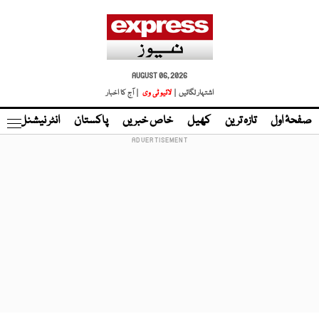
AUGUST 06, 2026
اشتہار لگائیں |
لائیو ٹی وی
| آج کا اخبار
صفحۂ اول
تازہ ترین
کھیل
خاص خبریں
پاکستان
انٹر نیشنل
ٹا