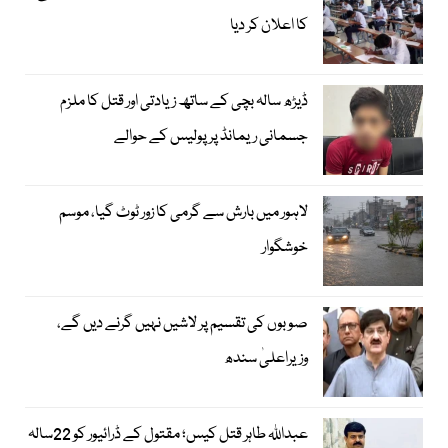
کا اعلان کر دیا
ڈیڑھ سالہ بچی کے ساتھ زیادتی اور قتل کا ملزم
جسمانی ریمانڈ پر پولیس کے حوالے
لاہور میں بارش سے گرمی کا زور ٹوٹ گیا، موسم
خوشگوار
صوبوں کی تقسیم پر لاشیں نہیں گرنے دیں گے،
وزیراعلیٰ سندھ
عبداللہ طاہر قتل کیس؛ مقتول کے ڈرائیور کو 22سالہ