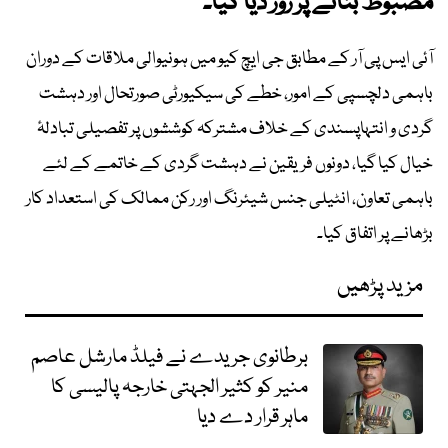
مضبوط بنانے پر زور دیا گیا۔
آئی ایس پی آر کے مطابق جی ایچ کیو میں ہونیوالی ملاقات کے دوران
باہمی دلچسپی کے امور، خطے کی سیکیورٹی صورتحال اور دہشت
گردی و انتہاپسندی کے خلاف مشترکہ کوششوں پر تفصیلی تبادلۂ
خیال کیا گیا، دونوں فریقین نے دہشت گردی کے خاتمے کے لئے
باہمی تعاون، انٹیلی جنس شیئرنگ اور رکن ممالک کی استعداد کار
بڑھانے پر اتفاق کیا۔
مزید پڑھیں
برطانوی جریدے نے فیلڈ مارشل عاصم
منیر کو کثیر الجہتی خارجہ پالیسی کا
ماہر قرار دے دیا