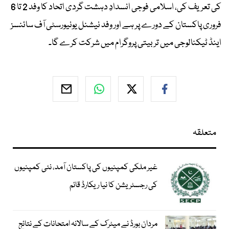
کی تعریف کی، اسلامی فوجی انسدادِ دہشت گردی اتحاد کا وفد 2 تا 6
فروری پاکستان کے دورے پر ہے اور وفد نیشنل یونیورسٹی آف سائنسز
اینڈ ٹیکنالوجی میں تربیتی پروگرام میں شرکت کرے گا۔
متعلقہ
غیر ملکی کمپنیوں کی پاکستان آمد، نئی کمپنیوں
کی رجسٹریشن کا نیا ریکارڈ قائم
مردان بورڈ نے میٹرک کے سالانہ امتحانات کے نتائج