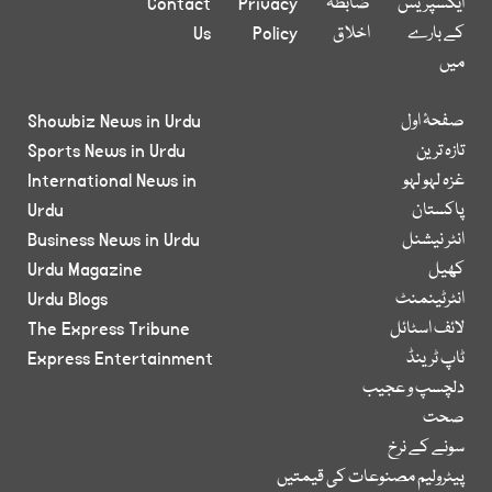
ایکسپریس
ضابطہ
Privacy
Contact
کے بارے
اخلاق
Policy
Us
میں
صفحۂ اول
Showbiz News in Urdu
تازہ ترین
Sports News in Urdu
غزہ لہو لہو
International News in
پاکستان
Urdu
انٹر نیشنل
Business News in Urdu
کھیل
Urdu Magazine
انٹرٹینمنٹ
Urdu Blogs
لائف اسٹائل
The Express Tribune
ٹاپ ٹرینڈ
Express Entertainment
دلچسپ و عجیب
صحت
سونے کے نرخ
پیٹرولیم مصنوعات کی قیمتیں