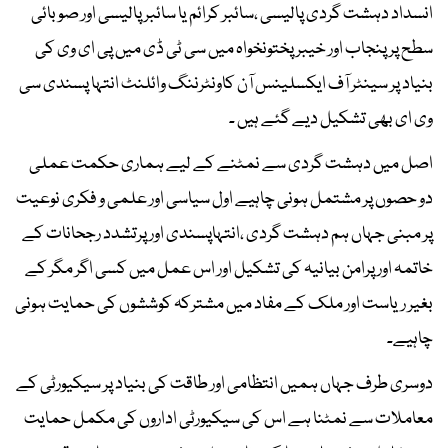
انسداد دہشت گردی پالیسی ،سائبر کرائم یا سائبر پالیسی اور صوبائی
سطح پر پنجاب اور خیبر پختونخواہ میں سی ٹی ڈی میں پی ای وی کی
بنیاد پر سینٹر آف ایکسلینس آن کاونٹرننگ وائلنٹ انتہا پسندی سی
وی ای بھی تشکیل دیے گئے ہیں ۔
اصل میں دہشت گردی سے نمٹنے کے لیے ہماری حکمت عملی
دو حصوں پر مشتمل ہونی چاہیے اول سیاسی اور علمی و فکری نوعیت
پر مبنی جہاں ہم دہشت گردی ،انتہاپسندی اور پرتشدد رجحانات کے
خاتمہ اور پرامن بیانیہ کی تشکیل اور اس عمل میں کسی اگر مگر کے
بغیر ریاست اور ملک کے مفاد میں مشترکہ کوششوں کی حمایت ہونی
چاہیے۔
دوسری طرف جہاں ہمیں انتظامی اور طاقت کی بنیاد پر سیکیورٹی کے
معاملات سے نمٹنا ہے اس کی سیکیورٹی اداروں کی مکمل حمایت