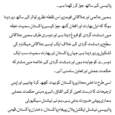
پالیسی کے ساتھ جوڑ کر رکھنا ہے ۔
ہمیں عالمی اور علاقائی فورمز پر اس نقطہ نظر پر تواتر کے ساتھ زور دینا
ہوگا کہ اول بھارت اور افغان گٹھ جوڑ کیسے پاکستان سمیت خطہ
میں دہشت گردی کو فروغ دیتا ہے اور دوسری طرف ہمیں علاقائی
سطح پر دہشت گردی کے خلاف ایک ایسے علاقائی میکنزم کی
تشکیل پر زور دینا ہے جہاں پاکستان اور بھارت سمیت سب ایک
دوسرے کو جوابدہ ہوں اور دہشت گردی کے خاتمہ میں مشترکہ
حکمت عملی اور تعاون سامنے آئے ۔
اسی طرح داخلی محاذ پر پاکستان کو بہت کچھ کرنا چاہیے اور اپنی
ترجیحات کا درست تعین کرکے اتفاق رائے پر مبنی حکمت عملی
ہماری پہلی ضرورت بنتی ہے۔ہم نے نیشنل سیکیورٹی
پالییسی،نیشنل ایکشن پلان،پیغام پاکستان، دختران پاکستان،قومی