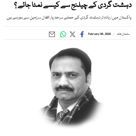
دہشت گردی کے چیلنج سے کیسے نمٹا جائے ؟
پاکستان میں زیادہ تر دہشت گردی کے حملے سرحد پار افغان سرزمین سے ہورہے ہیں
سلمان عابد
February 06, 2026