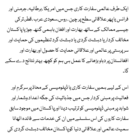
ایک طرف عالمی سفارت کاری جس میں امریکا ،برطانیہ، جرمنی اور
فرانس یا پھر علاقائی سطح پر چین ، روس،سعودی عرب ،قطر،ترکی
جیسے ممالک کے ساتھ بھارت اور افغان باہمی گٹھ جوڑ یا پاکستان
مخالف کردار یا دہشت گردی یا دہشت گرد تنظیموں کی حمایت اور
سرپرستی پر عالمی اور علاقائی حمایت کا حصول اور بھارت اور
افغانستان پر دباوبڑھانے کا عمل ہی ہم کو کچھ بہتر نتائج دے سکے
گا۔
اس کے لیے ہمیں سفارت کاری یا ڈپلومیسی کے محاذ پر سرگرم اور
فعالیت پر مبنی کردار جس میں جذباتیت کی جگہ اعداد وشمار اور
شواہد پر مبنی ڈپلومیسی کو ترتیب دینا اور پاکستان میں موجود سابق
سفارت کارو ں کی اس سلسلے میں ان کی خدمات سے فائدہ اٹھانا
سمیت عالمی اور علاقائی دنیا کو پاکستان مخالف دہشت گردی کی