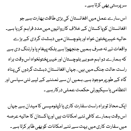
سرپرستی بھی کرتا ہے ۔
اس سارے عمل میں افغانستان کی بڑی طاقت بھارت ہے جو
افغانستان کو پاکستان کے خلاف کارروائیوں میں مدد فراہم کررہا ہے۔
حالیہ خیبر پختون خواہ اور بلوچستان میں دہشت گردی کے بڑے
واقعات نے نہ صرف ہمیں جنجھوڑا ہے بلکہ پیغام یا وارننگ دی ہے
کہ ہمارے دو اہم صوبے بلوچستان اور خیبر پختونخواہ اس وقت براہ
راست حالت جنگ میں ہیں ، جہاں افغانستان دہشت گردوں کی پناہ
گاہ کے طور پر موجود ہے، ہمیں ان سے نمٹنے کے لیے نئی سیاسی اور
انتظامی یا سیکیورٹی حکمت عملی درکار ہے ۔
ایک محاذ تو براہ راست سفارت کاری یا ڈپلومیسی کا میدان ہے جہاں
اس وقت ہمارے کافی نئے امکانات ہیں اور پاکستان کا حالیہ عرصہ
میں سفارت کاری میں بہت سے نئے امکانات کو بھی ظاہر کرتا ہے ۔