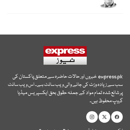
express.pk
خبروں اور حالات حاضرہ سے متعلق پاکستان کی
سب سے زیادہ وزٹ کی جانے والی ویب سائٹ ہے۔ اس ویب سائٹ
پر شائع شدہ تمام مواد کے جملہ حقوق بحق ایکسپریس میڈیا
گروپ محفوظ ہیں۔