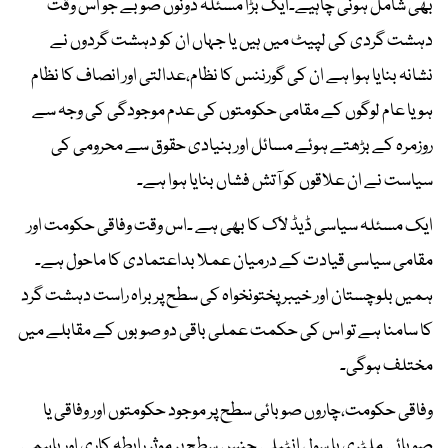
بھی شامل ہونی چاہیے۔ایک بڑا مسئلہ دونوں صوبے جو اس وقت
دہشت گردی کی لپیٹ میں ہیں یا جہاں ان کو دہشت گردوں نے
نشانہ بنایا ہوا ہے ان کی گورننس کا نظام،عدالتی اور انصاف کا نظام
ہو یا عام لوگوں کے مقامی حکومتوں کی عدم موجودگی کی وجہ سے
روزمرہ کے بڑھتے ہوئے مسائل اور بنیادی حقوق سے محرومی کی
سیاست نے ان علاقوں کو آتش فشاں بنایا ہوا ہے۔
ایک مسئلہ سیاسی ڈیڈ لاک کا بھی ہے ۔اس وقت وفاقی حکومت اور
مقامی سیاسی قیادت کے درمیان عملا بداعتمادی کا ماحول ہے۔
ہمیں بلوچستان اور خیبر پختونخواہ کی سطح پر براہ راست دہشت گرد
کا سامنا ہے تو اس کی حکمت عملی باقی دو صوبوں کے مقابلے میں
مختلف ہوگی۔
وفاقی حکومت،چاروں صوبائی سطح پر موجود حکومتوں اور وفاقی یا
صوبائی ملٹری یا سول انٹیلی جنس سطح پر موثر رابطہ کاری اور باہمی