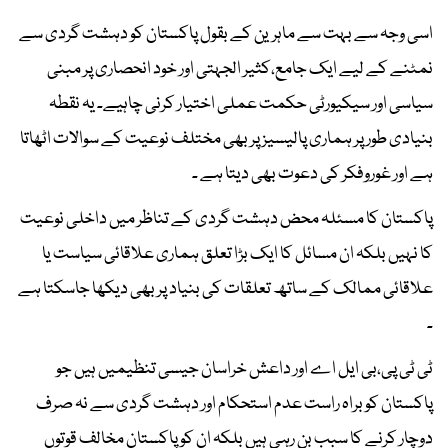
اسی وجہ سے بہت سے ماہرین کے بقول پاکستان کو دہشت گردی سے
نمٹنے کے لیے ایک جامع،کثیر الجہتی اور خود انحصاری پر مبنی
سیاسی اور سیکیورٹی حکمت عملی اختیار کرنی چاہیے۔ یہ نقطہ
بنیادی طور پر ہماری پالیسیز پر بھی مختلف نوعیت کے سوالات اٹھاتا
ہے اور غوروفکر کی دعوت بھی دیتا ہے ۔
پاکستان کا مسئلہ محض دہشت گردی کے تناظر میں داخلی نوعیت
کا نہیں بلکہ ان مسائل کا ایک بڑا تعلق ہماری علاقائی سیاست یا
علاقائی ممالک کے ساتھ تعلقات کی بنیاد پر بھی دیکھا جاسکتا ہے
۔
ٹی ٹی پی،بی ایل اے اور داعش خراسان جیسی تنظیمیں ہیں جو
پاکستان کو براہ راست عدم استحکام اور دہشت گردی سے نہ صرف
دوچار کرنے کا سبب بن رہی ہیں بلکہ ان کو پاکستان مخالف قوتوں