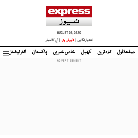
AUGUST 08, 2026
اشتہار لگائیں |
لائیو ٹی وی
| آج کا اخبار
صفحۂ اول
تازہ ترین
کھیل
خاص خبریں
پاکستان
انٹر نیشنل
ٹا