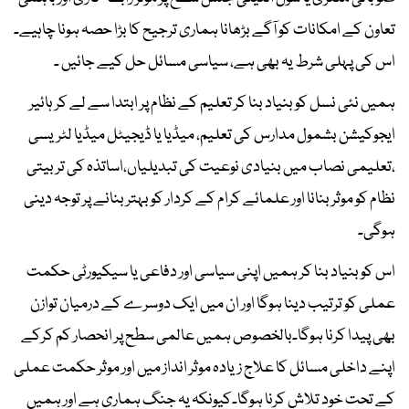
تعاون کے امکانات کو آگے بڑھانا ہماری ترجیح کا بڑا حصہ ہونا چاہیے۔
اس کی پہلی شرط یہ بھی ہے، سیاسی مسائل حل کیے جائیں ۔
ہمیں نئی نسل کو بنیاد بنا کر تعلیم کے نظام پر ابتدا سے لے کر ہائیر
ایجوکیشن بشمول مدارس کی تعلیم، میڈیا یا ڈیجیٹل میڈیا لٹریسی
،تعلیمی نصاب میں بنیادی نوعیت کی تبدیلیاں،اساتذہ کی تربیتی
نظام کو موثر بنانا اور علمائے کرام کے کردار کو بہتر بنانے پر توجہ دینی
ہوگی۔
اس کو بنیاد بنا کر ہمیں اپنی سیاسی اور دفاعی یا سیکیورٹی حکمت
عملی کو ترتیب دینا ہوگا اور ان میں ایک دوسرے کے درمیان توازن
بھی پیدا کرنا ہوگا۔بالخصوص ہمیں عالمی سطح پر انحصار کم کرکے
اپنے داخلی مسائل کا علاج زیادہ موثر انداز میں اور موثر حکمت عملی
کے تحت خود تلاش کرنا ہوگا۔کیونکہ یہ جنگ ہماری ہے اور ہمیں