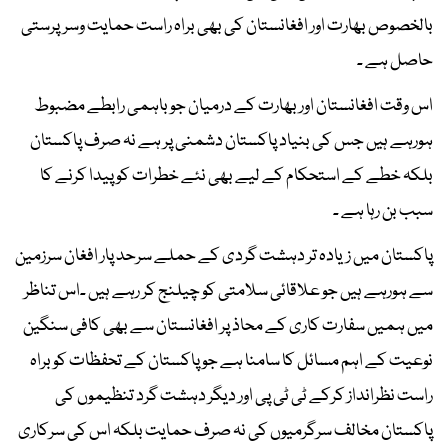
بالخصوص بھارت اور افغانستان کی بھی براہ راست حمایت وسرپرستی
حاصل ہے ۔
اس وقت افغانستان اور بھارت کے درمیان جو باہمی رابطے مضبوط
ہورہے ہیں جس کی بنیاد پاکستان دشمنی پر ہے نہ صرف پاکستان
بلکہ خطے کے استحکام کے لیے بھی نئے خطرات کو پیدا کرنے کا
سبب بن رہا ہے ۔
پاکستان میں زیادہ تر دہشت گردی کے حملے سرحد پار افغان سرزمین
سے ہورہے ہیں جو علاقائی سلامتی کو چیلنج کر رہے ہیں ۔اس تناظر
میں ہمیں سفارت کاری کے محاذ پر افغانستان سے بھی کافی سنگین
نوعیت کے اہم مسائل کا سامنا ہے جو پاکستان کے تحفظات کو براہ
راست نظرانداز کرکے ٹی ٹی پی اور دیگر دہشت گرد تنظیموں کی
پاکستان مخالف سرگرمیوں کی نہ صرف حمایت بلکہ اس کی سرکاری