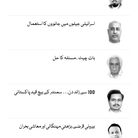
اسرائیلی جیلوں میں جانوروں کا استعمال
بات چیت ، مسئلہ کا حل
100 سے زائد دن… سمندر کے بیچ قید پاکستانی
بیرونی قرضے،بڑھتی مہنگائی اور معاشی بحران