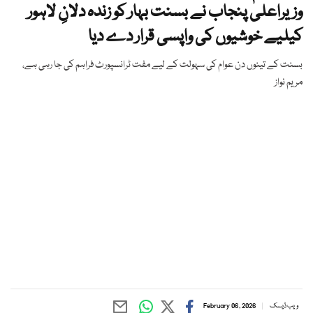
وزیراعلیٰ پنجاب نے بسنت بہار کو زندہ دلانِ لاہور
کیلیے خوشیوں کی واپسی قرار دے دیا
بسنت کے تینوں دن عوام کی سہولت کے لیے مفت ٹرانسپورٹ فراہم کی جا رہی ہے،
مریم نواز
ویب ڈیسک
February 06, 2026