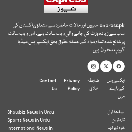
express.pk
خبروں اور حالات حاضرہ سے متعلق پاکستان کی
سب سے زیادہ وزٹ کی جانے والی ویب سائٹ ہے۔ اس ویب سائٹ
پر شائع شدہ تمام مواد کے جملہ حقوق بحق ایکسپریس میڈیا
گروپ محفوظ ہیں۔
ایکسپریس
ضابطہ
Privacy
Contact
کے بارے
اخلاق
Policy
Us
میں
صفحۂ اول
Showbiz News in Urdu
تازہ ترین
Sports News in Urdu
غزہ لہو لہو
International News in