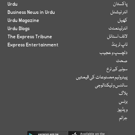
پاکستان
Urdu
انٹر نیشنل
Business News in Urdu
کھیل
Urdu Magazine
انٹرٹینمنٹ
Urdu Blogs
لائف اسٹائل
The Express Tribune
ٹاپ ٹرینڈ
Express Entertainment
دلچسپ و عجیب
صحت
سونے کے نرخ
پیٹرولیم مصنوعات کی قیمتیں
سائنس و ٹیکنالوجی
بلاگ
بزنس
ویڈیوز
جرائم