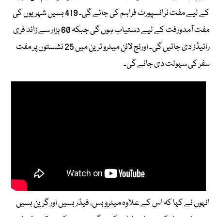
کے لیے مفت ٹرانسپورٹ فراہم کی جائے گی۔ 419 بسیں شہریوں کی
مفت آمدورفت کے لیے دستیاب ہوں گی جبکہ 60 ہزار سے زائد فری
رائیڈز دی جائیں گی۔ اورنج لائن میٹرو ٹرین میں 25 نشستوں پر مفت
سفر کی سہولت دی جائے گی۔
انہوں نے کہا کہ اس کے علاوہ میٹروبس، فیڈر بسیں اور گرین بسیں