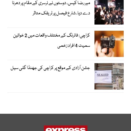
میر رضا کیس، دوستوں نے نرسری کے مقام پر دھرنا
دے دیا، شارع فیصل پر ٹریفک متاثر
کراچی: فائرنگ کے مختلف واقعات میں 2 خواتین
سمیت 4 افراد زخمی
جشن آزادی کے موقع پر کراچی کی جھنڈا گلی سیل