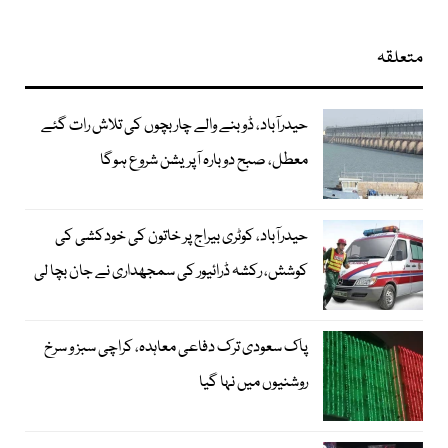
متعلقہ
حیدرآباد، ڈوبنے والے چار بچوں کی تلاش رات گئے
معطل، صبح دوبارہ آپریشن شروع ہوگا
حیدرآباد، کوٹری بیراج پر خاتون کی خودکشی کی
کوشش، رکشہ ڈرائیور کی سمجھداری نے جان بچا لی
پاک سعودی ترک دفاعی معاہدہ، کراچی سبز و سرخ
روشنیوں میں نہا گیا