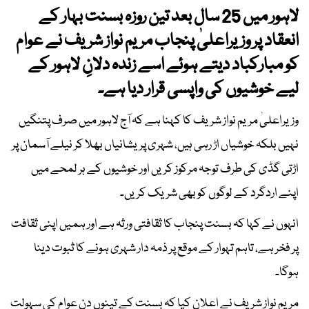
لاہور میں 25 سال بعد تین روزہ بسنت بہار کے
انعقاد پر وزیراعلیٰ پنجاب مریم نواز شریف نے عوام
کو مبارکباد دیتے ہوئے اسے زندہ دلانِ لاہور کے
لیے خوشیوں کی واپسی قرار دیا ہے۔
وزیراعلیٰ مریم نواز شریف کا کہنا ہے کہ آج لاہور میں صرف پتنگیں
نہیں بلکہ خوشیاں اڑ رہی ہیں، شہری پریشانیاں بھلا کر نیلے آسمان پر
اڑتی گڈی کی طرف توجہ مرکوز کریں اور خوشیوں کے ہر لمحے میں
اپنے اردگرد کے لوگوں کو بھی شریک کریں۔
انہوں نے کہا کہ بسنت پنجاب کا ثقافتی ورثہ ہے اور ہمیں اپنی ثقافت
پر فخر ہے، تاہم تہوار کے موقع پر ذمہ دار شہری ہونے کا ثبوت دینا
ہوگا۔
مریم نواز شریف نے اعلان کیا کہ بسنت کے تینوں دن عوام کی سہولت