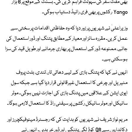
بھی مفت سفر کی سہولت فراہم کریں گی۔ بسنت کے موقع پر 6 ہزار
Yango رکشوں پر بھی فری رائیڈ دستیاب ہوگی۔
وزیراعلیٰ نے شہریوں پر زور دیا کہ وہ حفاظتی اقدامات پر سختی سے
عمل کریں۔ مقررہ سائز اور معیار کے مطابق پتنگ اور ڈور استعمال کی
جائے، ممنوعہ ڈور کے استعمال پر بھاری جرمانے اور طویل قید کی سزا
ہو سکتی ہے۔
انہوں نے کہا کہ پتنگ بازی کے لیے دھاتی تار، تندی، بلٹ پروف
مٹیریل اور چرخی کا استعمال غیرقانونی قرار دیا گیا ہے جبکہ سول
ایوی ایشن کے علاقوں میں پتنگ بازی کی اجازت نہیں ہوگی۔ موٹر
سائیکل اور موٹر سائیکل رکشوں پر سیفٹی راڈ کا استعمال لازمی ہوگا۔
مریم نواز شریف نے شہریوں کو ہدایت کی کہ رجسٹرڈ مینوفیکچررز اور
دکانداروں سے QR کوڈ لگی پتنگیں اور ڈور خریدیں۔ انہوں نے