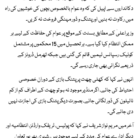
دکانداروں سے اپیل کی کہ وہ عوام بالخصوص بچوں کی خوشیوں کی راہ
میں رکاوٹ نہ بنیں اور پتنگ و ڈور مہنگی فروخت نہ کریں۔
وزیراعلیٰ کے مطابق بسنت کے موقع پر عوام کی حفاظت کے لیے ہر
ممکن انتظام کیا گیا ہے۔ ہر تحصیل میں 15 محکموں پر مشتمل
کوئیک رسپانس ٹیمیں قائم کی گئی ہیں جبکہ تھرمل ڈرونز کے
ذریعے نگرانی بھی جاری رہے گی۔
انہوں نے کہا کہ کھلی چھت پر پتنگ بازی کے دوران خصوصی
احتیاط کی جائے، اگر منڈیر موجود نہ ہو تو چھت کے اطراف کم از کم
نائیلون کی ڈور لگائی جائے، بصورت دیگر پتنگ بازی کی اجازت نہیں
دی جائے گی۔
آخر میں مریم نواز شریف نے کہا کہ پولیس، ٹریفک وارڈنز، انتظامیہ اور
دیگر ادارے عوام کی مدد کے لیے موجود ہیں، شہری بھرپور تعاون