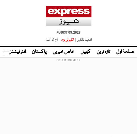
AUGUST 09, 2026
اشتہار لگائیں |
لائیو ٹی وی
| آج کا اخبار
صفحۂ اول
تازہ ترین
کھیل
خاص خبریں
پاکستان
انٹر نیشنل
ٹا