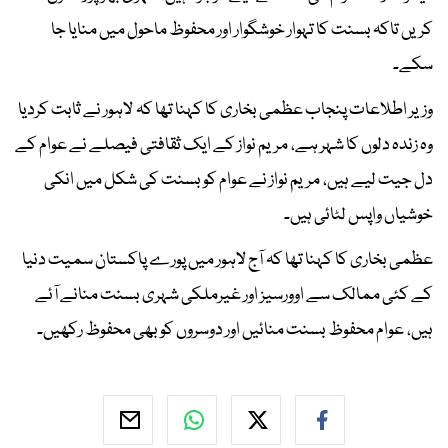
کریں تاکہ بسنت کا تہوار خوشگوار اور محفوظ ماحول میں منایا جا
سکے۔
وزیر اطلاعات پنجاب عظمی بخاری کا کہنا تھا کہ لاہور نے ثابت کردیا
وہ زندہ دلوں کا شہر ہے، مریم نواز کے ایک ثقافتی فیصلے نے عوام کے
دل جیت لیے ہیں، مریم نواز نے عوام کو بسنت کی شکل میں انکی
خوشیاں واپس لٹائی ہیں۔
عظمی بخاری کا کہنا تھا کہ آج لاہور میں پورے پاکستان سمیت دنیا
کے کئی ممالک سے اوورسیز اور غیرملکی شہری بسنت منانے آئے
ہیں، عوام محفوظ بسنت منائیں اور دوسروں کو بھی محفوظ رکھیں۔