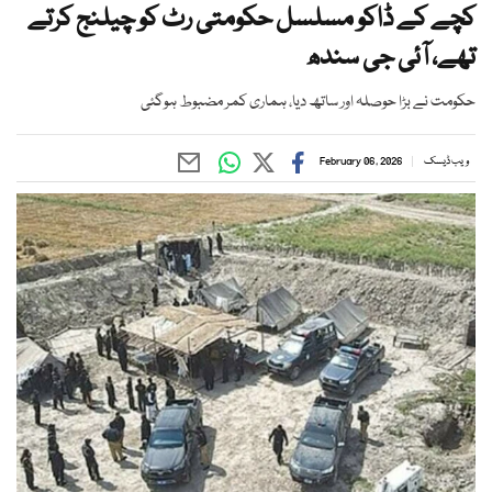
کچے کے ڈاکو مسلسل حکومتی رٹ کو چیلنج کرتے
تھے، آئی جی سندھ
حکومت نے بڑا حوصلہ اور ساتھ دیا، ہماری کمر مضبوط ہوگئی
ویب ڈیسک
February 06, 2026