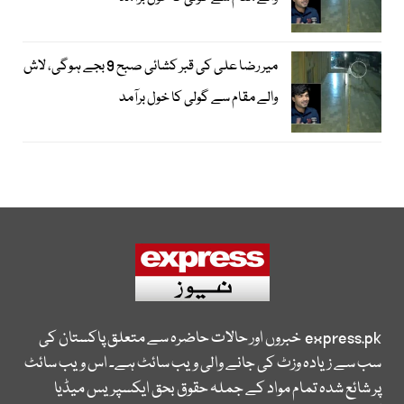
میر رضا علی کی قبر کشائی صبح 9 بجے ہوگی، لاش
والے مقام سے گولی کا خول برآمد
express.pk
خبروں اور حالات حاضرہ سے متعلق پاکستان کی
سب سے زیادہ وزٹ کی جانے والی ویب سائٹ ہے۔ اس ویب سائٹ
پر شائع شدہ تمام مواد کے جملہ حقوق بحق ایکسپریس میڈیا