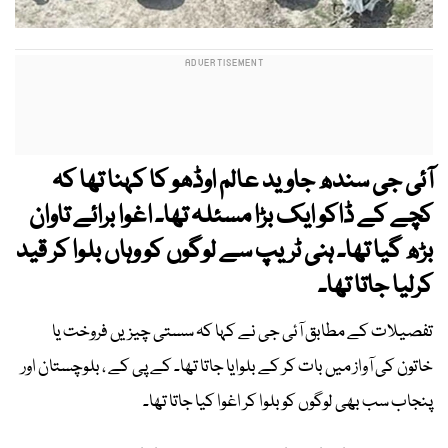
آئی جی سندھ جاوید عالم اوڈھو کا کہنا تھا کہ
کچے کے ڈاکو ایک بڑا مسئلہ تھا۔ اغوا برائے تاوان
بڑھ گیا تھا۔ ہنی ٹریپ سے لوگوں کو وہاں بلوا کر قید
کرلیا جاتا تھا۔
تفصیلات کے مطابق آئی جی نے کہا کہ سستی چیزیں فروخت یا
خاتون کی آواز میں بات کر کے بلوایا جاتا تھا۔ کے پی کے ، بلوچستان اور
پنجاب سب بھی لوگوں کو بلوا کر اغوا کیا جاتا تھا۔