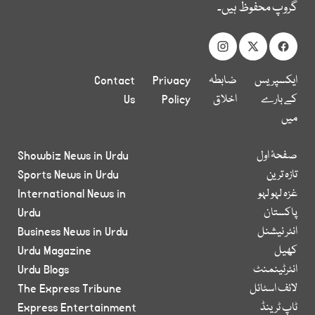
گروپ محفوظ ہیں۔
ایکسپریس
ضابطہ
Privacy
Contact
کے بارے
اخلاق
Policy
Us
میں
صفحۂ اول
Showbiz News in Urdu
تازہ ترین
Sports News in Urdu
غزہ لہو لہو
International News in
پاکستان
Urdu
انٹر نیشنل
Business News in Urdu
کھیل
Urdu Magazine
انٹرٹینمنٹ
Urdu Blogs
لائف اسٹائل
The Express Tribune
ٹاپ ٹرینڈ
Express Entertainment