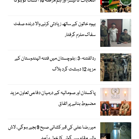
انتخابات کا تیسرا اور اہم مرحلہ 10 اگست کو ہوگا
بیوہ خاتون کے ساتھ زیادتی کرنے والا درندہ صفت
سفاک ملزم گرفتار
ردالفتنہ-3 : بلوچستان میں فتنہ الہندوستان کے
مزید 12 دہشت گرد ہلاک
پاکستان اور صومالیہ کے درمیان دفاعی تعاون مزید
مضبوط بنانے پر اتفاق
میر رضا علی کی قبر کشائی صبح 9 بجے ہوگی، لاش
والے مقام سے گولی کا خول برآمد