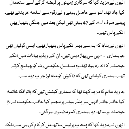
انہوں نے مزید کہا کہ سرکاری زمینوں پر قبضہ کرکے اسے استعمال
کیا جاتا تھا۔ اغوا سے حاصل ہونے والے رقوم سے اسلحہ خریدتے تھے۔
پہلے صرف اے کے 47 ہوتی تھی لیکن بعد میں جنگی ہتھیار بھی
انکے پاس تھے۔
انہوں نے بتایا کہ ہم سے بہتر انکے پاس ہتھیار تھے۔ ایسی گولیاں تھی
جو ہماری اے پی سی پھاڑ دیتی تھی۔ ان کے ویڈیو بیانات میں انکے
حوصلے کا اندازہ ہوتا تھا۔ وہ مسلسل حکومتی رٹ کو چیلنج کرتے
تھے۔ ہماری کوشش تھی کہ ڈاکوؤں کو منہ توڑ جواب دینا ہے۔
جاوید عالم کا مزید کہنا تھا کہ ہماری کوشش تھی کہ یاتو انکا خاتمہ
کیا جائے جائے انہیں سرینڈر ہونے پر مجبور کیا جائے۔ حکومت نے بڑا
حوصلہ اور ساتھ دیا، ہماری کمر مضبوط ہوگئی۔
انہوں نے مزید کہا کہ پنجاب پولیس ساتھ مل کر کام کر رہی ہے بلکہ