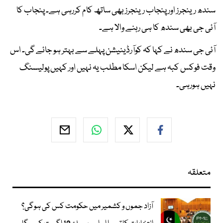
سندھ رینجرز اور پنجاب رینجرز بھی ساتھ کام کررہی ہے۔ پنجاب کا
آئی جی بھی سندھ کا ہی رہنے والا ہے۔
آئی جی سندھ نے کہا کہ کوآرڈینیشن پہلے سے بہتر ہو جائے گی۔ اس
وقت فوکس کبہ ہے لیکن اسکا مطلب یہ نہیں اور کہیں پولیسنگ
نہیں ہورہی۔
متعلقہ
آزاد جموں و کشمیر میں حکومت کس کی ہوگی؟