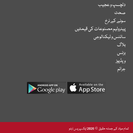
دلچسپ و عجیب
صحت
سونے کے نرخ
پیٹرولیم مصنوعات کی قیمتیں
سائنس و ٹیکنالوجی
بلاگ
بزنس
ویڈیوز
جرائم
تمام مواد کے جملہ حقوق © 2026 ایکسپریس اردو