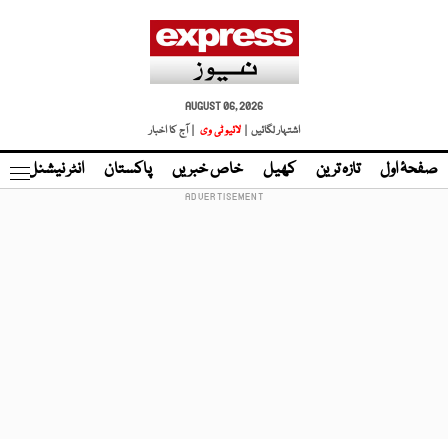
AUGUST 06, 2026
اشتہار لگائیں |
لائیو ٹی وی
| آج کا اخبار
صفحۂ اول
تازہ ترین
کھیل
خاص خبریں
پاکستان
انٹر نیشنل
ٹا