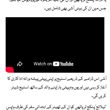
جس میں ان کی بیٹی آشی بھی شامل ہیں۔
آشی اس ڈرامے کے ذریعے اسٹیج پر اپنی پہلی پیشہ ورانہ اداکاری کا
آغاز کر رہی ہیں اور یوں وہ پہلی بار اپنے والد کے ساتھ اسٹیج شیئر
کریں گی۔
’لیلائج‘ پنکج ترپاٹھی کو ان کے تھیٹر کے ابتدائی سفر کی طرف واپس