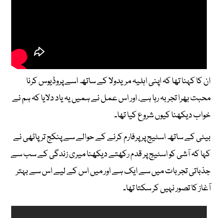
ان کا کہنا تھا کہ اپنی اہلیہ مریدولا کے ساتھ اسے پروڈیوس کرنا
محبت بھرا تجربہ رہا ہے، اور اس عمل نے ہمیں یہ یاد دلایا کہ ہم نے
خواب دیکھنا کیوں شروع کیا تھا۔
بیٹی کے ساتھ اسٹیج پر پرفارم کرنے کے حوالے سے پنکج ترپاٹھی نے
کہا کہ آشی کو اسٹیج پر قدم رکھتے دیکھنا میری زندگی کے سب سے
جذباتی تجربات میں سے ایک ہے اور میں اس کے لیے اس سے بہتر
آغاز کا تصور نہیں کر سکتا تھا۔