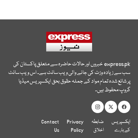
express.pk
خبروں اور حالات حاضرہ سے متعلق پاکستان کی
سب سے زیادہ وزٹ کی جانے والی ویب سائٹ ہے۔ اس ویب سائٹ
پر شائع شدہ تمام مواد کے جملہ حقوق بحق ایکسپریس میڈیا
گروپ محفوظ ہیں۔
ایکسپریس
ضابطہ
Privacy
Contact
کے بارے
اخلاق
Policy
Us