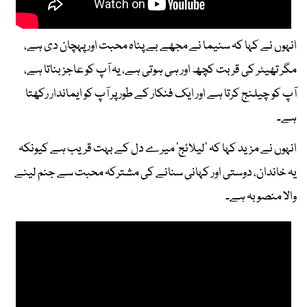
انہوں نے کہا کہ سنیما نے مجھے بے پناہ محبت اور پہچان دی ہے،
مگر تھیٹر کی قربت کچھ اور ہی ہوتی ہے، یہ آپ کو عاجز بناتا ہے،
آپ کو چیلنج کرتا ہے اور ایک فنکار کے طور پر آپ کو ایماندار رکھتا
ہے۔
انہوں نے مزید کہا کہ ’لیلائج‘ میرے دل کے بہت قریب ہے کیونکہ
یہ خاندان، دوستی اور کہانی سنانے کی مشترکہ محبت سے جنم لینے
والا منصوبہ ہے۔