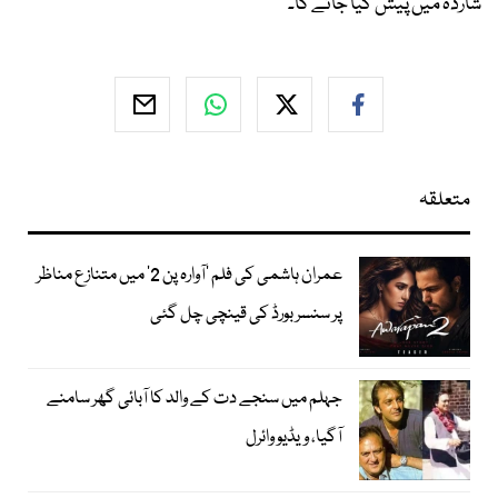
شاردہ میں پیش کیا جائے گا۔
متعلقہ
عمران ہاشمی کی فلم ’آوارہ پن 2‘ میں متنازع مناظر
پر سنسر بورڈ کی قینچی چل گئی
جہلم میں سنجے دت کے والد کا آبائی گھر سامنے
آگیا، ویڈیو وائرل