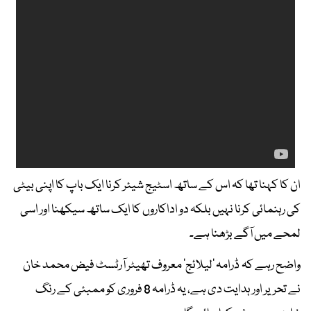
ان کا کہنا تھا کہ اس کے ساتھ اسٹیج شیئر کرنا ایک باپ کا اپنی بیٹی
کی رہنمائی کرنا نہیں بلکہ دو اداکاروں کا ایک ساتھ سیکھنا اور اسی
لمحے میں آگے بڑھنا ہے۔
واضح رہے کہ ڈرامہ ’لیلائج‘ معروف تھیٹر آرٹسٹ فیض محمد خان
نے تحریر اور ہدایت دی ہے، یہ ڈرامہ 8 فروری کو ممبئی کے رنگ