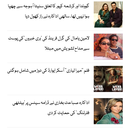
گووندا اور کرشمہ کپور کا تعلق سنیتا آہوجہ سے چھپا
ہوا نہیں تھا، ساتھی اداکارہ نے راز کھول دیا
لامین یامال کی گرل فرینڈ کی ’بری خبروں‘کی پوسٹ
سے مداح تشویش میں مبتلا
فلم ’’میرا لیاری‘‘ آسکر ایوارڈ کی دوڑ میں شامل ہوگئی
اداکارہ صباحت بخاری نے ڈرامہ سیٹس پر ’ہیلتھی
فلرٹنگ‘ کی حمایت کر دی