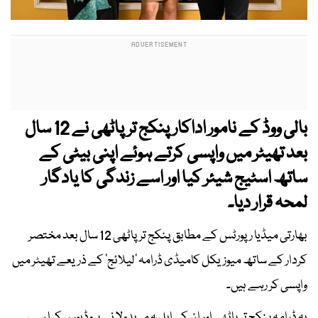
بالی ووڈ کے نامور اداکار پنکج ترپاٹھی نے 12 سال
بعد تھیٹر میں واپسی کرتے ہوئے اپنی بیٹی کے
ساتھ اسٹیج شیئر کیا اور اسے زندگی کا یادگار
لمحہ قرار دیا۔
بھارتی میڈیا رپورٹس کے مطابق پنکج ترپاٹھی 12 سال بعد مختصر
کردار کے ساتھ میوزیکل کامیڈی ڈرامہ ’لیلائج‘ کے ذریعے تھیٹر میں
واپسی کر رہے ہیں۔
یہ ڈرامہ پنکج ترپاٹھی اور ان کی اہلیہ مریدولا نے پروڈیوس کیا ہے،