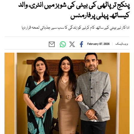
پنکج ترپاٹھی کی بیٹی کی شوبز میں انٹری، والد
کیساتھ پہلی پرفارمنس
اداکار نے بیٹی کے ساتھ کام کرنے کو زندگی کا سب سے جذباتی لمحہ قرار دیا
ویب ڈیسک
February 07, 2026