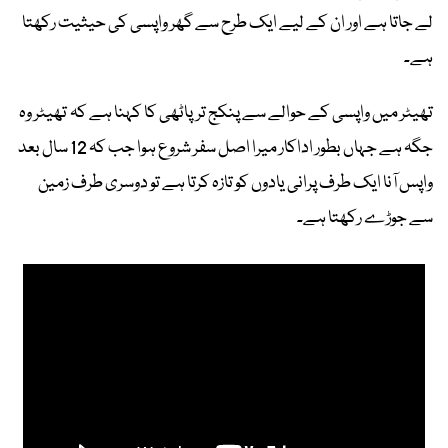
لے جاتا ہے اور ان کے لیے ایک طرح سے گھر واپسی کی حیثیت رکھتا
ہے۔
تھیٹر میں واپسی کے حوالے سے پنکج ترپاٹھی کا کہنا ہے کہ تھیٹر وہ
جگہ ہے جہاں بطور اداکار میرا اصل سفر شروع ہوا جب کہ 12 سال بعد
واپس آنا ایک طرف پرانی یادوں کو تازہ کرتا ہے تو دوسری طرف زمین
سے جوڑے رکھتا ہے۔