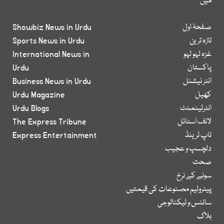
میں
صفحۂ اول
Showbiz News in Urdu
تازہ ترین
Sports News in Urdu
غزہ لہو لہو
International News in
پاکستان
Urdu
انٹر نیشنل
Business News in Urdu
کھیل
Urdu Magazine
انٹرٹینمنٹ
Urdu Blogs
لائف اسٹائل
The Express Tribune
ٹاپ ٹرینڈ
Express Entertainment
دلچسپ و عجیب
صحت
سونے کے نرخ
پیٹرولیم مصنوعات کی قیمتیں
سائنس و ٹیکنالوجی
بلاگ