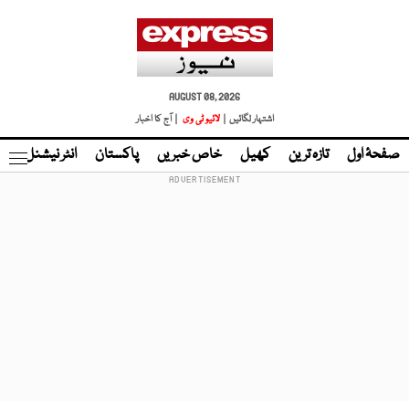
AUGUST 08, 2026
اشتہار لگائیں |
لائیو ٹی وی
| آج کا اخبار
صفحۂ اول
تازہ ترین
کھیل
خاص خبریں
پاکستان
انٹر نیشنل
ٹا