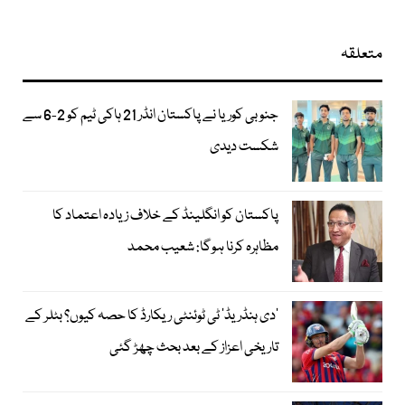
متعلقہ
جنوبی کوریا نے پاکستان انڈر 21 ہاکی ٹیم کو 2-6 سے
شکست دیدی
پاکستان کو انگلینڈ کے خلاف زیادہ اعتماد کا
مظاہرہ کرنا ہوگا: شعیب محمد
’دی ہنڈریڈ‘ ٹی ٹوئنٹی ریکارڈ کا حصہ کیوں؟ بٹلر کے
تاریخی اعزاز کے بعد بحث چھڑ گئی