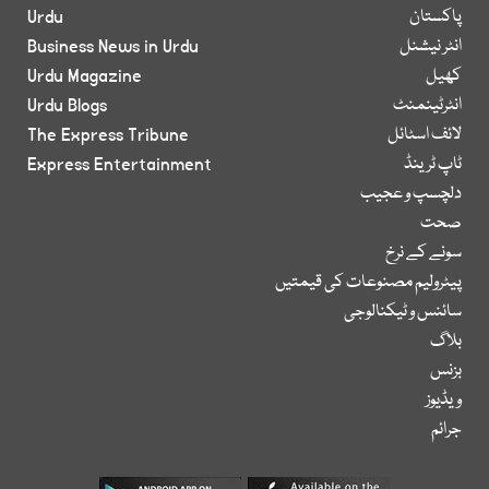
پاکستان
Urdu
انٹر نیشنل
Business News in Urdu
کھیل
Urdu Magazine
انٹرٹینمنٹ
Urdu Blogs
لائف اسٹائل
The Express Tribune
ٹاپ ٹرینڈ
Express Entertainment
دلچسپ و عجیب
صحت
سونے کے نرخ
پیٹرولیم مصنوعات کی قیمتیں
سائنس و ٹیکنالوجی
بلاگ
بزنس
ویڈیوز
جرائم