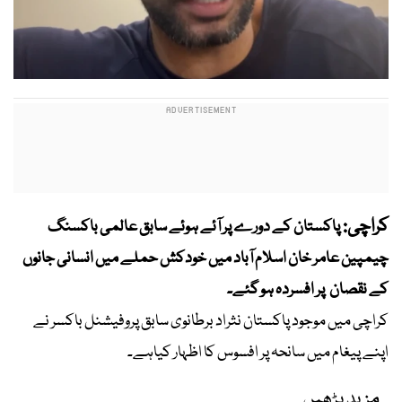
کراچی:
پاکستان کے دورے پر آئے ہوئے سابق عالمی باکسنگ
چیمپین عامر خان اسلام آباد میں خودکش حملے میں انسانی جانوں
کے نقصان پر افسردہ ہو گئے۔
کراچی میں موجود پاکستان نثراد برطانوی سابق پروفیشنل باکسر نے
اپنے پیغام میں سانحہ پر افسوس کا اظہار کیاہے۔
مزید پڑھیں