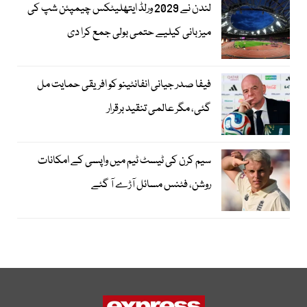
لندن نے 2029 ورلڈ ایتھلیٹکس چیمپئن شپ کی
میزبانی کیلیے حتمی بولی جمع کرا دی
فیفا صدر جیانی انفانٹینو کو افریقی حمایت مل
گئی، مگر عالمی تنقید برقرار
سیم کرن کی ٹیسٹ ٹیم میں واپسی کے امکانات
روشن، فٹنس مسائل آڑے آ گئے