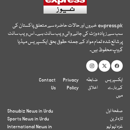
express.pk
خبروں اور حالات حاضرہ سے متعلق پاکستان کی
سب سے زیادہ وزٹ کی جانے والی ویب سائٹ ہے۔ اس ویب سائٹ
پر شائع شدہ تمام مواد کے جملہ حقوق بحق ایکسپریس میڈیا
گروپ محفوظ ہیں۔
ایکسپریس
ضابطہ
Privacy
Contact
کے بارے
اخلاق
Policy
Us
میں
صفحۂ اول
Showbiz News in Urdu
تازہ ترین
Sports News in Urdu
غزہ لہو لہو
International News in