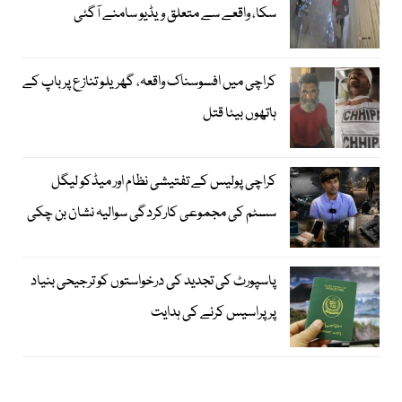
سکا، واقعے سے متعلق ویڈیو سامنے آگئی
کراچی میں افسوسناک واقعہ، گھریلو تنازع پر باپ کے
ہاتھوں بیٹا قتل
کراچی پولیس کے تفتیشی نظام اور میڈکو لیگل
سسٹم کی مجموعی کارکردگی سوالیہ نشان بن چکی
پاسپورٹ کی تجدید کی درخواستوں کو ترجیحی بنیاد
پر پراسیس کرنے کی ہدایت