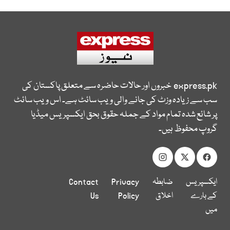
express.pk
خبروں اور حالات حاضرہ سے متعلق پاکستان کی
سب سے زیادہ وزٹ کی جانے والی ویب سائٹ ہے۔ اس ویب سائٹ
پر شائع شدہ تمام مواد کے جملہ حقوق بحق ایکسپریس میڈیا
گروپ محفوظ ہیں۔
ایکسپریس
ضابطہ
Privacy
Contact
کے بارے
اخلاق
Policy
Us
میں