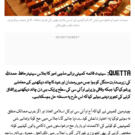
مہمند، خیبر اور باجوڑ میں ٹیلی کام ٹاورکیلیے این او سی جاری، بچوں کی جبری مشقت کا بل موخر، سیکریٹری
داخلہ طلب فوٹو: فائل
QUETTA:
سینیٹ قائمہ کمیٹی برائے مذہبی امور کااجلاس سینیٹرحافظ حمداللہ
کی زیرصدارت منگل کو ہوا جس میںرمضان اور عیدکاچاند دیکھنے کے معاملے
پرغورکیاگیا جبکہ وفاقی وزیرنے او آئی سی کی سطح پرایک ہی دن چاند دیکھنے پراتفاق
کرنے کی تجویز دیتے ہوئے کہاکہ اس طرح یہ مسئلہ حل ہوسکتاہے۔
چیئرمین کمیٹی نے کہاکہ آج او آئی سی اورکل اسلامی اتحاد اور اگر عرب ممالک متفق
نہ ہوئے توکیا یہ اختیار داعش کودے دیا جائے گا۔اجلاس میں حج کوٹا بڑھانے ،نئی
کمپنیوں کو کوٹے کی الاٹمنٹ اور بار بار حج درخواستوں میں ناکامی والوں کیلیے کوٹہ
مختص کرنے کی بھی تجویز زیر غور لائی گئی۔ اجلاس میں ظفرالحق ، حمزہ ، صالح، ساجد