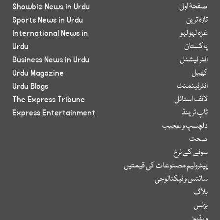
صفحۂ اول
Showbiz News in Urdu
تازہ ترین
Sports News in Urdu
غزہ لہو لہو
International News in
پاکستان
Urdu
انٹر نیشنل
Business News in Urdu
کھیل
Urdu Magazine
انٹرٹینمنٹ
Urdu Blogs
لائف اسٹائل
The Express Tribune
ٹاپ ٹرینڈ
Express Entertainment
دلچسپ و عجیب
صحت
سونے کے نرخ
پیٹرولیم مصنوعات کی قیمتیں
سائنس و ٹیکنالوجی
بلاگ
بزنس
ویڈیوز