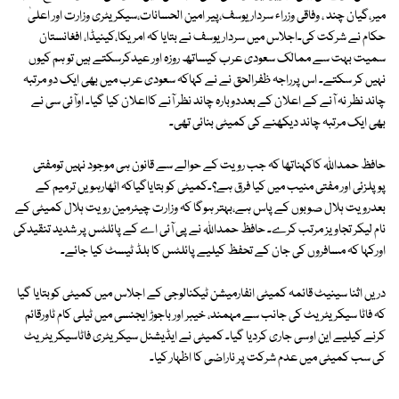
میر،گیان چند ، وفاقی وزراء سرداریوسف،پیر امین الحسانات،سیکریٹری وزارت اور اعلیٰ
حکام نے شرکت کی۔اجلاس میں سرداریوسف نے بتایا کہ امریکا،کینیڈا، افغانستان
سمیت بہت سے ممالک سعودی عرب کیساتھ روزہ اور عیدکرسکتے ہیں تو ہم کیوں
نہیں کر سکتے۔ اس پرراجہ ظفرالحق نے نے کہاکہ سعودی عرب میں بھی ایک دو مرتبہ
چاند نظر نہ آنے کے اعلان کے بعددوبارہ چاند نظر آنے کااعلان کیا گیا۔ اوآئی سی نے
بھی ایک مرتبہ چاند دیکھنے کی کمیٹی بنائی تھی۔
حافظ حمداللہ کاکہناتھا کہ جب رویت کے حوالے سے قانون ہی موجود نہیں تومفتی
پوپلزئی اور مفتی منیب میں کیا فرق ہے؟۔کمیٹی کو بتایاگیاکہ اٹھارہویں ترمیم کے
بعدرویت ہلال صوبوں کے پاس ہے،بہتر ہوگا کہ وزارت چیئرمین رویت ہلال کمیٹی کے
نام لیکر تجاویز مرتب کرے۔ حافظ حمداللہ نے پی آئی اے کے پائلٹس پر شدید تنقیدکی
اورکہا کہ مسافروں کی جان کے تحفظ کیلیے پائلٹس کا بلڈ ٹیسٹ کیا جائے۔
دریں اثنا سینیٹ قائمہ کمیٹی انفارمیشن ٹیکنالوجی کے اجلاس میں کمیٹی کوبتایا گیا
کہ فاٹا سیکریٹریٹ کی جانب سے مہمند، خیبر اور باجوڑ ایجنسی میں ٹیلی کام ٹاورقائم
کرنے کیلیے این اوسی جاری کردیا گیا۔ کمیٹی نے ایڈیشنل سیکریٹری فاٹاسیکریٹریٹ
کی سب کمیٹی میں عدم شرکت پر ناراضی کا اظہار کیا۔