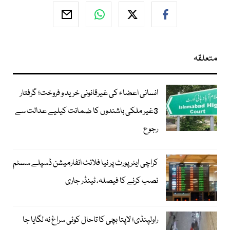
متعلقہ
انسانی اعضاء کی غیرقانونی خرید و فروخت؛ گرفتار
3غیر ملکی باشندوں کا ضمانت کیلیے عدالت سے
رجوع
کراچی ایئرپورٹ پر نیا فلائٹ انفارمیشن ڈسپلے سسٹم
نصب کرنے کا فیصلہ، ٹینڈر جاری
راولپنڈی؛ لاپتا بچی کا تاحال کوئی سراغ نہ لگایا جا