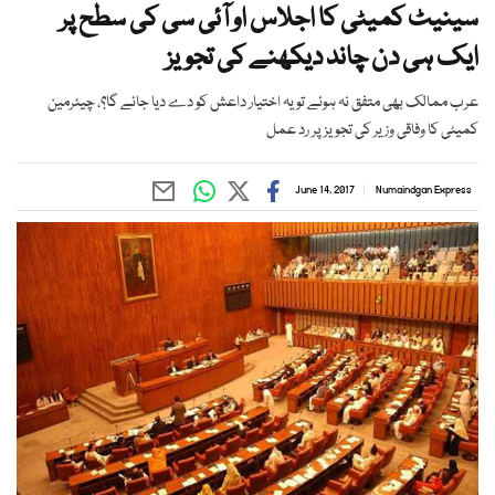
سینیٹ کمیٹی کا اجلاس او آئی سی کی سطح پر
ایک ہی دن چاند دیکھنے کی تجویز
عرب ممالک بھی متفق نہ ہوئے تو یہ اختیار داعش کو دے دیا جائے گا؟، چیئرمین
کمیٹی کا وفاقی وزیر کی تجویز پر رد عمل
June 14, 2017
Numaindgan Express