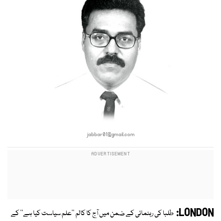
jabbar01@gmail.com
LONDON:
طلبا کی رہنمائی کے ضمن میں آج کا کالم ''علم سیاست کیا ہے'' کے