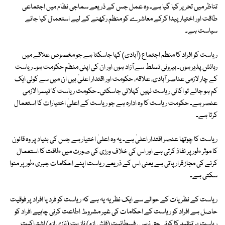
تناظر میں تحریر کیا گیا ہے۔ وہ عمل جس کے ذریعے سماجی نظام میں اجتماعی
طاقت اور اختیار پیدا کرکے معاشرے کو منظم رکھنے کے لیے استعمال کیا جائے
سیاست ہے۔
ریاست کو افراد کا منظم اجتماع (آبادی) کہا جاسکتا ہے جو مخصوص علاقے میں
رہائش پذیر ہوں۔ بیرونی تسلط سے آزاد ہوں اور ان کی اپنی منظم حکومت ہو۔ ریاست
کے چار لازمی عناصر آبادی، علاقہ، حکومت اور اقتدار اعلیٰ ہیں ان میں سے کوئی ایک
کم ہو جائے تو اکائی ریاست نہیں کہلائی جاسکتی۔ حکومت ریاست کا تیسرا لازمی
عنصر ہے۔ حکومت ریاست کا وہ ادارہ ہے جو ریاست کے اعلیٰ اختیارات کا استعمال
کرتا ہے۔
ریاست کا چوتھا عنصر اقتدار اعلیٰ ہے۔ یہ وہ اعلیٰ اختیار ہے جس کی بنیاد پر وہ قانون
کا موثر طور پر نفاذ کرتی ہے اور اس کی خلاف ورزی کی صورت میں طاقت کا استعمال
کرنے کی مجاز قرار پاتی ہے یعنی اس کے ذریعے ریاست اپنے احکامات جبری طور پر منوا
سکتی ہے۔
ریاست کے نظریات کے حوالے سے ایک نظریہ یہ ہے کہ ریاست کو فرد یا افراد پر فوقیت
حاصل ہے افراد کو ریاست کے احکامات کی غیر مشروط اطاعت کرنی چاہیے افراد کو
ریاست پر تنقید کا کوئی حق نہیں ، فسطائیت (فاش ازم) نازیت (نازی ازم) اشتراکیت