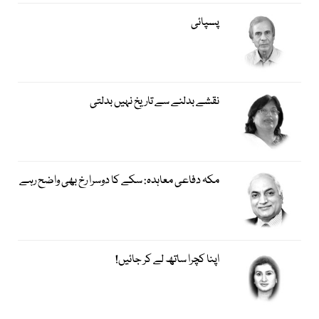
پسپائی
نقشے بدلنے سے تاریخ نہیں بدلتی
مکہ دفاعی معاہدہ: سکے کا دوسرا رخ بھی واضح رہے
اپنا کچرا ساتھ لے کر جائیں!