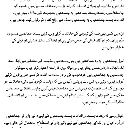
اغراض و مقاصد اور بنیادی فلسفے کے لحاظ سے مختلف حصوں میں تقسیم کیا
جاسکتا ہے۔ رجعت پسند جماعتیں یہ جماعتیں جدیدیت کے خلاف ہوتی ہیں ۔
قدامت پسند جماعتیں۔ یہ جماعتیں ملک میں رائج نظام کو برقرار رکھنا چاہتی ہیں۔
ان میں کسی بھی قسم کی تبدیلی کی مخالفت کرتی ہیں۔ ترقی پسند جماعتیں دستوری
طور پر اصلاح اور آزاد خیالی کی حامی ہوتی ہیں اور ارتقا کے ساتھ تبدیلی اور ترقی کی
خواہاں ہوتی ہیں۔
لبرل جماعتیں ، یہ وہ جماعتیں ہیں جو ریاست میں مذہب کے معاملے میں ایک حد
تک لچک دار طرز عمل اپناتی ہیں اور میانہ روی کا راستہ اختیار کرتی ہیں۔ سیکولر
جماعتیں وہ جماعتیں ہیں جو مذہب کی براہ راست مداخلت کو کسی طور پر قبول کرنے
کو تیار نہیں ہوتیں۔ یہ اس بات پر یقین رکھتی ہیں کہ ریاست کو فرد کے ذاتی معاملات جو
دوسروں کے لیے نقصان دہ نہیں اس میں مداخلت نہیں کرنی چاہیے۔ انقلابی جماعتیں
ملک میں قائم اداروں کو یکسر بدل دینا چاہتی ہیں وہ ملک میں نیا سیاسی اور اقتصادی
نظام لانے کی خواہاں ہوتی ہیں۔
خیال رہے کہ رجعت پسند اور قدامت پسند جماعتوں کے لیے دائیں بازو کی جماعتیں
اور آزاد خیال اور انقلابی جماعتوں کے لیے بائیں بازو کی اصطلاح استعمال کی جاتی ہے۔