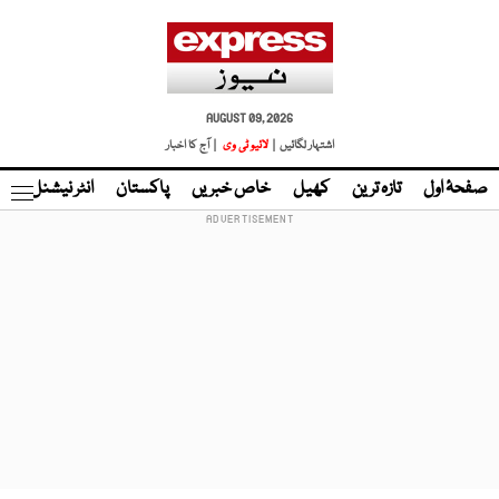
AUGUST 09, 2026
اشتہار لگائیں |
لائیو ٹی وی
| آج کا اخبار
صفحۂ اول
تازہ ترین
کھیل
خاص خبریں
پاکستان
انٹر نیشنل
ٹا