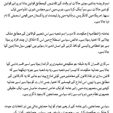
اہم فریضہ بدلتے ہوئے حالات اور وقت کے تقاضوں کیمطابق قوانین بنانا اور پرانے قوانین
کو نئے حالات سے ہم آہنگ کرنا ہے۔ عرب میں اسے مجلس شوریٰ، انڈیا میں لوک
سبھا، امریکا میں کانگریس، برطانیہ میں پارلیمنٹ اور پاکستان میں قومی اسمبلی کا نام
دیا جاتا ہے۔
عاملہ: (انتظامیہ) حکومت کا دوسرا اہم شعبہ ہے اس شعبے کو قانون کے مطابق ملک
چلانے کا اختیار ہوتا ہے۔ خالص سیاسی اصطلاح میں اس کا اطلاق ان چند افراد پر ہوتا
ہے جو انتظامی پالیسی کو نافذ کرنے کے اصل ذمے دار ہوتے ہیں انھیں سول ملازمین کہا
جاتا ہے۔
سرکاری افسران کا وہ طبقہ جو حکومتی مشینری پر اثرانداز ہوتا ہے اسے افسر شاہی کہا
جاتا ہے عدلیہ حکومت کا تیسرا اہم شعبہ ہے۔ یہ وہ شعبہ ہے جو یہ دیکھتا ہے کہ
قانون سازی اور نفاذ قانون کے معاملے میں کوئی تنازع پیدا ہو جائے کہ یہ کام قانون کے
مطابق ہے یا نہیں، اس تنازع کے فیصلے کا اختیار جس ادارے کو ہوتا ہے اسے عدلیہ
کہتے ہیں۔جمہوریت میں رائے عامہ کو ایک خاص اہمیت حاصل ہے۔ ایک حقیقی
جمہوری نظام میں دو یا دو سے زائد سیاسی جماعتوں کا وجود ناگزیر ہے۔
سیاسی جماعتیں رائے عامہ کے ذریعے عوام کو اپنا حمایتی بناتی ہیں اور انتخابات جیت
کر ملک پر حکومت کرتی ہیں۔ جمہوری ریاستوں میں سیاسی جماعتوں کو ان کے