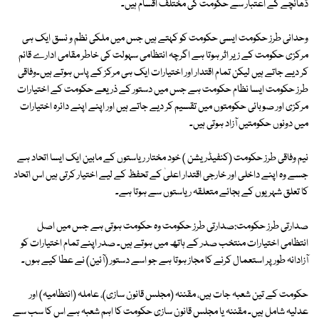
ڈھانچے کے اعتبار سے حکومت کی مختلف اقسام ہیں۔
وحدانی طرز حکومت ایسی حکومت کو کہتے ہیں جس میں ملکی نظم و نسق ایک ہی
مرکزی حکومت کے زیر اثر ہوتا ہے اگرچہ انتظامی سہولت کی خاطر مقامی ادارے قائم
کر دیے جاتے ہیں لیکن تمام اقتدار اور اختیارات ایک ہی مرکز کے پاس ہوتے ہیں۔وفاقی
طرز حکومت ایسا نظام حکومت ہے جس میں دستور کے ذریعے حکومت کے اختیارات
مرکزی اور صوبائی حکومتوں میں تقسیم کر دیے جاتے ہیں اور اپنے اپنے دائرہ اختیارات
میں دونوں حکومتیں آزاد ہوتی ہیں۔
نیم وفاقی طرز حکومت (کنفیڈریشن ) خود مختار ریاستوں کے مابین ایک ایسا اتحاد ہے
جسے وہ اپنے داخلی اور خارجی اقتدار اعلیٰ کے تحفظ کے لیے اختیار کرتی ہیں اس اتحاد
کا تعلق شہریوں کے بجائے متعلقہ ریاستوں سے ہوتا ہے۔
صدارتی طرز حکومت:صدارتی طرز حکومت وہ حکومت ہوتی ہے جس میں اصل
انتظامی اختیارات منتخب صدر کے ہاتھ میں ہوتے ہیں۔ صدر اپنے تمام اختیارات کو
آزادانہ طور پر استعمال کرنے کا مجاز ہوتا ہے جو اسے دستور (آئین) نے عطا کیے ہوں۔
حکومت کے تین شعبہ جات ہیں، مقننہ (مجلس قانون سازی)، عاملہ (انتظامیہ) اور
عدلیہ شامل ہیں۔ مقننہ یا مجلس قانون سازی حکومت کا اہم شعبہ ہے اس کا سب سے