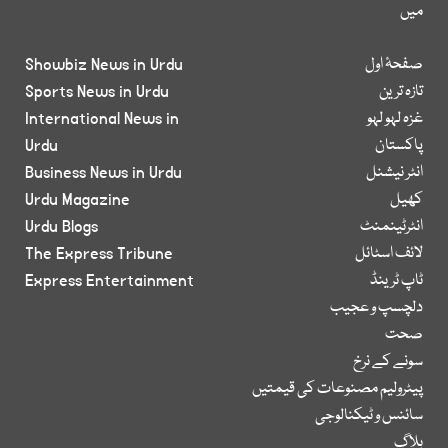
میں
صفحۂ اول
Showbiz News in Urdu
تازہ ترین
Sports News in Urdu
غزہ لہو لہو
International News in
پاکستان
Urdu
انٹر نیشنل
Business News in Urdu
کھیل
Urdu Magazine
انٹرٹینمنٹ
Urdu Blogs
لائف اسٹائل
The Express Tribune
ٹاپ ٹرینڈ
Express Entertainment
دلچسپ و عجیب
صحت
سونے کے نرخ
پیٹرولیم مصنوعات کی قیمتیں
سائنس و ٹیکنالوجی
بلاگ