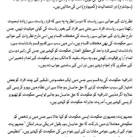
(سوشلزم) اور اشتمالیت (کمیونزم) اس کی مثالیں ہیں۔
نظریات کے حوالے سے ریاست کا دوسرا نظریہ یہ ہے کہ فرد ریاست سے زیادہ اہمیت
رکھتا ہے۔ ریاست افراد سے بنتی ہے افراد کے بغیر ریاست کی کوئی حیثیت نہیں، جس
طرح نظریات کے حوالے سے ریاست کی مختلف اقسام ہیں اسی طرح نظریات کے حوالے
سے حکومت کی بھی مختلف اقسام ہیں۔ اس میں سب سے قدیم قسم بادشاہت ہے۔
بادشاہت ایسے فرد واحد کی مطلق العنان حکومت کو کہتے ہیں جس کی رائے دوسری
تمام آرا پر فوقیت رکھتی ہو۔ وہ سیاہ سفید کا مالک ہو اور حکومت کے تمام شعبے اس
کے حکم پر کام انجام دیتے ہوں اور اس کے سامنے جواب دہ ہوں۔
اشرافیہ حکومت کی وہ قسم ہے جس میں ایک مخصوص طبقے کے چند افراد کو بعض
امتیاز کے سبب حکومت کرنے کا حق حاصل ہو جاتا ہے اس نظام میں بیورو کریسی کے
علاوہ اگر مذہبی اشرافیہ کو حکومت کا حق حاصل ہو جائے تو ایسی حکومت کو تھیورو
کریسی کہتے ہیں۔ آمریت جابرانہ حکومت کو کہتے ہیں۔
جمہوریت:جمہوری حکومت ایسی حکومت کو کہا جاتا ہے جس میں ہر شخص کو
حکومتی معاملات میں شرکت کا حق حاصل ہو۔ بقول امریکی صدر لنکن ''جمہوریت
عوام کے ذریعے، عوامی مفادات کے لیے عوام ہی کی حکومت کو کہتے ہیں۔'' تنظیمی