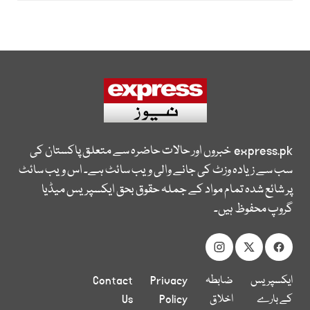
express.pk
خبروں اور حالات حاضرہ سے متعلق پاکستان کی
سب سے زیادہ وزٹ کی جانے والی ویب سائٹ ہے۔ اس ویب سائٹ
پر شائع شدہ تمام مواد کے جملہ حقوق بحق ایکسپریس میڈیا
گروپ محفوظ ہیں۔
ایکسپریس
ضابطہ
Privacy
Contact
کے بارے
اخلاق
Policy
Us