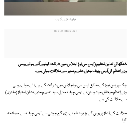
فوٹو: اسکرین گریب
شنگھائی تعاون تنظیم (ایس سی او) اجلاس میں شرکت کیلیے آئے ہوئے روسی
وزیراعظم کی آرمی چیف جنرل عاصم منیر سے ملاقات ہوئی ہے۔
ایکسپریس نیوز کے مطابق ایس سی او اجلاس میں شرکت کے لیے آئے ہوئے روسی
وزیراعظم میخائل میشوستن نے آرمی چیف جنرل سید عاصم منیر، نشان امتیاز (ملٹری)
سے ملاقات کی ہے۔
ملاقات کے آغاز پر روس کے وزیراعظم نے بڑی گرم جوشی سے آرمی چیف سے مصافحہ
کیا۔