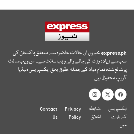
express.pk
خبروں اور حالات حاضرہ سے متعلق پاکستان کی
سب سے زیادہ وزٹ کی جانے والی ویب سائٹ ہے۔ اس ویب سائٹ
پر شائع شدہ تمام مواد کے جملہ حقوق بحق ایکسپریس میڈیا
گروپ محفوظ ہیں۔
ایکسپریس
ضابطہ
Privacy
Contact
کے بارے
اخلاق
Policy
Us
میں