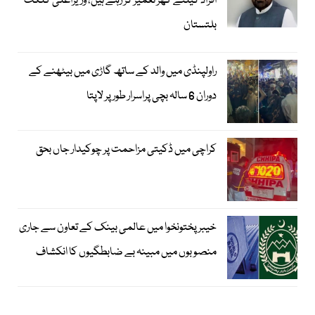
افراد کیلئے گھر تعمیر کر رہے ہیں، وزیراعلیٰ گلگت
بلتستان
راولپنڈی میں والد کے ساتھ گاڑی میں بیٹھنے کے
دوران 6 سالہ بچی پراسرار طور پر لاپتا
کراچی میں ڈکیتی مزاحمت پر چوکیدار جاں بحق
خیبرپختونخوا میں عالمی بینک کے تعاون سے جاری
منصوبوں میں مبینہ بے ضابطگیوں کا انکشاف