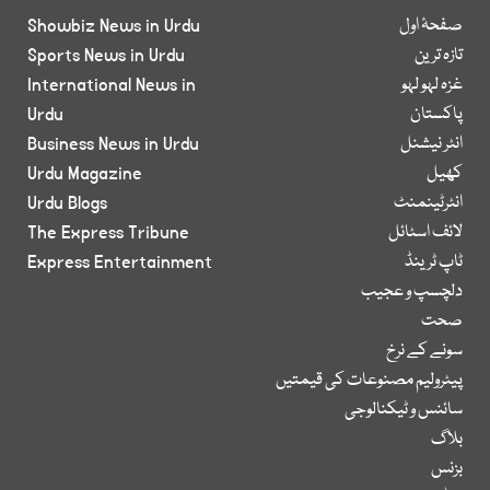
صفحۂ اول
Showbiz News in Urdu
تازہ ترین
Sports News in Urdu
غزہ لہو لہو
International News in
پاکستان
Urdu
انٹر نیشنل
Business News in Urdu
کھیل
Urdu Magazine
انٹرٹینمنٹ
Urdu Blogs
لائف اسٹائل
The Express Tribune
ٹاپ ٹرینڈ
Express Entertainment
دلچسپ و عجیب
صحت
سونے کے نرخ
پیٹرولیم مصنوعات کی قیمتیں
سائنس و ٹیکنالوجی
بلاگ
بزنس