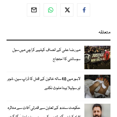
متعلقہ
میر رضا علی کے انصاف کیلیے کراچی میں سول
سوسائٹی کا احتجاج
لاہور میں 40 سالہ خاتون کے قتل کا ڈراپ سین، شوہر
اور سوتیلا بیٹا ملوث نکلے
حکومت سندھ کے تعاون سے قدرتی آفات سے متاثرہ