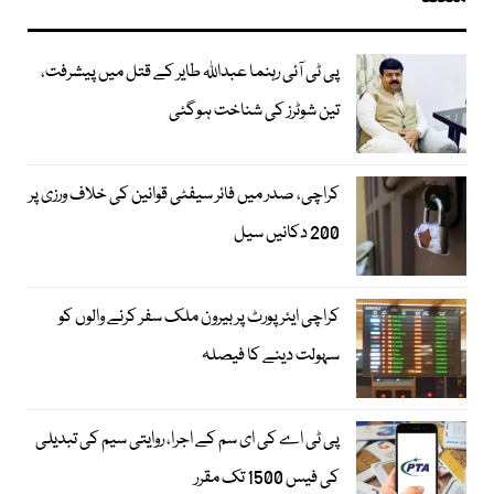
پی ٹی آئی رہنما عبداللہ طایر کے قتل میں پیشرفت،
تین شوٹرز کی شناخت ہوگئی
کراچی، صدر میں فائر سیفٹی قوانین کی خلاف ورزی پر
200 دکانیں سیل
کراچی ایئرپورٹ پر بیرون ملک سفر کرنے والوں کو
سہولت دینے کا فیصلہ
پی ٹی اے کی ای سم کے اجرا، روایتی سیم کی تبدیلی
کی فیس 1500 تک مقرر