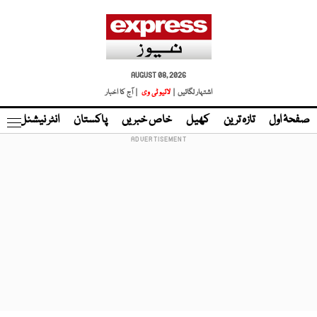
AUGUST 08, 2026
اشتہار لگائیں |
لائیو ٹی وی
| آج کا اخبار
صفحۂ اول
تازہ ترین
کھیل
خاص خبریں
پاکستان
انٹر نیشنل
ٹا