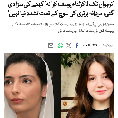
’نوجوان ٹک ٹاکرثناء یوسف کو ‘نہ’ کہنے کی سزا دی
گئی، مردانہ برتری کی سوچ کے تحت تشدد نیا نہیں’
خاتون اول بی بی آصفہ بھٹو زرداری نے اسلام آباد میں 16 سالہ طالبہ ثناء یوسف کے
بہیمانہ قتل کی سخت الفاظ میں مذمت کی
ویب ڈیسک
June 10, 2025