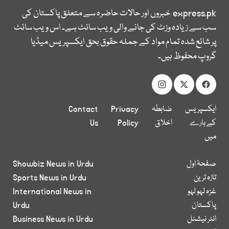
express.pk
خبروں اور حالات حاضرہ سے متعلق پاکستان کی
سب سے زیادہ وزٹ کی جانے والی ویب سائٹ ہے۔ اس ویب سائٹ
پر شائع شدہ تمام مواد کے جملہ حقوق بحق ایکسپریس میڈیا
گروپ محفوظ ہیں۔
ایکسپریس
ضابطہ
Privacy
Contact
کے بارے
اخلاق
Policy
Us
میں
صفحۂ اول
Showbiz News in Urdu
تازہ ترین
Sports News in Urdu
غزہ لہو لہو
International News in
پاکستان
Urdu
انٹر نیشنل
Business News in Urdu