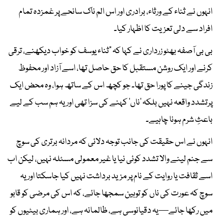
انہوں نے ثناء کے ورثاء، برادری اور اس الم ناک سانحے پر غمزدہ تمام
افراد سے دلی تعزیت کا اظہار کیا۔
بی بی آصفہ بھٹو زرداری نے کہا کہ “ثناء یوسف کو خواب دیکھنے، ترقی
کرنے اور ایک روشن مستقبل کا حق حاصل تھا، اسے آزاد اور محفوظ
زندگی جینے کا پورا حق تھا۔ جو کچھ اس کے ساتھ ہوا، وہ محض ایک
پرتشدد واقعہ نہیں بلکہ ‘ناں’ کہنے کی سزا تھی اور یہ ہم سب کے لیے
باعثِ شرم ہونا چاہیے۔
انہوں نے اس حقیقت کی جانب توجہ دلائی کہ مردانہ برتری کی سوچ
سے جنم لینے والا تشدد کوئی نیا یا غیر معمولی مسئلہ نہیں، لیکن اب
اسے ثقافت یا روایت کے نام پر مزید برداشت نہیں کیا جاسکتا اور یہ
سوچ کہ عورت کی ناں کو توہین سمجھا جائے، کہ اس کی مرضی کو قابو
میں رکھا جائے—یہ دقیانوسی ہے، ظالمانہ ہے، اور ہماری بیٹیوں کو