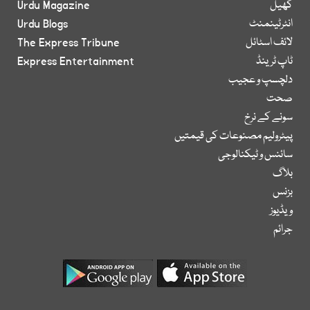
کھیل
Urdu Magazine
انٹرٹینمنٹ
Urdu Blogs
لائف اسٹائل
The Express Tribune
ٹاپ ٹرینڈ
Express Entertainment
دلچسپ و عجیب
صحت
سونے کے نرخ
پیٹرولیم مصنوعات کی قیمتیں
سائنس و ٹیکنالوجی
بلاگ
بزنس
ویڈیوز
جرائم