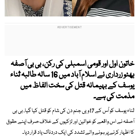
خاتون اول اور قومی اسمبلی کی رکن، بی بی آصفہ
بھٹو زرداری نے اسلام آباد میں 16 سالہ طالبہ ثناء
یوسف کے بہیمانہ قتل کی سخت الفاظ میں
مذمت کی ہے۔
ثناء یوسف کو اُس کے 17ویں جنم دن کی شام کو قتل کیا گیا، بی بی
آصفہ نے اس واقعے کو خواتین اور لڑکیوں کے خلاف صرف اپنے حقوق
کا اظہار کرنے پر ہونے والے تشدد کی ایک دردناک یاد قرار دیا۔