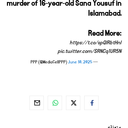
murder of 16-year-old Sana Yousuf in
Islamabad.
Read More:
https://t.co/spQlRbtHnl
pic.twitter.com/SRNCq1UR5N
June 10, 2025
— PPP (@MediaCellPPP)
متعلقہ