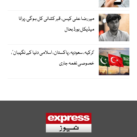
میر رضا علی کیس، قبر کشائی کل ہوگی، پرانا
میڈیکل بورڈ بحال
‘ترکیہ، سعودیہ، پاکستان، اسلامی دنیا کے نگہبان’،
خصوصی نغمہ جاری