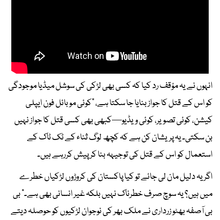
انہوں نے یہ مؤقف رد کیا کہ کسی بھی لڑکی کی سوشل میڈیا موجودگی
کو اس کے قتل کا جواز بنایا جا سکتا ہے، “کوئی موبائل فون ایپلی
کیشن، کوئی تصویر، کوئی ویڈیو—کبھی بھی کسی قتل کا جواز نہیں
بن سکتی۔ یہ پریشان کن ہے کہ کچھ لوگ ثناء کے ٹک ٹاک کے
استعمال کو اس کے قتل کی توجیہہ بنا کر پیش کررہے ہیں۔
اگر یہ دلیل مان لی جائے تو کیا پاکستان کی کروڑوں لڑکیاں خطرے
میں ہیں؟ یہ سوچ صرف خطرناک نہیں بلکہ غیر انسانی بھی ہے۔” بی
بی آصفہ بھٹو زرداری نے ملک بھر کی نوجوان لڑکیوں کو حوصلہ دیتے