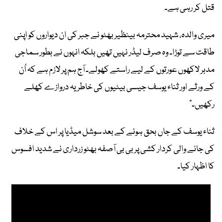
قتل کر رہی ہے۔
میری والدہ، شہید محترمہ بینظیر بھٹو نے جبر کی ان دیواروں کو اپنی
طاقت سے توڑا۔ وہ صرف لیڈر نہیں تھیں بلکہ انہوں نے بطور سماجی
مدبر لاکھوں عورتوں کے لیے راستے کھولے۔ آج ہم پر لازم ہے کہ اُن
کے ورثے اور ثناء یوسف جیسی بیٹیوں کی خاطر یہ دروازے کھلے
رکھیں۔”
ثناء یوسف کے جاں بحق ہونے کے بعد سوشل میڈیا پر اس کے خلاف
کی جانے والی کردار کشی پر بی بی آصفہ بھٹو زرداری نے شدید افسوس
کا اظہار کیا۔