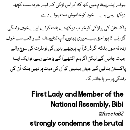
ہوئے اپنے پیغام میں کہا کہ “ہر اس لڑکی کے لیے جو یہ سب کچھ
دیکھ رہی ہے—خود کو خاموش مت ہونے دے۔
پاکستان کی ہر لڑکی کو خواب دیکھنے، بات کرنے، اور بے خوف زندگی
گزارنے کا پورا حق ہے۔ میری بہنوں، آپ ثنایوسف کے واقعے سے خوف
زدہ نہ ہوں بلکہ اگر ڈر کر آپ پیچھے ہٹیں گی تو نفرت کی سوچ والے
جیت جائیں گے لیکن اگر ہم اکٹھے آگے بڑھتے رہے، تو ایک ایسا
پاکستان بنائیں گے جہاں بیٹیوں کو اُن کی موت پر نہیں بلکہ اُن کی
زندگی پر سراہا جائے گا۔
First Lady and Member of the
National Assembly, Bibi
@AseefaBZ
strongly condemns the brutal