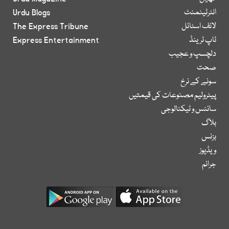
انٹرٹینمنٹ
Urdu Blogs
لائف اسٹائل
The Express Tribune
ٹاپ ٹرینڈ
Express Entertainment
دلچسپ و عجیب
صحت
سونے کے نرخ
پیٹرولیم مصنوعات کی قیمتیں
سائنس و ٹیکنالوجی
بلاگ
بزنس
ویڈیوز
جرائم