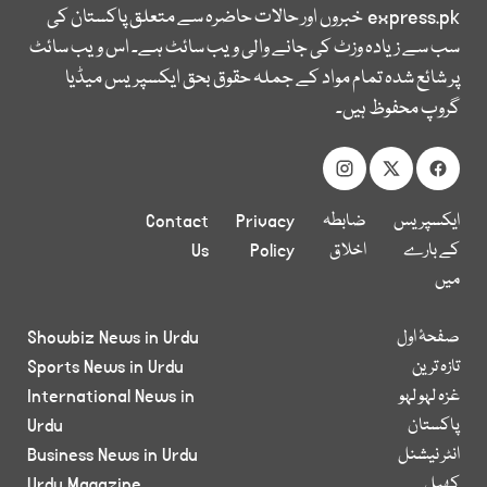
express.pk
خبروں اور حالات حاضرہ سے متعلق پاکستان کی
سب سے زیادہ وزٹ کی جانے والی ویب سائٹ ہے۔ اس ویب سائٹ
پر شائع شدہ تمام مواد کے جملہ حقوق بحق ایکسپریس میڈیا
گروپ محفوظ ہیں۔
ایکسپریس
ضابطہ
Privacy
Contact
کے بارے
اخلاق
Policy
Us
میں
صفحۂ اول
Showbiz News in Urdu
تازہ ترین
Sports News in Urdu
غزہ لہو لہو
International News in
پاکستان
Urdu
انٹر نیشنل
Business News in Urdu
کھیل
Urdu Magazine