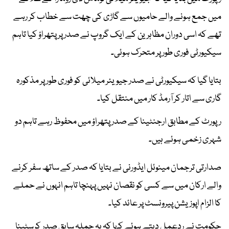
میں جمع ہونے والے حامیوں سے گاڑی کی چھت سے خطاب کر رہے
تھے کہ اسی دوران مظاہرین کے ایک گروپ نے صدر پر پتھراؤ کیا تاہم
سیکیورٹی فوری طور پر متحرک ہوئی۔
بتایا گیا کہ سیکیورٹی نے صدر جیویئر میلائی کو فوری طور پر مذکورہ
گاری سے اتار کر آرمڈ کار میں منتقل کیا۔
رپورٹ کے مطابق ارجنٹینا کے صدر پتھراؤ میں محفوظ رہے تاہم دو
شہری زخمی ہوئے ہیں۔
صدارتی ترجمان مینوئل ایڈورنی نے بتایا کہ صدر کے ساتھ سفر کرنے
والے ارکان میں سے کسی کو نقصان نہیں پہنچا تاہم انہوں نے حملے
کا الزام اپوزیشن پیرونسٹ پر عائد کیا۔
حکومت نے ردعمل دیتے ہوئے کہا کہ یہ حملہ سابق صدر کرسٹینا