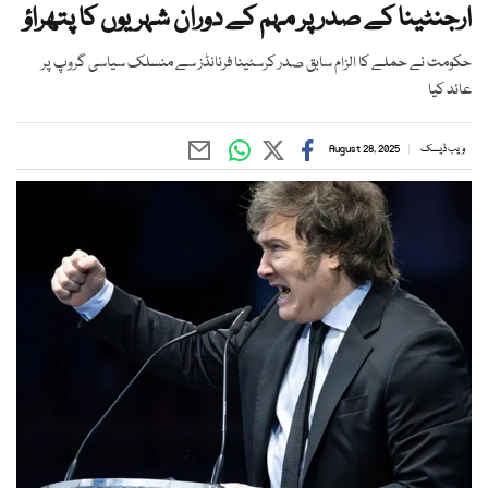
ارجنٹینا کے صدر پر مہم کے دوران شہریوں کا پتھراؤ
حکومت نے حملے کا الزام سابق صدر کرسٹینا فرنانڈز سے منسلک سیاسی گروپ پر
عائد کیا
ویب ڈیسک
August 28, 2025