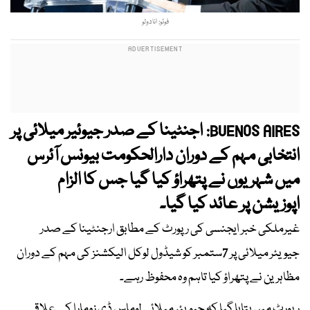
فوٹو: انادولو
اجنٹینا کے صدر جیوئیر میلائی پر
BUENOS AIRES:
انتخابی مہم کے دوران دارالحکومت بیونس آئرس
میں شہریوں نے پتھراؤ کیا گیا جس کا الزام
اپوزیشن پر عائد کیا گیا۔
غیرملکی خبر ایجنسی کی رپورٹ کے مطابق ارجنٹینا کے صدر
جیویئر میلائی پر 7ستمبر کو شیڈول لوکل الیکشنز کی مہم کے دوران
مظاہرین نے پتھراؤ کیا تاہم وہ محفوظ رہے۔
رپورٹ میں بتایا گیا کہ جیویئر میلائی لوماس ڈی زومارا کے علاقے