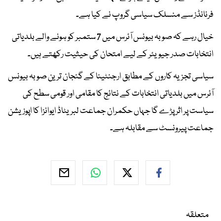
فرنانڈز سے منسلک سیاسی گروپ نے کیا ہے۔
خیال رہے کہ صوبہ بیونس آئرس میں 7 ستمبر کو ہونے والے بلدیاتی
انتخابات صدر جیویئر کے لیے امتحان کی حیثیت رکھتے ہیں۔
سیاسی تجزیہ کاروں کے مطابق ارجنٹینا کے گنجان ترین صوبہ بیونس
آئرس میں بلدیاتی انتخابات کے نتائج کا مقامی اور قومی سطح کی
سیاست پر اثر پڑے گا جہاں حکمران جماعت لبریٹاڈ ایوانزا کا اپوزیشن
جماعت پیرونسٹ سے مقابلہ ہے۔
متعلقہ