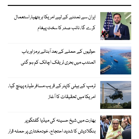
ایران سے نمٹنے کے لیے امریکا ہر ہتھیار استعمال
کرے گا، نائب صدر کا سخت پیغام
حوثیوں کے حملے کے بعد آبنائے ہرمز اور باب
المندب میں بحری ٹریفک اچانک کم ہو گئی
ٹرمپ کے ہیلی کاپٹر کے قریب مسافر طیارہ پہنچ گیا،
امریکا میں تحقیقات کا آغاز
بھارت میں شیخ حسینہ کی میڈیا گفتگو پر
بنگلادیش کا شدید احتجاج، خودمختاری پر حملہ قرار