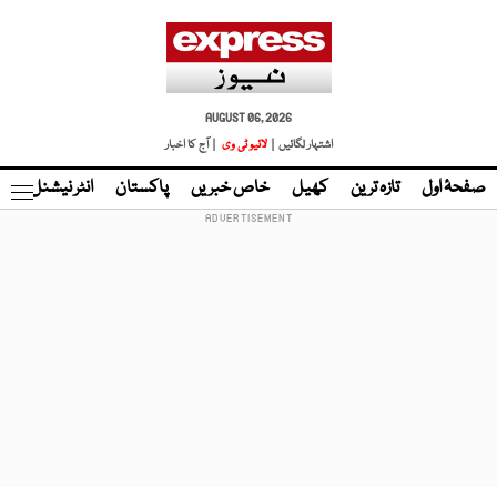
AUGUST 06, 2026
اشتہار لگائیں |
لائیو ٹی وی
| آج کا اخبار
صفحۂ اول
تازہ ترین
کھیل
خاص خبریں
پاکستان
انٹر نیشنل
ٹا