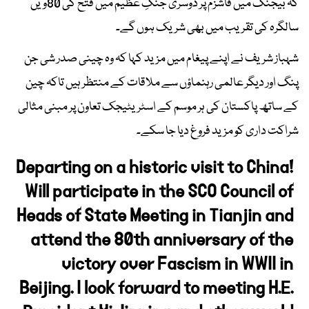
کہ بیجنگ میں فاشزم پر دوسری جنگِ عظیم میں فتح کی 80ویں
سالگرہ کی تقریب میں بھی شریک ہوں گے۔
شہباز شریف نے اپنے پیغام میں مزید کہا کہ وہ چینی صدر شی جن
پنگ اور دیگر عالمی رہنماؤں سے ملاقات کے منتظر ہیں تاکہ چین
کے ساتھ پاکستان کی ہر موسم کے اسٹریٹیجک تعاون پر مبنی مثالی
شراکت داری کو مزید فروغ دیا جا سکے۔
Departing on a historic visit to China!
Will participate in the SCO Council of
Heads of State Meeting in Tianjin and
attend the 80th anniversary of the
victory over Fascism in WWII in
Beijing. I look forward to meeting H.E.