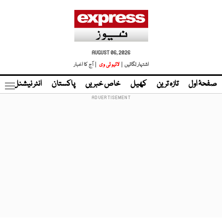
AUGUST 06, 2026
اشتہار لگائیں |
لائیو ٹی وی
| آج کا اخبار
صفحۂ اول
تازہ ترین
کھیل
خاص خبریں
پاکستان
انٹر نیشنل
ٹا