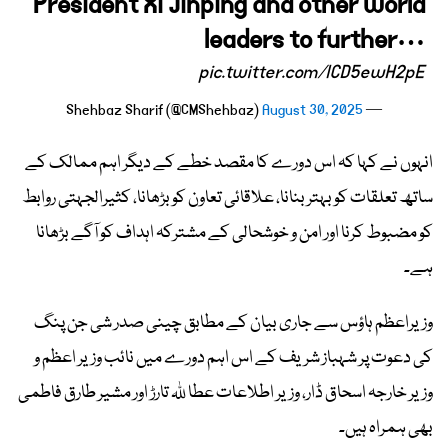
President Xi Jinping and other world
leaders to further…
pic.twitter.com/lCD5ewH2pE
August 30, 2025
— Shehbaz Sharif (@CMShehbaz)
انہوں نے کہا کہ اس دورے کا مقصد خطے کے دیگر اہم ممالک کے
ساتھ تعلقات کو بہتر بنانا، علاقائی تعاون کو بڑھانا، کثیرالجہتی روابط
کو مضبوط کرنا اور امن و خوشحالی کے مشترکہ اہداف کو آگے بڑھانا
ہے۔
وزیراعظم ہاؤس سے جاری بیان کے مطابق چینی صدر شی جن پنگ
کی دعوت پر شہباز شریف کے اس اہم دورے میں نائب وزیر اعظم و
وزیر خارجہ اسحاق ڈار، وزیر اطلاعات عطا للہ تارڑ اور مشیر طارق فاطمی
بھی ہمراہ ہیں۔