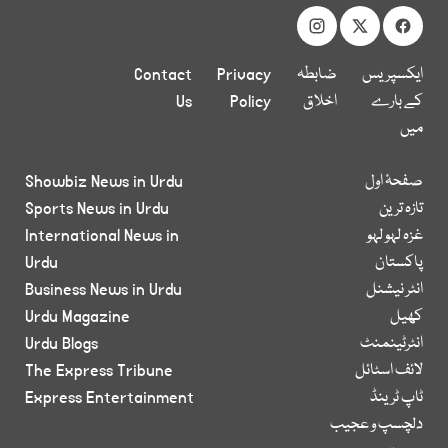
ایکسپریس
ضابطہ
Privacy
Contact
کے بارے
اخلاق
Policy
Us
میں
صفحۂ اول
Showbiz News in Urdu
تازہ ترین
Sports News in Urdu
غزہ لہو لہو
International News in
پاکستان
Urdu
انٹر نیشنل
Business News in Urdu
کھیل
Urdu Magazine
انٹرٹینمنٹ
Urdu Blogs
لائف اسٹائل
The Express Tribune
ٹاپ ٹرینڈ
Express Entertainment
دلچسپ و عجیب