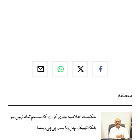
متعلقہ
حکومت اعلامیہ جاری کرے کہ سسٹم تباہ نہیں ہوا
بلکہ ٹھیک چل رہا ہے، پی پی رہنما