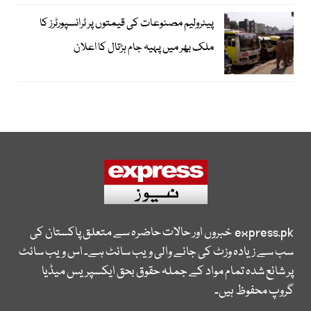
پیٹرولیم مصنوعات کی قیمتوں پر ٹرانسپورٹرز کا
ملک بھر میں پہیہ جام ہڑتال کا اعلان
express.pk
خبروں اور حالات حاضرہ سے متعلق پاکستان کی
سب سے زیادہ وزٹ کی جانے والی ویب سائٹ ہے۔ اس ویب سائٹ
پر شائع شدہ تمام مواد کے جملہ حقوق بحق ایکسپریس میڈیا
گروپ محفوظ ہیں۔