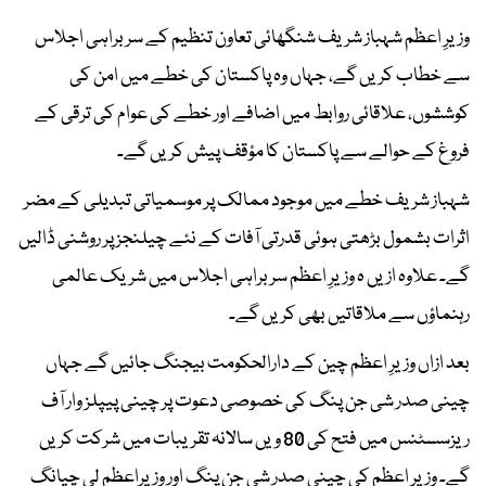
وزیرِ اعظم شہباز شریف شنگھائی تعاون تنظیم کے سربراہی اجلاس
سے خطاب کریں گے، جہاں وہ پاکستان کی خطے میں امن کی
کوششوں، علاقائی روابط میں اضافے اور خطے کی عوام کی ترقی کے
فروغ کے حوالے سے پاکستان کا مؤقف پیش کریں گے۔
شہباز شریف خطے میں موجود ممالک پر موسمیاتی تبدیلی کے مضر
اثرات بشمول بڑھتی ہوئی قدرتی آفات کے نئے چیلنجز پر روشنی ڈالیں
گے۔ علاوہ ازیں ہ وزیرِ اعظم سربراہی اجلاس میں شریک عالمی
رہنماؤں سے ملاقاتیں بھی کریں گے۔
بعد ازاں وزیرِ اعظم چین کے دارالحکومت بیجنگ جائیں گے جہاں
چینی صدر شی جن پنگ کی خصوصی دعوت پر چینی پیپلز وار آف
ریزسسٹنس میں فتح کی 80 ویں سالانہ تقریبات میں شرکت کریں
گے۔ وزیرِ اعظم کی چینی صدر شی جن پنگ اور وزیراعظم لی چیانگ