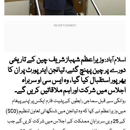
وزیراعظم شہباز شریف چین کے تاریخی
اسلام آباد:
دورے پر چین پہنچ گئے، تیانجن ایئرپورٹ پر ان کا
بھرپور استقبال کیا گیا، وہ ایس سی او سربراہ
اجلاس میں شرکت اور اہم ملاقاتیں کریں گے۔
روانگی سے قبل سماجی رابطوں کے پلیٹ فارم ایکس پر اپنے پیغام
میں وزیراعظم نے کہا کہ وہ تیانجن میں شنگھائی تعاون تنظیم (SCO)
کے 25 ویں سربراہانِ مملکت کے اجلاس میں شرکت کریں گے جب