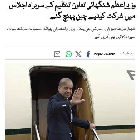
وزیراعظم شنگھائی تعاون تنظیم کے سربراہ اجلاس
میں شرکت کیلیے چین پہنچ گئے
شہباز شریف میزبان صدر شی جن پنگ اور وزیراعظم لی چیانگ سمیت اہم شخصیات
سے ملاقاتیں بھی کریں گے
ویب ڈیسک
August 30, 2025