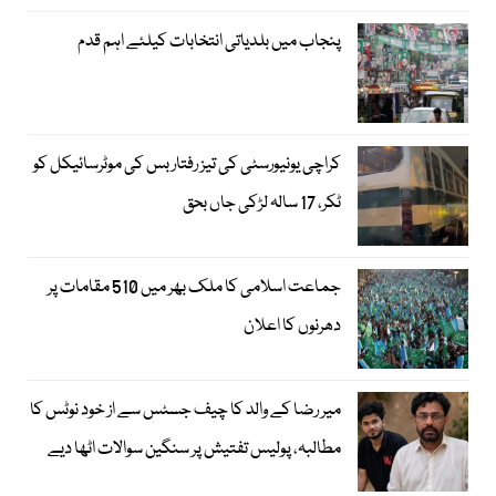
پنجاب میں بلدیاتی انتخابات کیلئے اہم قدم
کراچی یونیورسٹی کی تیز رفتار بس کی موٹرسائیکل کو
ٹکر، 17 سالہ لڑکی جاں بحق
جماعت اسلامی کا ملک بھر میں 510 مقامات پر
دھرنوں کا اعلان
میر رضا کے والد کا چیف جسٹس سے از خود نوٹس کا
مطالبہ، پولیس تفتیش پر سنگین سوالات اٹھا دیے