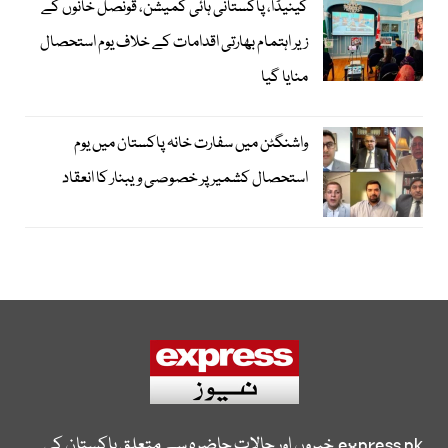
کینیڈا، پاکستانی ہائی کمیشن، قونصل خانوں کے
زیر اہتمام بھارتی اقدامات کے خلاف یوم استحصال
منایا گیا
واشنگٹن میں سفارت خانہ پاکستان میں یوم
استحصال کشمیر پر خصوصی ویبنار کا انعقاد
express.pk
خبروں اور حالات حاضرہ سے متعلق پاکستان کی