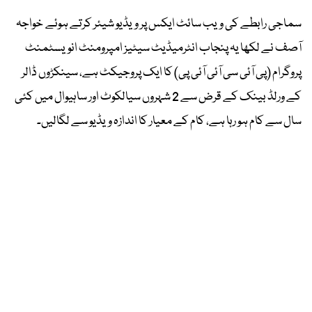
سماجی رابطے کی ویب سائٹ ایکس پر ویڈیو شیئر کرتے ہوئے خواجہ
آصف نے لکھا یہ پنجاب انٹرمیڈیٹ سیٹیز امپرومنٹ انویسٹمنٹ
پروگرام (پی آئی سی آئی آئی پی) کا ایک پروجیکٹ ہے، سینکڑوں ڈالر
کے ورلڈ بینک کے قرض سے 2 شہروں سیالکوٹ اور ساہیوال میں کئی
سال سے کام ہو رہا ہے، کام کے معیار کا اندازہ ویڈیو سے لگالیں۔