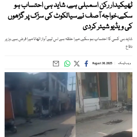
ٹھیکیدار رکن اسمبلی ہے، شاید ہی احتساب ہو
سکے،خواجہ آصف نےسیالکوٹ کی سڑک پر گڑھوں
کی ویڈیو شیئر کردی
شاید ہی کسی کا احتساب ہو سکے، میرا حلقہ ہے اس لیے آواز اٹھانا میرا فرض ہے، وزیر
دفاع
ویب ڈیسک
August 30, 2025