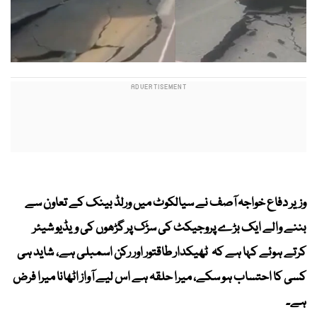
وزیر دفاع خواجہ آصف نے سیالکوٹ میں ورلڈ بینک کے تعاون سے
بننے والے ایک بڑے پروجیکٹ کی سڑک پر گڑھوں کی ویڈیو شیئر
کرتے ہوئے کہا ہے کہ ٹھیکدار طاقتور اور رکن اسمبلی ہے، شاید ہی
کسی کا احتساب ہو سکے، میرا حلقہ ہے اس لیے آواز اٹھانا میرا فرض
ہے۔