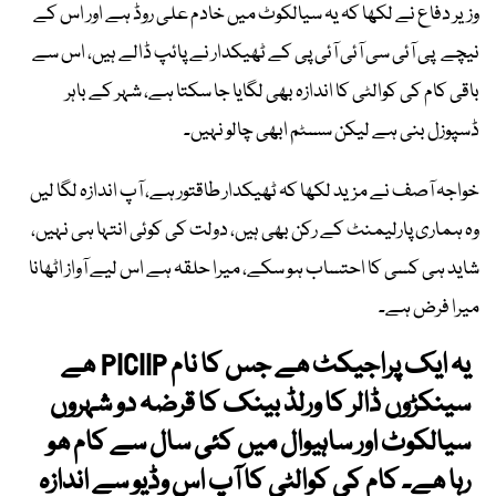
وزیر دفاع نے لکھا کہ یہ سیالکوٹ میں خادم علی روڈ ہے اور اس کے
نیچے پی آئی سی آئی آئی پی کے ٹھیکدار نے پائپ ڈالے ہیں، اس سے
باقی کام کی کوالٹی کا اندازہ بھی لگایا جا سکتا ہے، شہر کے باہر
ڈسپوزل بنی ہے لیکن سسٹم ابھی چالو نہیں۔
خواجہ آصف نے مزید لکھا کہ ٹھیکدار طاقتور ہے، آپ اندازہ لگا لیں
وہ ہماری پارلیمنٹ کے رکن بھی ہیں، دولت کی کوئی انتہا ہی نہیں،
شاید ہی کسی کا احتساب ہو سکے، میرا حلقہ ہے اس لیے آواز اٹھانا
میرا فرض ہے۔
یہ ایک پراجیکٹ ھے جس کا نام PICIIP ھے
سینکڑوں ڈالر کا ورلڈ بینک کا قرضہ دو شہروں
سیالکوٹ اور ساہیوال میں کئی سال سے کام ھو
رہا ھے۔ کام کی کوالٹی کا آپ اس وڈیو سے اندازہ