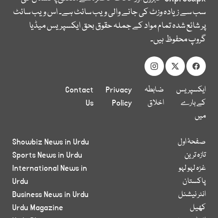
سب سے زیادہ وزٹ کی جانے والی ویب سائٹ ہے۔ اس ویب سائٹ
پر شائع شدہ تمام مواد کے جملہ حقوق بحق ایکسپریس میڈیا
گروپ محفوظ ہیں۔
ایکسپریس
ضابطہ
Privacy
Contact
کے بارے
اخلاق
Policy
Us
میں
صفحۂ اول
Showbiz News in Urdu
تازہ ترین
Sports News in Urdu
غزہ لہو لہو
International News in
پاکستان
Urdu
انٹر نیشنل
Business News in Urdu
کھیل
Urdu Magazine