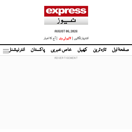
AUGUST 06, 2026
اشتہار لگائیں |
لائیو ٹی وی
| آج کا اخبار
صفحۂ اول
تازہ ترین
کھیل
خاص خبریں
پاکستان
انٹر نیشنل
ٹا