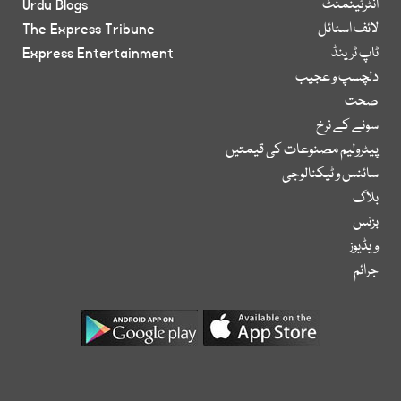
انٹرٹینمنٹ
Urdu Blogs
لائف اسٹائل
The Express Tribune
ٹاپ ٹرینڈ
Express Entertainment
دلچسپ و عجیب
صحت
سونے کے نرخ
پیٹرولیم مصنوعات کی قیمتیں
سائنس و ٹیکنالوجی
بلاگ
بزنس
ویڈیوز
جرائم