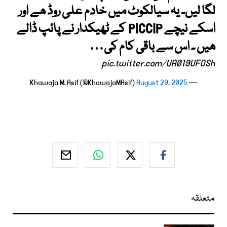
لگا لیں۔ یہ سیالکوٹ میں خادم علی روڈ ھے اور
اسکے نیچے PICCIP کے ٹھیکدار نے پائپ ڈالے
ھیں ۔ اس سے باقی کام کی…
pic.twitter.com/UA019UFOSh
August 29, 2025
— Khawaja M. Asif (@KhawajaMAsif)
متعلقہ