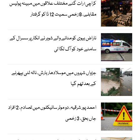
کراچی؛ رات گئے مختلف علاقوں میں مبینہ پولیس
مقابلے، 8 زخمی سمیت 12 ڈاکو گرفتار
ناراض بیوی کو منانے والے شوہر نے انکار پر سسرال کے
سامنے خود کو آگ لگا لی
جڑواں شہروں میں موسلادھار بارش، نالہ لئی بپھرنے
کے بعد تھم گیا
احمد پور شرقیہ، دو موٹر سائیکلوں میں تصادم، 2 افراد
جاں بحق، 3 زخمی