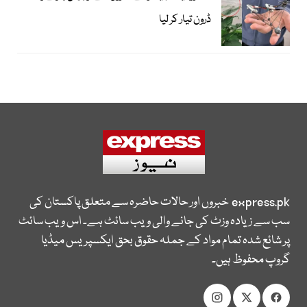
ڈرون تیار کر لیا
express.pk
خبروں اور حالات حاضرہ سے متعلق پاکستان کی
سب سے زیادہ وزٹ کی جانے والی ویب سائٹ ہے۔ اس ویب سائٹ
پر شائع شدہ تمام مواد کے جملہ حقوق بحق ایکسپریس میڈیا
گروپ محفوظ ہیں۔