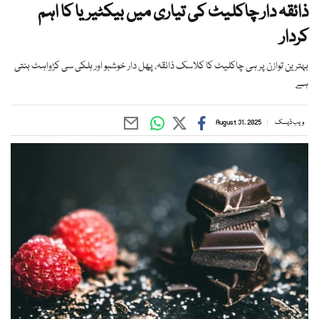
ذائقہ دار چاکلیٹ کی تیاری میں بیکٹیریا کا اہم
کردار
بہترین توازن پر ہی چاکلیٹ کا کلاسک ذائقہ، پھل دار خوشبو اور ہلکی سی کڑواہٹ بنتی
ہے
ویب ڈیسک
August 31, 2025