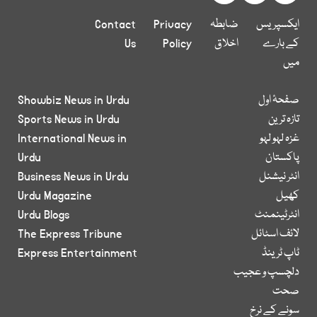
ایکسپریس
ضابطہ
Privacy
Contact
کے بارے
اخلاق
Policy
Us
میں
صفحۂ اول
Showbiz News in Urdu
تازہ ترین
Sports News in Urdu
غزہ لہو لہو
International News in
پاکستان
Urdu
انٹر نیشنل
Business News in Urdu
کھیل
Urdu Magazine
انٹرٹینمنٹ
Urdu Blogs
لائف اسٹائل
The Express Tribune
ٹاپ ٹرینڈ
Express Entertainment
دلچسپ و عجیب
صحت
سونے کے نرخ