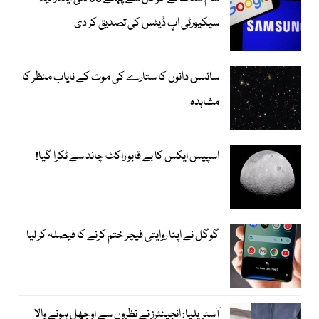
سیکیورٹی اپ ڈیٹس کی تصدیق کر دی
سائنس دانوں کا ستارے کی موت کے نایاب منظر کا
مشاہدہ
اسپیس ایکس کا بے قابو راکٹ چاند سے ٹکرا گیا!
گوگل نے اپنا روایتی فیچر ختم کرنے کا فیصلہ کر لیا
آسٹریلیا: انجینئرز نے نظروں سے اوجھل ہونے والا