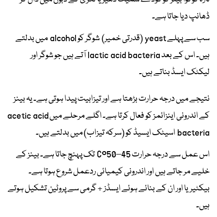
ڈھانپ دیا جاتا ہے۔
سب سے پہلے yeast (قدرتی خمیر) شوگر کو alcohol میں بدلتے
ہیں۔ اس کے بعد lactic acid bacteria آتے ہیں جو شوگر اور
لیکٹک ایسڈ بناتے ہیں۔
نتیجے میں درجہ حرارت بڑھتا ہے اور تیزابیت پیدا ہوتی ہے۔ یہ بینز
کے اندرونی اینزائمز کو فعال کرتا ہے۔ اگلے مرحلے میں acetic acid
bacteria اسیٹک ایسیڈ کو (سرکہ تیزاب) میں بدلتے ہیں۔
اس عمل سے درجہ حرارت 45–50°C تک پہنچ جاتا ہے۔ بینز کے
خلیے مر جاتے ہیں اور اندرونی کیمیائی ردعمل شروع ہوتا ہے۔
بیکٹیریا اور ان کے بنائے ہوئے ایسڈز + گرمی سے پروٹین تشکیل ہوتے
ہیں۔