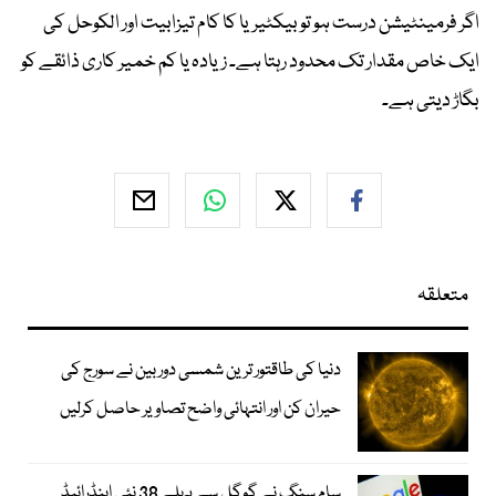
اگر فرمینٹیشن درست ہو تو بیکٹیریا کا کام تیزابیت اور الکوحل کی
ایک خاص مقدار تک محدود رہتا ہے۔ زیادہ یا کم خمیر کاری ذائقے کو
بگاڑ دیتی ہے۔
متعلقہ
دنیا کی طاقتور ترین شمسی دوربین نے سورج کی
حیران کن اور انتہائی واضح تصاویر حاصل کرلیں
سام سنگ نے گوگل سے پہلے 38 نئی اینڈرائیڈ