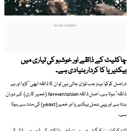
چاکلیٹ کے ذائقے اور خوشبو کی تیاری میں
بیکٹیریا کا کردار بنیادی ہے۔
دراصل کوکوا بینز جب توڑی جاتی ہیں تو ان کا ذائقہ ابھی "کڑوا اور بے
ذائقہ" ہوتا ہے۔ اصل ذائقہ fermentation (خمیر کاری) کے دوران
بنتا ہے اور یہی عمل بیکٹیریا اور خمیر (yeast) کی مدد سے ہوتا
ہے۔
تازہ کوکوا بینز کو گودے سمیت ڈھیر یا لکڑی کے ڈبوں میں ڈال کر