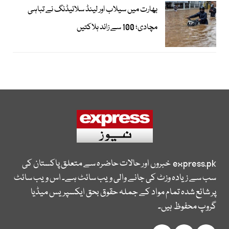
بھارت میں سیلاب اور لینڈ سلائیڈنگ نے تباہی
مچادی؛ 100 سے زائد ہلاکتیں
express.pk
خبروں اور حالات حاضرہ سے متعلق پاکستان کی
سب سے زیادہ وزٹ کی جانے والی ویب سائٹ ہے۔ اس ویب سائٹ
پر شائع شدہ تمام مواد کے جملہ حقوق بحق ایکسپریس میڈیا
گروپ محفوظ ہیں۔