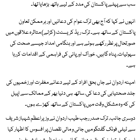
سب سے پہلے پاکستان کی مدد کے لیے ہاتھ بڑھایا تھا۔
انہوں نے کہا کہ آج بھی ترک عوام کی دعائیں اور ہر ممکن تعاون
پاکستان کے ساتھ ہے۔ ترک ریڈ کریسنٹ (کزلے) متاثرہ علاقوں میں
صورتحال پر نظر رکھے ہوئے ہے اور ہنگامی امداد جیسے صحت کی
سہولیات، پناہ گاہیں، خوراک اور پانی کی فراہمی کے اقدامات کررہا
ہے۔
امینہ اردوان نے جاں بحق افراد کے لیے دعائے مغفرت اور زخمیوں کی
جلد صحتیابی کی دعا کی، ساتھ ہی دنیا بھر کے ممالک سے اپیل
کی کہ وہ مشکل وقت میں پاکستان کے ساتھ کھڑے ہوں۔
دوسری جانب، ترک صدر رجب طیب اردوان نے وزیراعظم شہباز شریف
سے ٹیلی فونک گفتگو میں جانی و مالی نقصان پر افسوس کا اظہار کیا