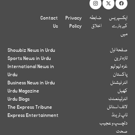
ایکسپریس
ضابطہ
Privacy
Contact
کے بارے
اخلاق
Policy
Us
میں
صفحۂ اول
Showbiz News in Urdu
تازہ ترین
Sports News in Urdu
غزہ لہو لہو
International News in
پاکستان
Urdu
انٹر نیشنل
Business News in Urdu
کھیل
Urdu Magazine
انٹرٹینمنٹ
Urdu Blogs
لائف اسٹائل
The Express Tribune
ٹاپ ٹرینڈ
Express Entertainment
دلچسپ و عجیب
صحت