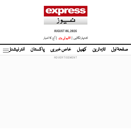
AUGUST 06, 2026
اشتہار لگائیں |
لائیو ٹی وی
| آج کا اخبار
صفحۂ اول
تازہ ترین
کھیل
خاص خبریں
پاکستان
انٹر نیشنل
ٹا