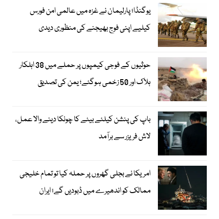
یوگنڈا؛ پارلیمان نے غزہ میں عالمی امن فورس
کیلیے اپنی فوج بھیجنے کی منظوری دیدی
حوثیوں کے فوجی کیمپوں پر حملے میں 38 اہلکار
ہلاک اور 50 زخمی ہوگئے؛ یمن کی تصدیق
باپ کی پنشن کیلئے بیٹے کا چونکا دینے والا عمل،
لاش فریزر سے برآمد
امریکا نے بجلی گھروں پر حملہ کیا تو تمام خلیجی
ممالک کو اندھیرے میں ڈبودیں گے؛ ایران