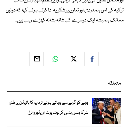
اور مکمل تعاون کی یقین دہانی کرائی۔ وزیراعظم شہباز شریف نے
ترکیہ کی اس ہمدردی اور تعاون پر شکریہ ادا کرتے ہوئے کہا کہ دونوں
ممالک ہمیشہ ایک دوسرے کے شانہ بشانہ کھڑے رہے ہیں۔
متعلقہ
بچے کو گرنے سے بچاتے ہوئے ٹرمپ کا بائیڈن پر طنز؛
شرکا ہنس ہنس کر لوٹ پوٹ؛ ویڈیو وائرل