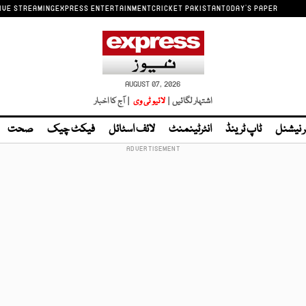
IVE STREAMING
EXPRESS ENTERTAINMENT
CRICKET PAKISTAN
TODAY'S PAPER
AUGUST 07, 2026
اشتہار لگائیں |
لائیو ٹی وی
| آج کا اخبار
ر نیشنل
ٹاپ ٹرینڈ
انٹرٹینمنٹ
لائف اسٹائل
فیکٹ چیک
صحت