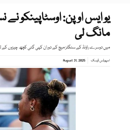
یو ایس اوپن: اوسٹاپینکو نے 
مانگ لی
میں دوسرے راؤنڈ کے سنگلز میچ کے دوران کہی گئی کچھ چیزوں کے لی
اسپورٹس ڈیسک
August 31, 2025