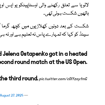
لاٹویا سے تعلق رکھنے والی اوسٹاپینکو یو ایس ا
ہاتھوں شکست ہوئی تھی۔
شکست کے بعد دونوں کھلاڑیوں میں کچھ گرما گرم
سینڈ کو کہا کہ تمہارے پاس نہ تعلیم ہے اور نہ 
 Jelena Ostapenko got in a heated
second round match at the US Open.
the third round.
pic.twitter.com/cOIYzoyfmG
August 27, 2025
— ESPN (@espn)