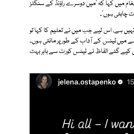
پیغام میں کہا کہ ’میں دوسرے راؤنڈ کے سنگلز
 چاہتی ہوں‘۔
 نہیں ہے، اس لیے جب میں نے تعلیم کا کہا تو
میں ٹینس کے آداب کے طور پر مانتی ہوں۔
یے گئے الفاظ نے ٹینس کورٹ سے باہر بہت