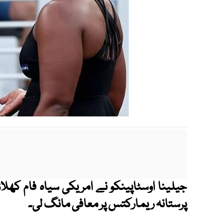
جیلینا اوسٹاپینکو نے امریکی سیاہ فام کھل
پرستانہ ریمارکتس پر معافی مانگ لی۔