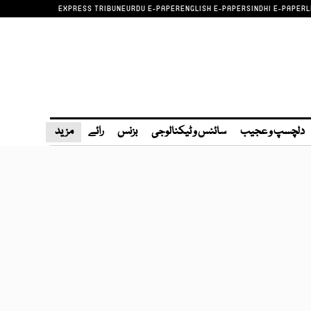
EXPRESS TRIBUNE
URDU E-PAPER
ENGLISH E-PAPER
SINDHI E-PAPER
L
دلچسپ و عجیب
سائنس و ٹیکنالوجی
بزنس
رائے
مزید