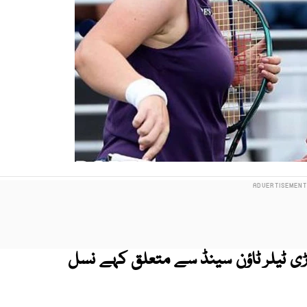
اڑی ٹیلر ٹاؤن سینڈ سے متعلق کہے نسل