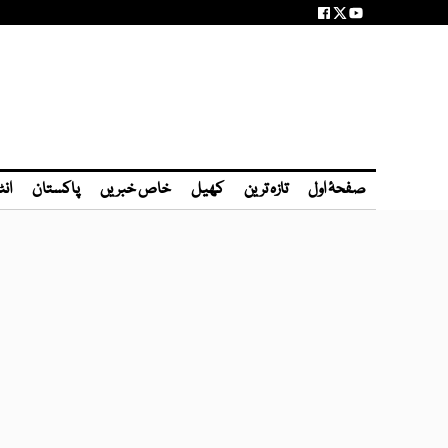
صفحۂ اول
تازہ ترین
کھیل
خاص خبریں
پاکستان
انٹ