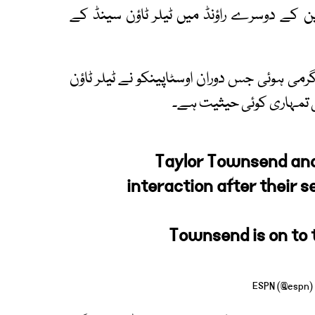
وپن کے دوسرے راؤنڈ میں ٹیلر ٹاؤن سینڈ کے
ی ہوئی جس دوران اوسٹاپینکو نے ٹیلر ٹاؤن
ہی تمہاری کوئی حیثیت ہے۔
Taylor Townsend and
interaction after their 
Townsend is on to 