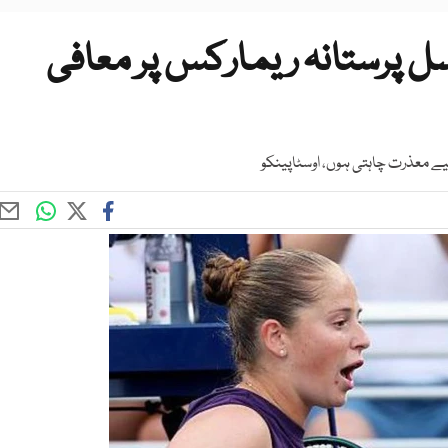
نسل پرستانہ ریمارکس پر معافی
ے معذرت چاہتی ہوں، اوسٹاپینکو