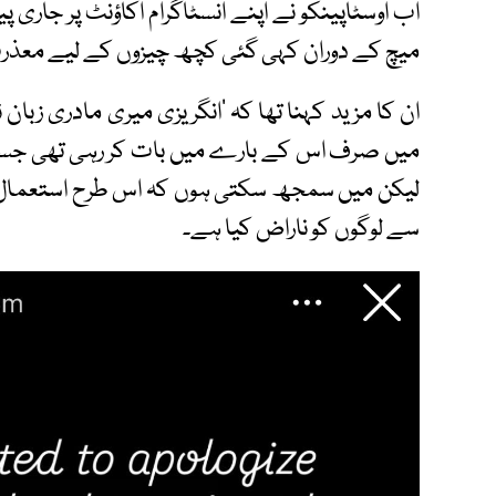
اب اوسٹاپینکو نے اپنے انسٹاگرام اکاؤنٹ پر جاری 
میچ کے دوران کہی گئی کچھ چیزوں کے لیے معذرت
ان کا مزید کہنا تھا کہ ’انگریزی میری مادری زبان
میں صرف اس کے بارے میں بات کر رہی تھی جسے 
لیکن میں سمجھ سکتی ہوں کہ اس طرح استعمال ک
سے لوگوں کو ناراض کیا ہے۔