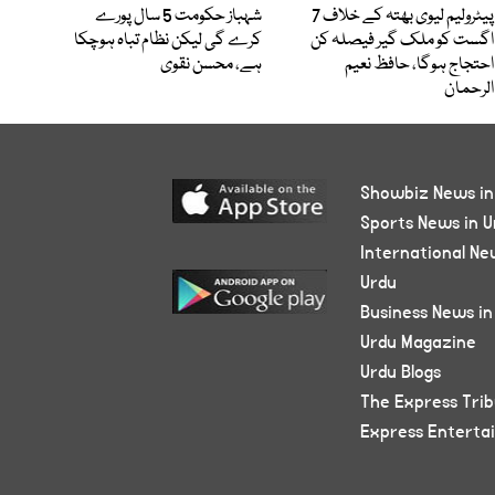
پیٹرولیم لیوی بھتہ کے خلاف 7
شہباز حکومت 5 سال پورے
اگست کو ملک گیر فیصلہ کن
کرے گی لیکن نظام تباہ ہوچکا
احتجاج ہوگا، حافظ نعیم
ہے، محسن نقوی
الرحمان
Showbiz News in
Sports News in U
International Ne
Urdu
Business News in
Urdu Magazine
Urdu Blogs
The Express Tri
Express Enterta