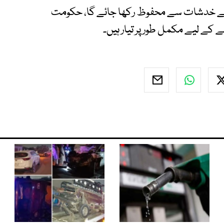
طرح کے خدشات سے محفوظ رکھا جائے گا، حکومت
ے لیے مکمل طور پر تیار ہیں۔