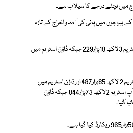
راج میں نچلے درجے کا سیلاب ہے۔
یراجوں میں پانی کی آمد و اخراج کے تازہ
محکمہ آبپاشی سندھ کے مطابق گڈو بیراج پر اَپ اسٹریم 3لاکھ 18ہزار229 جبکہ ڈاؤن اسٹریم میں
فوکل پرسن زبیر چنہ نے بتایا کہ سکھر بیراج پر اَپ اسٹریم 2 لاکھ 85ہزار487 اور ڈاؤن اسٹریم میں
اخراج 2لاکھ 34ہزار717 کیوسک رہا۔ کوٹری بیراج پر اَپ اسٹریم 2لاکھ 73ہزار844 جبکہ ڈاؤن