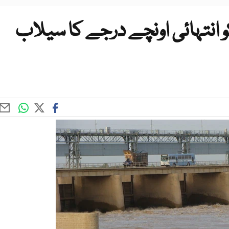
میں 5 ستمبر کو انتہائی اونچے درجے کا سیلاب