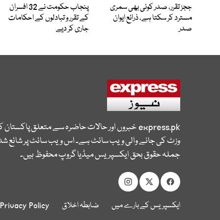
ججز تقرر، صدر کوئی بھی سمری
پنجاب حکومت نے 32 افسران
مسترد کر سکتا ہے، ذرائع ایوان
کے تقرر و تبادلوں کے احکامات
صدر
جاری کر دیے
express.pk
خبروں اور حالات حاضرہ سے متعلق پاکستان 
وزٹ کی جانے والی ویب سائٹ ہے۔ اس ویب سائٹ پر شائع شدہ
جملہ حقوق بحق ایکسپریس میڈیا گروپ محفوظ ہیں۔
ایکسپریس کے بارے میں
ضابطہ اخلاق
Privacy Policy