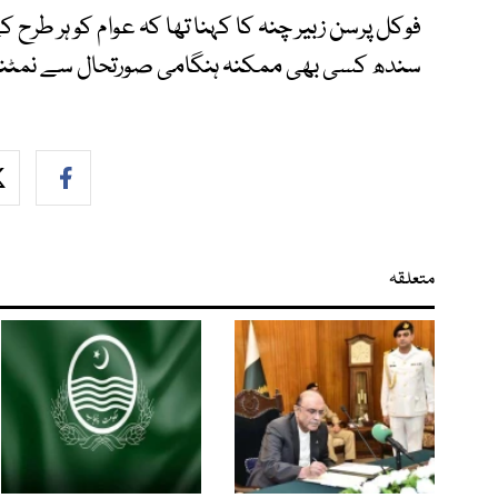
فوکل پرسن زبیر چنہ کا کہنا تھا کہ عوام کو ہر 
سندھ کسی بھی ممکنہ ہنگامی صورتحال سے نمٹنے ک
متعلقہ