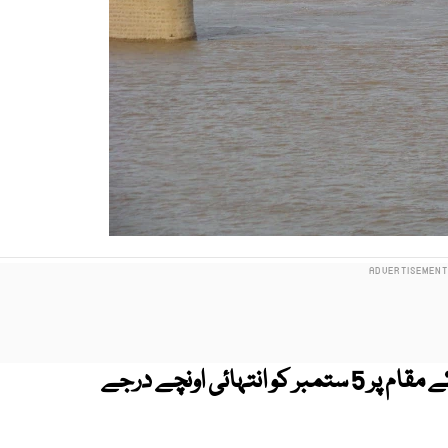
دریائے سندھ میں گڈو اور سکھر بیراج کے مقام پر 5 ستمبر کو انتہائی اونچے درجے