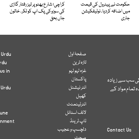
حکومت نے پیٹرول کی قیمت
کراچی؛ شارع بھٹو پر تیز رفتار گاڑی
میں اضافہ کردیا، نوٹیفکیشن
کی سوزوکی پک اپ کو ٹکر، خاتون
جاری
جاں بحق
صفحۂ اول
 Urdu
تازہ ترین
rdu
غزہ لہو لہو
ws in
پاکستان
کی سب سے زیادہ
انٹر نیشنل
 Urdu
 تمام مواد کے
کھیل
انٹرٹینمنٹ
لائف اسٹائل
bune
ٹاپ ٹرینڈ
inment
دلچسپ و عجیب
Contact Us
صحت