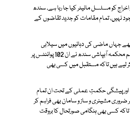
ر اخراج کو مسلسل مانیٹر کیا جا رہا ہے، سندھ
موجود نہیں، تمام مقامات کو جدید تقاضوں کے
 میں 102 ایسے پوائنٹس تھے جہاں ماضی کی دہائیوں میں سیلابی
صورتحال کے دوران کچھ واقعات پیش آئے تھے، تاہم محکمہ آبپاشی سندھ نے ان 102 پوائنٹس پر
لیے ہیں تاکہ مستقبل میں کسی بھی
 اور پیشگی حکمتِ عملی کے تحت ان تمام
 ضروری مشینری و ساز و سامان بھی فراہم کر
ے تاکہ کسی بھی ہنگامی صورتحال کا بروقت