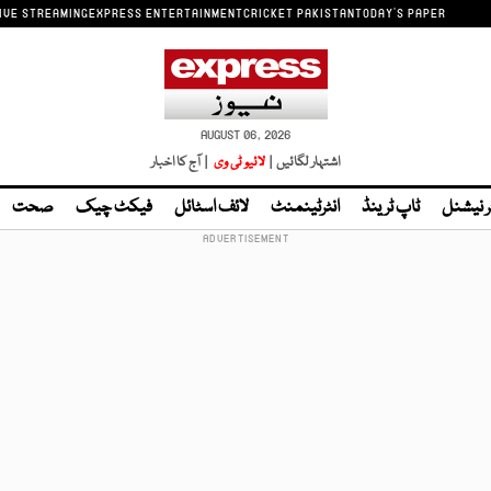
IVE STREAMING
EXPRESS ENTERTAINMENT
CRICKET PAKISTAN
TODAY'S PAPER
AUGUST 06, 2026
اشتہار لگائیں |
لائیو ٹی وی
| آج کا اخبار
ر نیشنل
ٹاپ ٹرینڈ
انٹرٹینمنٹ
لائف اسٹائل
فیکٹ چیک
صحت