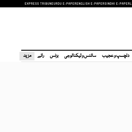
EXPRESS TRIBUNE
URDU E-PAPER
ENGLISH E-PAPER
SINDHI E-PAPER
L
دلچسپ و عجیب
سائنس و ٹیکنالوجی
بزنس
رائے
مزید