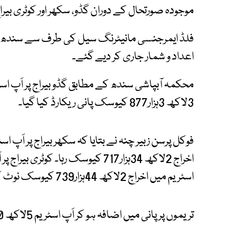
موجودہ صورتحال کے دوران گڈو، سکھر اور کوٹری بی
فلڈ ایمرجنسی مانیٹرنگ سیل کی طرف سے سندھ کے ب
اعداد و شمار جاری کر دیے گئے۔
3لاکھ 3ہزار877 کیوسک پانی ریکارڈ کیا گیا۔
اسٹریم میں اخراج 2لاکھ 44ہزار739 کیوسک نوٹ کیا گیا۔
تریموں پر پانی میں اضافہ ہو کر اَپ اسٹریم 5لاکھ 50ہزار965 ریکارڈ کیا گیا ہے۔