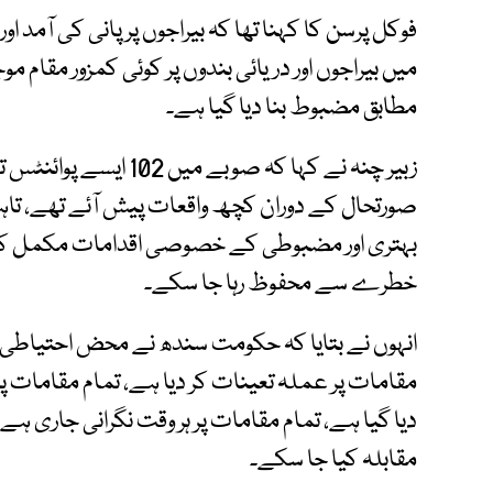
فوکل پرسن کا کہنا تھا کہ بیراجوں پر پانی کی آمد او
میں بیراجوں اور دریائی بندوں پر کوئی کمزور مقام 
مطابق مضبوط بنا دیا گیا ہے۔
زبیر چنہ نے کہا کہ صوبے
بہتری اور مضبوطی کے خصوصی اقدامات مکمل کر 
خطرے سے محفوظ رہا جا سکے۔
انہوں نے بتایا کہ حکومت سندھ نے محض احتیاطی
مقامات پر عملہ تعینات کر دیا ہے، تمام مقامات پر
دیا گیا ہے، تمام مقامات پر ہر وقت نگرانی جاری ہ
مقابلہ کیا جا سکے۔