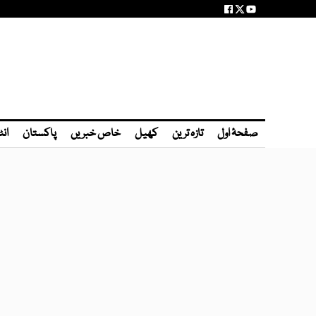
صفحۂ اول
تازہ ترین
کھیل
خاص خبریں
پاکستان
انٹ