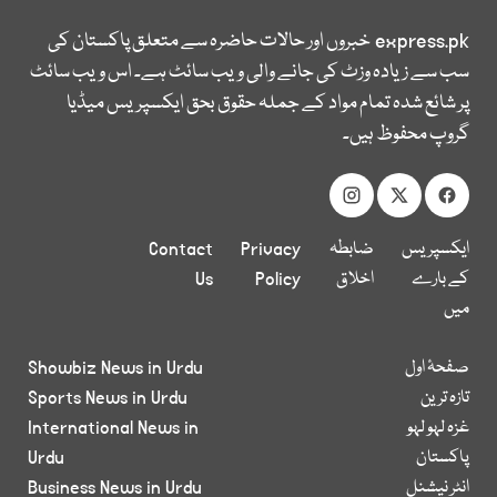
express.pk
خبروں اور حالات حاضرہ سے متعلق پاکستان کی
سب سے زیادہ وزٹ کی جانے والی ویب سائٹ ہے۔ اس ویب سائٹ
پر شائع شدہ تمام مواد کے جملہ حقوق بحق ایکسپریس میڈیا
گروپ محفوظ ہیں۔
ایکسپریس
ضابطہ
Privacy
Contact
کے بارے
اخلاق
Policy
Us
میں
صفحۂ اول
Showbiz News in Urdu
تازہ ترین
Sports News in Urdu
غزہ لہو لہو
International News in
پاکستان
Urdu
انٹر نیشنل
Business News in Urdu