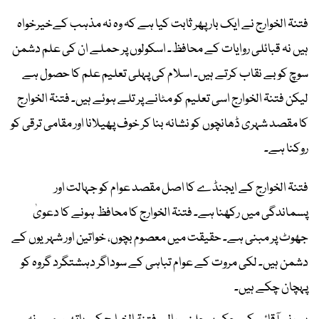
فتنۃ الخوارج نے ایک بار پھر ثابت کیا ہے کہ وہ نہ مذہب کےخیرخواہ
ہیں نہ قبائلی روایات کے محافظ۔ اسکولوں پر حملے ان کی علم دشمن
سوچ کو بے نقاب کرتے ہیں۔ اسلام کی پہلی تعلیم علم کا حصول ہے
لیکن فتنۃ الخوارج اسی تعلیم کو مٹانے پر تلے ہوئے ہیں۔ فتنۃ الخوارج
کا مقصد شہری ڈھانچوں کو نشانہ بنا کر خوف پھیلانا اور مقامی ترقی کو
روکنا ہے۔
فتنۃ الخوارج کے ایجنڈے کا اصل مقصد عوام کو جہالت اور
پسماندگی میں رکھنا ہے۔ فتنۃ الخوارج کا محافظ ہونے کا دعویٰ
جھوٹ پر مبنی ہے۔ حقیقت میں معصوم بچوں، خواتین اور شہریوں کے
دشمن ہیں۔ لکی مروت کے عوام تباہی کے سوداگر دہشتگرد گروہ کو
پہچان چکے ہیں۔