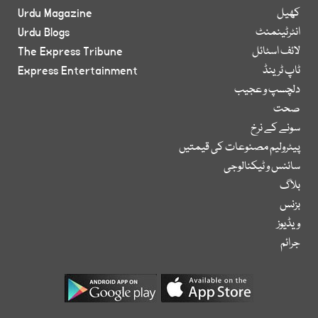
کھیل
Urdu Magazine
انٹرٹینمنٹ
Urdu Blogs
لائف اسٹائل
The Express Tribune
ٹاپ ٹرینڈ
Express Entertainment
دلچسپ و عجیب
صحت
سونے کے نرخ
پیٹرولیم مصنوعات کی قیمتیں
سائنس و ٹیکنالوجی
بلاگ
بزنس
ویڈیوز
جرائم