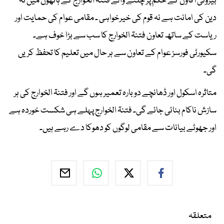
بیرونی آقاؤں کے حکم پر چلنے والے فتنۃ الخوارج کے ہاتھوں میں نہ
دین کی امانت ہے نہ قوم کی خیرخواہی ۔ مقامی عوام کی حمایت اور
ریاست کے ساتھ تعاون فتنۃ الخوارج کا سب سے بڑا خوف ہے۔
سکیورٹی فورسز عوام کے تعاون سے ہر حال میں تعلیم کا تحفظ کریں
گی۔
متاثرہ اسکول اور ڈھانچے دوبارہ تعمیر ہوں گے اور فتنۃ الخوارج کی ہر
سازش ناکام بنائی جائے گی۔ فتنۃ الخوارج پہلے ہی شکست خوردہ ہے
اور جھوٹے بیانات سے مقامی لوگوں کو دھوکا دے رہے ہیں۔
متعلقہ