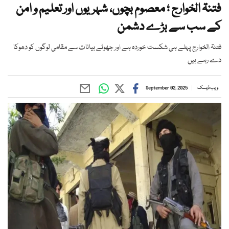
فتنۃ الخوارج ؛ معصوم بچوں، شہریوں اور تعلیم و امن
کے سب سے بڑے دشمن
فتنۃ الخوارج پہلے ہی شکست خوردہ ہے اور جھوٹے بیانات سے مقامی لوگوں کو دھوکا
دے رہے ہیں
ویب ڈیسک
September 02, 2025