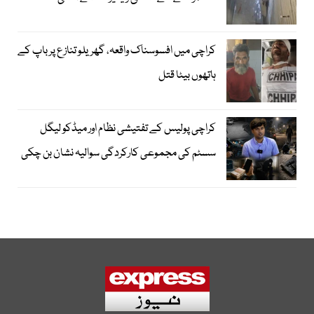
کراچی میں افسوسناک واقعہ، گھریلو تنازع پر باپ کے
ہاتھوں بیٹا قتل
کراچی پولیس کے تفتیشی نظام اور میڈکو لیگل
سسٹم کی مجموعی کارکردگی سوالیہ نشان بن چکی