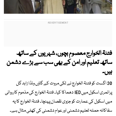
فتنۃ الخوارج معصوم بچوں، شہریوں کے ساتھ
ساتھ تعلیم اور امن کے بھی سب سے بڑے دشمن
ہیں۔
30 اگست کو فتنۃ الخوارج نے لکی مروت کے گاؤں ونڈا زاہد گل
پرائمری اسکول میں IED دھماکا کیا۔ فتنۃ الخوارج کی مذموم کارروائی
میں اسکول کی عمارت کو جزوی نقصان پہنچا۔ فتنۃ الخوارج کا یہ
سفاکانہ حملہ تعلیم دشمنی اور عوام دشمنی کی کھلی مثال ہے۔