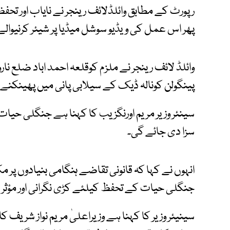
رپورٹ کے مطابق وائلڈلائف رینجر نے نایاب اور تحفظ
پھر اس عمل کی ویڈیو سوشل میڈیا پر شیئر کرنیوالے 
وائلڈ لائف رینجر نے ملزم کوقلعہ احمد اباد ضلع نا
پینگولن کونالہ ڈیک کے سیلابی پانی میں پھینکنے
سینئر وزیر مریم اورنگزیب کا کہنا ہے جنگلی حیات
سزا دی جائے گی۔
انہوں نے کہا کہ قانونی تقاضے ہنگامی بنیادوں پر
جنگلی حیات کے تحفظ کیلئے کڑی نگرانی اور مؤث
سینیئر وزیر کا کہنا ہے وزیراعلیٰ مریم نواز شریف