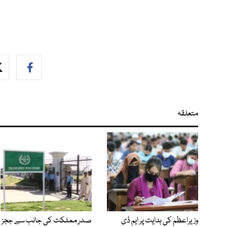
متعلقہ
وزیراعظم کی ہدایت پر ایم ڈی
صدرِ مملکت کی جانب سے ججز