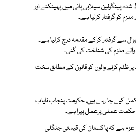
 شدہ پینگولین سیلابی پانی میں پھینکنے اور
ملزم کو گرفتار کرلیا ہے۔
رووال سے گرفتار کرکے مقدمہ درج کرلیا ہے۔
 والے ملزم کی شناخت کی گئی۔
 پر ظلم کرنے والوں کو قانون کے مطابق سخت
 مکمل کیے جا رہے ہیں، حکومت پنجاب نایاب
ر حکمت عملی پرعمل پیرا ہے۔
 کا عزم ہے کہ پاکستان کی قیمتی جنگلی