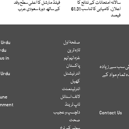
سالانہ امتحانات کے نتائج کا
فیلڈ مارشل کا اعلیٰ سطح وفد
اعلان، کامیابی کا تناسب 61.31
کے ساتھ دورۂ سعودی عرب
فیصد
صفحۂ اول
 Urdu
تازہ ترین
rdu
غزہ لہو لہو
ws in
پاکستان
کی سب سے زیادہ
انٹر نیشنل
 Urdu
 تمام مواد کے
کھیل
انٹرٹینمنٹ
لائف اسٹائل
bune
ٹاپ ٹرینڈ
inment
دلچسپ و عجیب
Contact Us
صحت
سونے کے نرخ