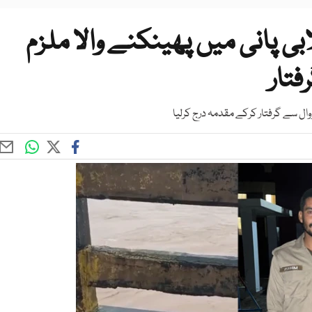
بی پانی میں پھینکنے والا ملزم
فتار
ووال سے گرفتار کرکے مقدمہ درج کرلیا