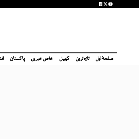
صفحۂ اول
تازہ ترین
کھیل
خاص خبریں
پاکستان
انٹ