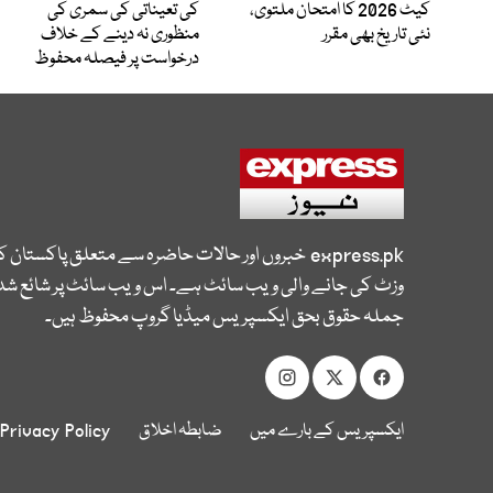
کیٹ 2026 کا امتحان ملتوی،
کی تعیناتی کی سمری کی
نئی تاریخ بھی مقرر
منظوری نہ دینے کے خلاف
درخواست پر فیصلہ محفوظ
express.pk
خبروں اور حالات حاضرہ سے متعلق پاکستان 
وزٹ کی جانے والی ویب سائٹ ہے۔ اس ویب سائٹ پر شائع شدہ
جملہ حقوق بحق ایکسپریس میڈیا گروپ محفوظ ہیں۔
ایکسپریس کے بارے میں
ضابطہ اخلاق
Privacy Policy