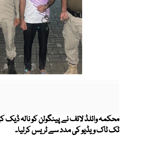
محکمہ وائلڈ لائف نے پینگولن کو نالہ ڈیک کے
ٹک ٹاک ویڈیو کی مدد سے ٹریس کرلیا۔