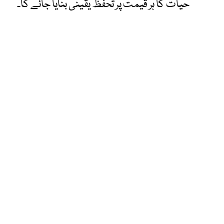
حیات کا ہر قیمت پر تحفظ یقینی بنایا جائے گا۔