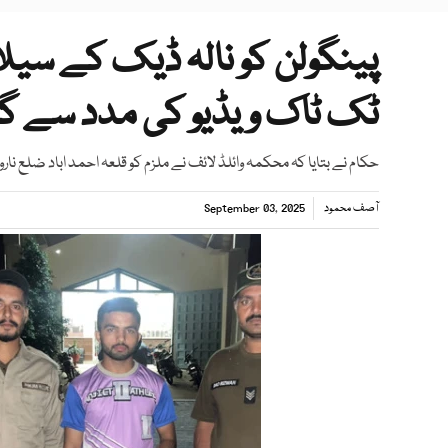
پینگولن کو نالہ ڈیک کے سیلا
ٹک ٹاک ویڈیو کی مدد سے گر
حکام نے بتایا کہ محکمہ وائلڈ لائف نے ملزم کو قلعہ احمد اباد ضلع نار
آصف محمود
September 03, 2025