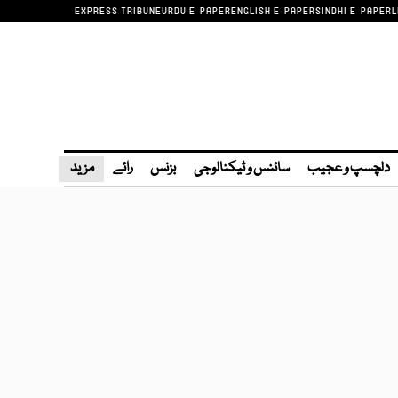
EXPRESS TRIBUNE
URDU E-PAPER
ENGLISH E-PAPER
SINDHI E-PAPER
L
دلچسپ و عجیب
سائنس و ٹیکنالوجی
بزنس
رائے
مزید