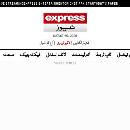
IVE STREAMING
EXPRESS ENTERTAINMENT
CRICKET PAKISTAN
TODAY'S PAPER
AUGUST 06, 2026
اشتہار لگائیں |
لائیو ٹی وی
| آج کا اخبار
ر نیشنل
ٹاپ ٹرینڈ
انٹرٹینمنٹ
لائف اسٹائل
فیکٹ چیک
صحت