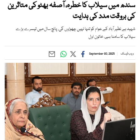
سندھ میں سیلاب کا خطرہ، آصفہ بھٹو کی متاثرین
کی بروقت مدد کی ہدایت
شہید بے نظیر آباد کے عوام کو تنہا نہیں چھوڑوں گی، پانچ سال میں تیسرے بڑے
سیلاب کا سامنا ہے، خاتون اول
ویب ڈیسک
September 03, 2025