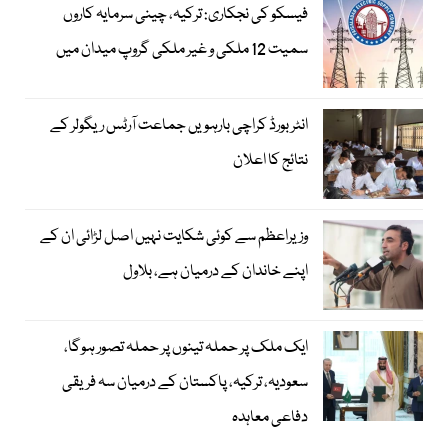
فیسکو کی نجکاری: ترکیہ، چینی سرمایہ کاروں
سمیت 12 ملکی و غیر ملکی گروپ میدان میں
انٹر بورڈ کراچی بارہویں جماعت آرٹس ریگولر کے
نتائج کا اعلان
وزیراعظم سے کوئی شکایت نہیں اصل لڑائی ان کے
اپنے خاندان کے درمیان ہے، بلاول
ایک ملک پر حملہ تینوں پر حملہ تصور ہوگا،
سعودیہ، ترکیہ، پاکستان کے درمیان سہ فریقی
دفاعی معاہدہ