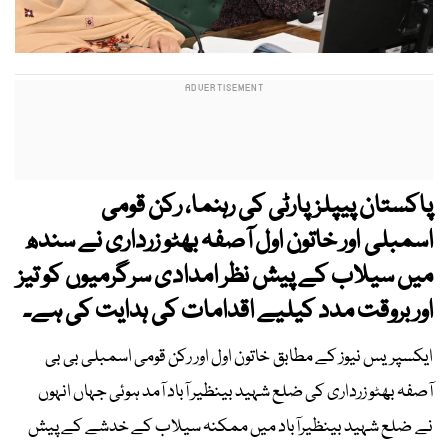
پاکستان پیپلزپارٹی کی رہنما، رکن قومی
اسمبلی اور خاتون اول آصفہ بھٹو زرداری نے سندھ
میں سیلاب کے پیش نظر امدادی سرگرمیوں کو تیز
اور بروقت مدد کیلیے اقدامات کی ہدایت کی ہے۔
ایکسپریس نیوز کے مطابق خاتون اول اور رکن قومی اسمبلی بی بی
آصفہ بھٹو زرداری کی ضلع شہید بینظیر آباد آمد ہوئی جہاں انہوں
نے ضلع شہید بینظیرآباد میں ممکنہ سیلاب کے خدشے کے پیش