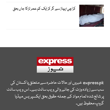
کراچی؛ پہاڑ سے گر کر ایک کم عمر لڑکا جاں بحق
express.pk
خبروں اور حالات حاضرہ سے متعلق پاکستان کی
سب سے زیادہ وزٹ کی جانے والی ویب سائٹ ہے۔ اس ویب سائٹ
پر شائع شدہ تمام مواد کے جملہ حقوق بحق ایکسپریس میڈیا
گروپ محفوظ ہیں۔