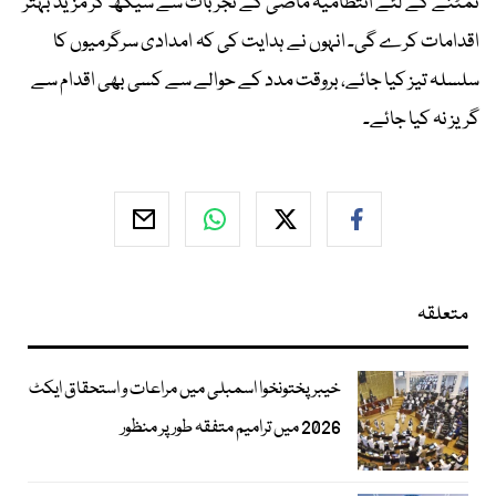
نمٹنے کے لئے انتظامیہ ماضی کے تجربات سے سیکھ کر مزید بہتر
اقدامات کرے گی۔ انہوں نے ہدایت کی کہ امدادی سرگرمیوں کا
سلسلہ تیز کیا جائے، بروقت مدد کے حوالے سے کسی بھی اقدام سے
گریز نہ کیا جائے۔
متعلقہ
خیبرپختونخوا اسمبلی میں مراعات و استحقاق ایکٹ
2026 میں ترامیم متفقہ طور پر منظور