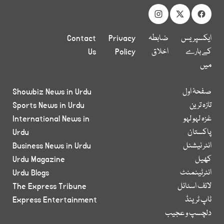
ایکسپریس
ضابطہ
Privacy
Contact
کے بارے
اخلاق
Policy
Us
میں
صفحۂ اول
Showbiz News in Urdu
تازہ ترین
Sports News in Urdu
غزہ لہو لہو
International News in
پاکستان
Urdu
انٹر نیشنل
Business News in Urdu
کھیل
Urdu Magazine
انٹرٹینمنٹ
Urdu Blogs
لائف اسٹائل
The Express Tribune
ٹاپ ٹرینڈ
Express Entertainment
دلچسپ و عجیب