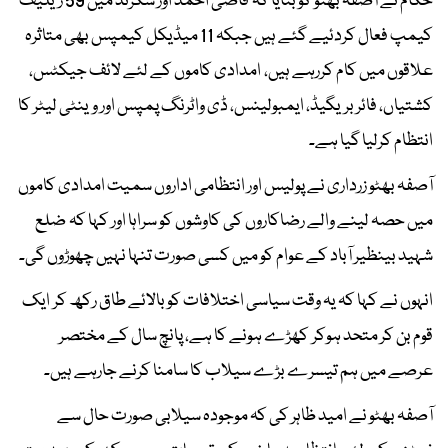
حکام نے آصفہ بھٹو کو بتایا کہ قاضی احمد اور سکرنڈ میں 59 ریلیف
کیمپ فعال کردئیے گئے ہیں جبکہ 11 میڈیکل کیمپس بھی متاثرہ
علاقوں میں کام کررہے ہیں، امدادی کاموں کے لئے لائف جیکٹس،
کشتیاں، فائر بریگیڈ، ایمبولینس، ڈی واٹرنگ پمپس اور وینٹی لیٹر کا
انتظام کرلیا گیا ہے۔
آصفہ بھٹو زرداری نے پولیس اور انتظامی اداروں سمیت امدادی کاموں
میں حصہ لینے والے رضاکاروں کی کاوشوں کو سراہا اور کہا کہ ضلع
شہید بینظیر آباد کے عوام کو میں کسی صورت تنہا نہیں چھوڑوں گی۔
انہوں نے کہا کہ یہ وقت سیاسی اختلافات کو بالائے طاق رکھ کر ایک
قوم بن کر متحد ہوکر کھڑے ہونے کا ہے، پانچ سال کے مختصر
عرصے میں ہم تیسرے بڑے سیلاب کا سامنا کرنے جارہے ہیں۔
آصفہ بھٹو نے امید ظاہر کی کہ موجودہ سیلابی صورت حال سے