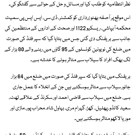
نظر انتظامیہ کو طلب کیا اور مسائل و حل کے حوالے سے گفتگو کی۔
اس موقع پر آصفہ بھٹو زرداری کو کمشنر، ڈی سی، ایس ایس پی سمیت
محکمہ آبپاشی، ریسکیو 1122 اور صحت کے اداروں کے منتظمین کی
جانب سے بریفنگ دی گئی جس میں بتایا گیا کہ سپر فلڈ کی صورت
میں ضلع کی نو یونین کونسلوں کے 95 گاؤں میں رہنے والے 80 ہزار کے
لگ بھگ افراد کا سیلاب سے متاثر ہونے کا خدشہ ہے۔
بریفنگ میں بتایا گیا کہ سپر فلڈ کی صورت میں ضلع میں 64 ہزار
جانور سیلاب سے متاثر ہوسکتے ہیں جن کے انخلاء کا عمل جاری
ہے، ضلع میں سیلاب سے قاضی احمد اور سکرنڈ کے علاقے تھٹ،
سعید کانڈو، پھلیل، کھڑ، گہرام مری، بہاول شاہ، محراب پور، ماڑی اور
موریا لاکھو متاثر ہوسکتے ہیں۔