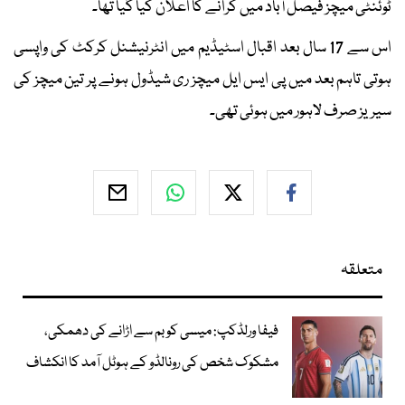
ٹوئنٹی میچز فیصل آباد میں کرانے کا اعلان کیا گیا تھا۔
اس سے 17 سال بعد اقبال اسٹیڈیم میں انٹرنیشنل کرکٹ کی واپسی
ہوتی تاہم بعد میں پی ایس ایل میچز ری شیڈول ہونے پر تین میچز کی
سیریز صرف لاہور میں ہوئی تھی۔
متعلقہ
فیفا ورلڈکپ: میسی کو بم سے اڑانے کی دھمکی،
مشکوک شخص کی رونالڈو کے ہوٹل آمد کا انکشاف