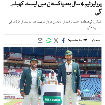
پروٹیز ٹیم 4 سال بعد پاکستان میں ٹیسٹ کھیلے
گی
شیڈول کی منظوری ملنے پر فیصل آباد میں طویل عرصے بعد انٹرنیشنل کرکٹ کی
واپسی ہوگی۔
سلیم خالق
September 04, 2025