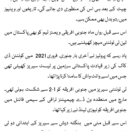
چیت کے بعد ہی اس کی منظوری دی جائے گی۔ تاریخوں اور وینیوز
میں ردوبدل بھی ممکن ہے۔
اس سے قبل رواں ماہ جنوبی افریقی ویمنز ٹیم کو بھی پاکستان میں
تین ٹی ٹوئنٹی میچز کھیلنے ہیں۔
یاد رہے کہ پروٹیز نے آخری بار جنوری، فروری 2021 میں کوئنٹن ڈی
کاک کی زیر قیادت پاکستانی سرزمین پر ٹیسٹ سیریز کھیلی تھی
جس میں اسے وائٹ واش کا سامنا کرنا پڑا تھا۔
ٹی ٹوئنٹی سیریز میں جنوبی افریقہ کو 1-2 سے شکست ہوئی تھی۔
مارچ میں منعقدہ ون ڈے چیمپئنز ٹرافی کے سیمی فائنل میں
جنوبی افریقہ کو نیوزی لینڈ نے زیر کیا تھا۔
اس سے قبل مئی میں بنگلہ دیش سے سیریز کے ابتدائی دو ٹی