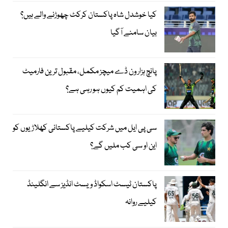
کیا خوشدل شاہ پاکستان کرکٹ چھوڑنے والے ہیں؟
بیان سامنے آگیا
پانچ ہزار ون ڈے میچز مکمل، مقبول ترین فارمیٹ
کی اہمیت کم کیوں ہو رہی ہے؟
سی پی ایل میں شرکت کیلیے پاکستانی کھلاڑیوں کو
این او سی کب ملیں گے؟
پاکستان ٹیسٹ اسکواڈ ویسٹ انڈیز سے انگلینڈ
کیلیے روانہ