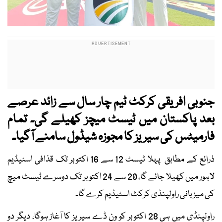
جنوبی افریقی کرکٹ ٹیم چار سال سے زائد عرصے
بعد پاکستان میں ٹیسٹ میچز کھیلے گی۔ تمام
فارمیٹس کی سیریز کا مجوزہ شیڈول سامنے آگیا۔
ذرائع کے مطابق پہلا ٹیسٹ 12 سے 16 اکتوبر تک قذافی اسٹیڈیم
لاہور میں کھیلا جائے گا، 20 سے 24 اکتوبر تک دوسرے ٹیسٹ میچ
کی میزبانی راولپنڈی کرکٹ اسٹیڈیم کرے گا۔
راولپنڈی میں ہی 28 اکتوبر کو ون ڈے سیریز کا آغاز ہوگا، دیگر دو