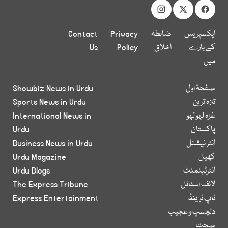
ایکسپریس
ضابطہ
Privacy
Contact
کے بارے
اخلاق
Policy
Us
میں
صفحۂ اول
Showbiz News in Urdu
تازہ ترین
Sports News in Urdu
غزہ لہو لہو
International News in
پاکستان
Urdu
انٹر نیشنل
Business News in Urdu
کھیل
Urdu Magazine
انٹرٹینمنٹ
Urdu Blogs
لائف اسٹائل
The Express Tribune
ٹاپ ٹرینڈ
Express Entertainment
دلچسپ و عجیب
صحت