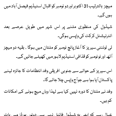
میچز بالترتیب 31 اکتوبر اور دو نومبر کو اقبال اسٹیڈیم فیصل آباد میں
ہوں گے۔
شیڈول کی منظوری ملنے پر اس شہر میں طویل عرصے بعد
انٹرنیشنل کرکٹ کی واپسی ہوگی۔
ٹی ٹوئنٹی سیریز کا آغاز پانچ نومبر کو ملتان میں ہوگا ، بقیہ دو میچز
آٹھ اور نو نومبر کو قذافی اسٹیڈیم لاہور میں کھیلے جائیں گے۔
اس سیریز کے حوالے سے جنوبی افریقی وفد انتظامات کا جائزہ لینے
پاکستان آیا ہوا ہے جو آج واپس چلا جائے گا۔
وفد نے ملتان کا دورہ نہیں کیا ہے لہذا وہاں میچ ہونے کے امکانات
کم ہیں۔
خیال رہے کہ ابھی یہ شیڈول فائنل نہیں ہے، دونوں بورڈز میں بات