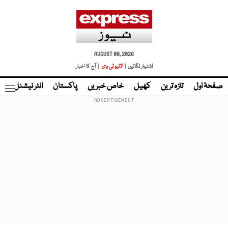
AUGUST 08, 2026
اشتہار لگائیں |
لائیو ٹی وی
| آج کا اخبار
صفحۂ اول
تازہ ترین
کھیل
خاص خبریں
پاکستان
انٹر نیشنل
ٹا