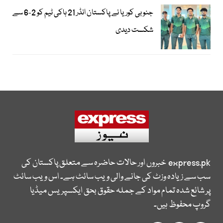
جنوبی کوریا نے پاکستان انڈر 21 ہاکی ٹیم کو 2-6 سے
شکست دیدی
express.pk
خبروں اور حالات حاضرہ سے متعلق پاکستان کی
سب سے زیادہ وزٹ کی جانے والی ویب سائٹ ہے۔ اس ویب سائٹ
پر شائع شدہ تمام مواد کے جملہ حقوق بحق ایکسپریس میڈیا
گروپ محفوظ ہیں۔