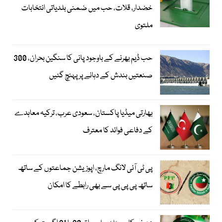
خضدار، قلات، حب میں ضمنی بلدیاتی انتخابات
ملتوی
حب ڈیم بھرنے کے باوجود پانی کا سنگین بحران، 300
صنعتیں بندش کے دہانے پر پہنچ گئیں
بھارتی میڈیا پاکستان، سعودی عرب، ترکیہ معاہدے
کے دفاعی فوائد کا معترف
پی ٹی آئی لانگ مارچ، اپوزیشن جماعتوں کے ساتھ
ساتھ پی پی پی سے بھی رابطے کا امکان