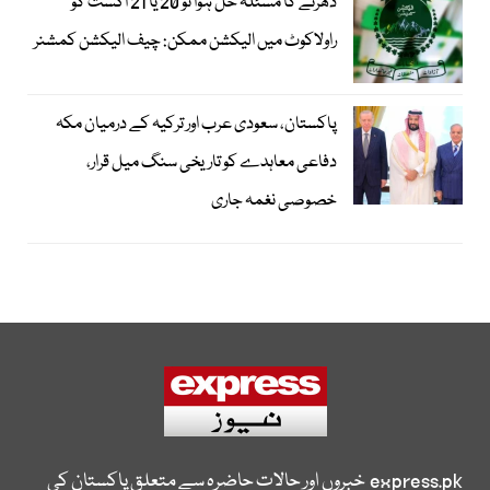
دھرنے کا مسئلہ حل ہوا تو 20 یا 21 اگست کو
راولاکوٹ میں الیکشن ممکن: چیف الیکشن کمشنر
پاکستان، سعودی عرب اور ترکیہ کے درمیان مکہ
دفاعی معاہدے کو تاریخی سنگ میل قرار،
خصوصی نغمہ جاری
express.pk
خبروں اور حالات حاضرہ سے متعلق پاکستان کی