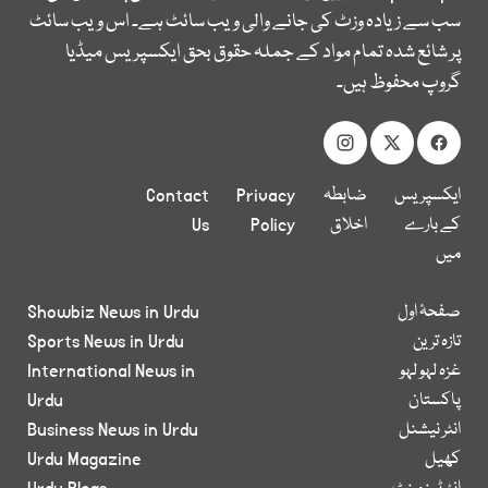
سب سے زیادہ وزٹ کی جانے والی ویب سائٹ ہے۔ اس ویب سائٹ
پر شائع شدہ تمام مواد کے جملہ حقوق بحق ایکسپریس میڈیا
گروپ محفوظ ہیں۔
ایکسپریس
ضابطہ
Privacy
Contact
کے بارے
اخلاق
Policy
Us
میں
صفحۂ اول
Showbiz News in Urdu
تازہ ترین
Sports News in Urdu
غزہ لہو لہو
International News in
پاکستان
Urdu
انٹر نیشنل
Business News in Urdu
کھیل
Urdu Magazine