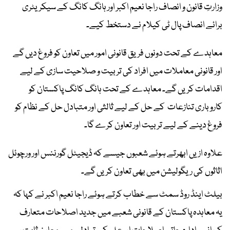
وزارتِ قانون و انصاف راجا نعیم اکبر اور ہانگ کانگ کے سیکریٹری
برائے انصاف پال ٹی کیلام نے دستخط کیے۔
معاہدے کے تحت دونوں فریق قانونی امور میں تعاون کو فروغ دیں گے
اور قانونی معاملات میں افراد کی تربیت و صلاحیت سازی کے لیے
اقدامات کریں گے۔ معاہدے کے تحت ہانگ کانگ پاکستان کو
کاروباری تنازعات کے حل کے لیے ثالثی اور متبادل حل کے نظام کو
فروغ دینے کے لیے تربیت اور تعاون کرے گا۔
علاوہ ازیں ابھرتے ہوئے شعبوں جیسے کہ ڈیجیٹل گورننس اور ورچوئل
اثاثوں کی ریگولیشن میں بھی تعاون کریں گے۔
بیلٹ اینڈ روڈ سمٹ سے خطاب کرتے ہوئے راجا نعیم اکبر نے کہا کہ
یہ معاہدہ پاکستان کے قانونی شعبے میں جدید اصلاحات متعارف