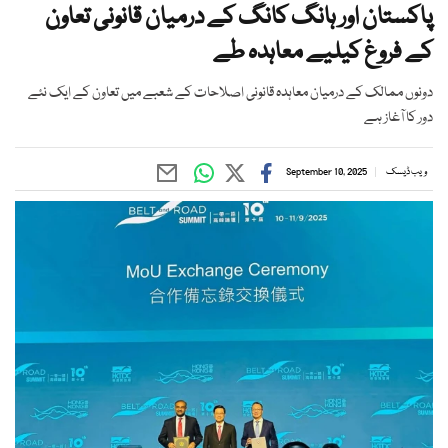
پاکستان اور ہانگ کانگ کے درمیان قانونی تعاون
کے فروغ کیلیے معاہدہ طے
دونوں ممالک کے درمیان معاہدہ قانونی اصلاحات کے شعبے میں تعاون کے ایک نئے
دور کا آغاز ہے
ویب ڈیسک
September 10, 2025