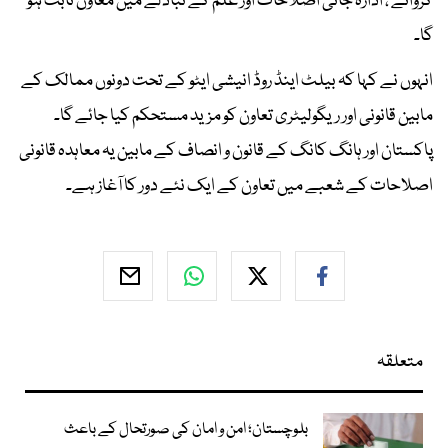
کروانے ، ادارہ جاتی اصلاحات اور علم کے تبادلے میں معاون ثابت ہو
گا۔
انہوں نے کہا کہ بیلٹ اینڈ روڈ انیشی ایٹو کے تحت دونوں ممالک کے
مابین قانونی اور ریگولیٹری تعاون کو مزید مستحکم کیا جائے گا۔
پاکستان اور ہانگ کانگ کے قانون و انصاف کے مابین یہ معاہدہ قانونی
اصلاحات کے شعبے میں تعاون کے ایک نئے دور کا آغاز ہے۔
متعلقہ
بلوچستان؛ امن و امان کی صورتحال کے باعث