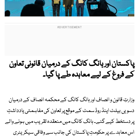
پاکستان اور ہانگ کانگ کے درمیان قانونی تعاون
کے فروغ کے لیے معاہدہ طے پا گیا۔
وزارتِ قانون و انصاف اور ہانگ کانگ کے محکمہ انصاف کے درمیان
دسویں بیلٹ اینڈ روڈ سمٹ کے موقع پر تعاون کی مفاہمتی یادداشتِ
پر دستخط کیے گئے۔ ہانگ کانگ میں منعقدہ تقریب میں ہونے والے
اس معاہدے پر حکومتِ پاکستان کی جانب سے وفاقی سیکریٹری