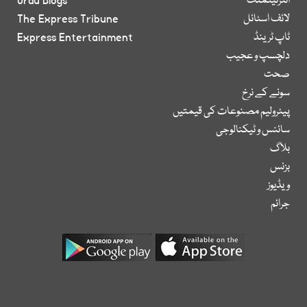
انٹرٹینمنٹ
Urdu Blogs
لائف اسٹائل
The Express Tribune
ٹاپ ٹرینڈ
Express Entertainment
دلچسپ و عجیب
صحت
سونے کے نرخ
پیٹرولیم مصنوعات کی قیمتیں
سائنس و ٹیکنالوجی
بلاگ
بزنس
ویڈیوز
جرائم