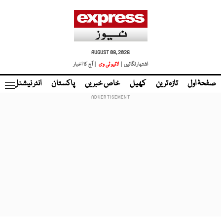
AUGUST 08, 2026
اشتہار لگائیں |
لائیو ٹی وی
| آج کا اخبار
صفحۂ اول
تازہ ترین
کھیل
خاص خبریں
پاکستان
انٹر نیشنل
ٹا