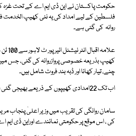
حکومت پاکستان نے این ڈی ایم اے کے تحت غزہ کے 
فلسطین کے لیے امداد کی یہ نئی کھیپ الخدمت فا
روانہ کی گئی ہے۔
کھیپ بذریعہ خصوصی پروازروانہ کی گئی، جس میں 
چنے، تیار کھانا اور ڈبہ بند فروٹ شامل ہیں۔
اب تک 22امدادی کھیپوں کے ذریعے بھیجی گئی امداد کا مجموعی وزن2127 ٹن ہے۔
سامان روانگی کی تقریب میں وزیر اعلیٰ پنجاب م
کی ، اس موقع پر حکومتی نمائندے اوراین ڈی ایم ا