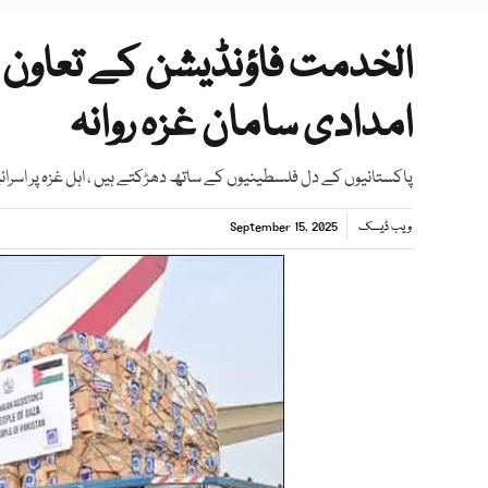
الخدمت فاؤنڈیشن کے تعاون 
امدادی سامان غزہ روانہ
پاکستانیوں کے دل فلسطینیوں کے ساتھ دھڑکتے ہیں ، اہل غزہ پر اسرائ
ویب ڈیسک
September 15, 2025