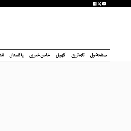
صفحۂ اول
تازہ ترین
کھیل
خاص خبریں
پاکستان
انٹ