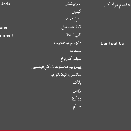
انٹر نیشنل
 Urdu
 تمام مواد کے
کھیل
انٹرٹینمنٹ
لائف اسٹائل
bune
ٹاپ ٹرینڈ
inment
دلچسپ و عجیب
Contact Us
صحت
سونے کے نرخ
پیٹرولیم مصنوعات کی قیمتیں
سائنس و ٹیکنالوجی
بلاگ
بزنس
ویڈیوز
جرائم