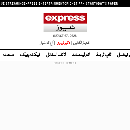
IVE STREAMING
EXPRESS ENTERTAINMENT
CRICKET PAKISTAN
TODAY'S PAPER
AUGUST 07, 2026
اشتہار لگائیں |
لائیو ٹی وی
| آج کا اخبار
ر نیشنل
ٹاپ ٹرینڈ
انٹرٹینمنٹ
لائف اسٹائل
فیکٹ چیک
صحت