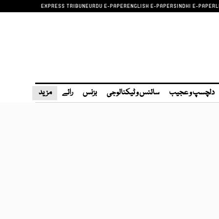
EXPRESS TRIBUNE
URDU E-PAPER
ENGLISH E-PAPER
SINDHI E-PAPER
L
دلچسپ و عجیب
سائنس و ٹیکنالوجی
بزنس
رائے
مزید