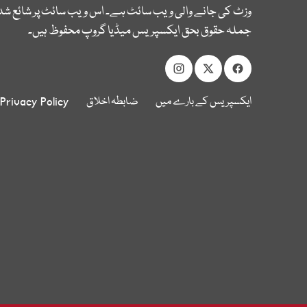
وزٹ کی جانے والی ویب سائٹ ہے۔ اس ویب سائٹ پر شائع شدہ
جملہ حقوق بحق ایکسپریس میڈیا گروپ محفوظ ہیں۔
ایکسپریس کے بارے میں
ضابطہ اخلاق
Privacy Policy