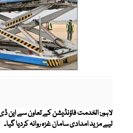
الخدمت فاؤنڈیشن کے تعاون سے این ڈی 
لاہور:
لیے مزید امدادی سامان غزہ روانہ کردیا گیا۔