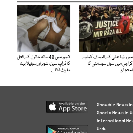
میر رضا علی کے انصاف کیلیے
لاہور میں 40 سالہ خاتون کے قتل
کراچی میں سول سوسائٹی کا
کا ڈراپ سین، شوہر اور سوتیلا بیٹا
احتجاج
ملوث نکلے
Showbiz News in
Sports News in U
International Ne
Urdu