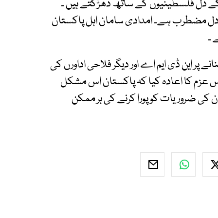
 کے دل فلسطینیوں کے ساتھ دھڑکتے ہیں ۔
 دل مضطرب ہے۔ امدادی سامان اہل پاکستان
 ۔
نے پر این ڈی ایم اے اور دیگر فلاحی اداورں کی
ے اس عزم کا اعادہ کیا کہ پاکستان اس مشکل
 کی ضروریات کو پورا کرنے کی ہر ممکن