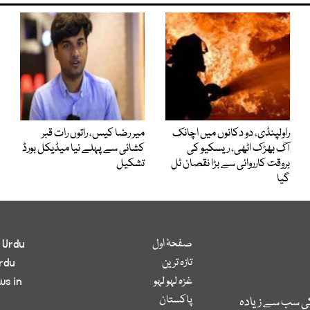
راولپنڈی، دو دکانوں میں اچانک
میر رضا کیس، راتوں رات قبر
آگ بھڑک اٹھی، ریسکیو کی
کشائی سے پہلے نیا میڈیکل بورڈ
بروقت کارروائی سے بڑا نقصان ٹل
تشکیل
گیا
صفحۂ اول
 Urdu
تازہ ترین
rdu
غزہ لہو لہو
ws in
پاکستان
کی سب سے زیادہ