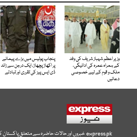
وزیر اعظم شہباز شریف کی وفد
پنجاب پولیس میں بڑے پیمانے
کے ہمراہ عمرہ کی ادائیگی،
پر اکھاڑ پچھاڑ، ایک درجن سے زائد
ملک و قوم کے لیے خصوصی
ڈی ایس پیز کی تقرری اور تبادلے
دعائیں
express.pk
خبروں اور حالات حاضرہ سے متعلق پاکستان 