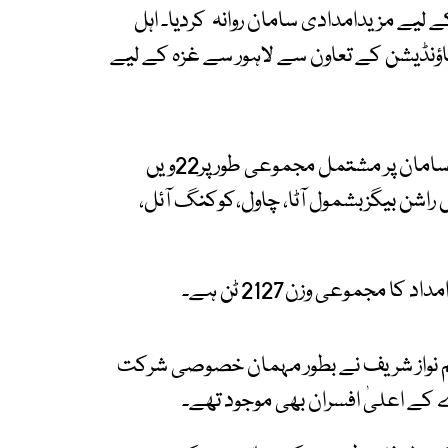
لیے مزیدامدادی سامان روانہ کردیا۔ اہل
ؤنڈیشن کے تعاون سے لاہور سے غزہ کے لیے
علامہ اقبال انٹر نیشنل ائیر پور ٹ لاہور سے 100 ٹن سامان پر مشتمل مجموعی طور پر22ویں
راشن بیگزبشمول آٹا، چاول،کوکنگ آئل،
ریم نواز شریف نے بطور مہمان خصوصی شرکت
ے کے اعلیٰ افسران بھی موجود تھے۔