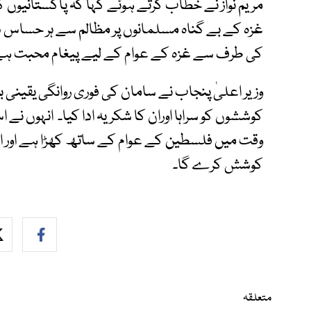
مریم نواز نے خطاب کرتے ہوئے کہا کہ پاکستانیوں
غزہ کے بے گناہ مسلمانوں پر مظالم سے ہر حساس
کی طرف سے غزہ کے عوام کے لیے پیغام محبت ہے
وزیر اعلیٰ پنجاب نے سامان کی فوری روانگی یقینی بنا
کوششوں کو سراہا اوران کا شکریہ ادا کیا۔ انہوں ن
وقت میں فلسطین کے عوام کے ساتھ کھڑا ہے اور ان
کوشش کرے گا۔
متعلقہ