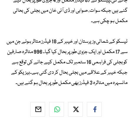
جائے گی۔پیسکو کے 87 فیڈرز مکمل اور 4 جزوی طور پر بحال کیے
گئے ہیں جبکہ سوات، صوابی اور ڈی آئی خان میں بجلی کی بحالی
مکمل ہو چکی ہے۔
ٹیسکو کے شمالی وزیرستان اور خیبر کے 18 فیڈرز متاثر ہوئے جن میں
سے 17 مکمل اور ایک جزوی طور پر بحال کیا گیا۔ 996 متاثرہ صارفین
کو بجلی کی فراہمی 16 ستمبر تک مکمل کیے جانے کی توقع ہے
جبکہ خیبر کے علاقے میں بجلی بحال کر دی گئی ہے۔ہیزیکو کے
مانسہرہ میں متاثرہ 3 فیڈرز بھی مکمل طور پر بحال ہو گئے ہیں۔