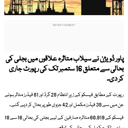
پاور ڈویژن نے سیلاب متاثرہ علاقوں میں بجلی کی
بحالی سے متعلق 16 ستمبر تک کی رپورٹ جاری
کر دی۔
رپورٹ کے مطابق فیسکو کے زیرِ انتظام 28 گرڈ اور 81 فیڈرز متاثر ہوئے
جن میں سے 38 فیڈرز مکمل اور 42 جزوی طور پر بحال کر دیے گئے۔
فیسکو کے 60,919 متاثرہ صارفین کے لیے بجلی کی بحالی 16 سے 18
ستمبر تک مکمل کیے جانے کی توقع ہے۔