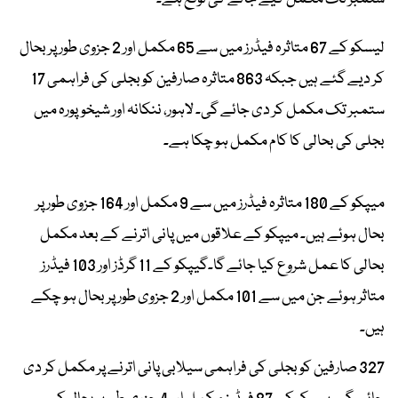
لیسکو کے 67 متاثرہ فیڈرز میں سے 65 مکمل اور 2 جزوی طور پر بحال
کر دیے گئے ہیں جبکہ 863 متاثرہ صارفین کو بجلی کی فراہمی 17
ستمبر تک مکمل کر دی جائے گی۔ لاہور، ننکانہ اور شیخوپورہ میں
بجلی کی بحالی کا کام مکمل ہو چکا ہے۔
میپکو کے 180 متاثرہ فیڈرز میں سے 9 مکمل اور 164 جزوی طور پر
بحال ہوئے ہیں۔ میپکو کے علاقوں میں پانی اترنے کے بعد مکمل
بحالی کا عمل شروع کیا جائے گا۔گیپکو کے 11 گرڈز اور 103 فیڈرز
متاثر ہوئے جن میں سے 101 مکمل اور 2 جزوی طور پر بحال ہو چکے
ہیں۔
327 صارفین کو بجلی کی فراہمی سیلابی پانی اترنے پر مکمل کر دی