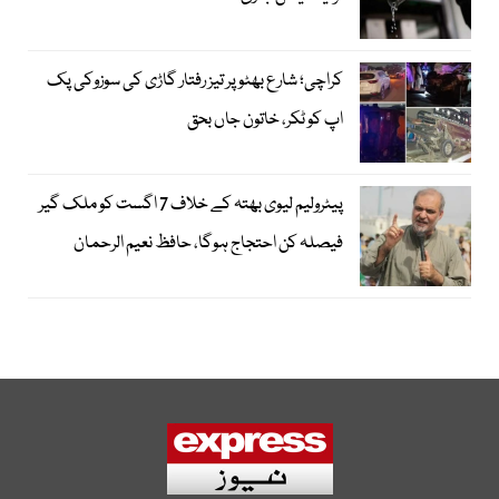
کراچی؛ شارع بھٹو پر تیز رفتار گاڑی کی سوزوکی پک
اپ کو ٹکر، خاتون جاں بحق
پیٹرولیم لیوی بھتہ کے خلاف 7 اگست کو ملک گیر
فیصلہ کن احتجاج ہوگا، حافظ نعیم الرحمان