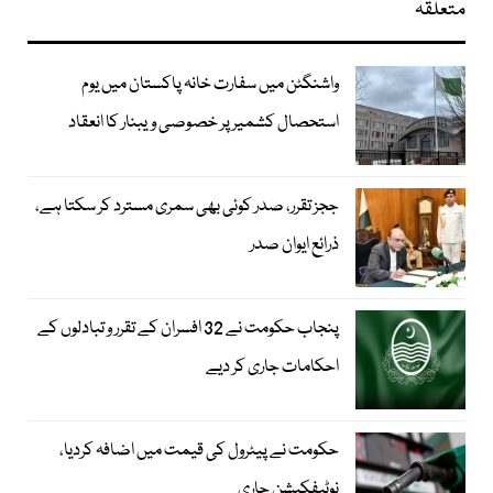
متعلقہ
واشنگٹن میں سفارت خانہ پاکستان میں یوم
استحصال کشمیر پر خصوصی ویبنار کا انعقاد
ججز تقرر، صدر کوئی بھی سمری مسترد کر سکتا ہے،
ذرائع ایوان صدر
پنجاب حکومت نے 32 افسران کے تقرر و تبادلوں کے
احکامات جاری کر دیے
حکومت نے پیٹرول کی قیمت میں اضافہ کردیا،
نوٹیفکیشن جاری