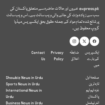
express.pk
خبروں اور حالات حاضرہ سے متعلق پاکستان کی
سب سے زیادہ وزٹ کی جانے والی ویب سائٹ ہے۔ اس ویب سائٹ
پر شائع شدہ تمام مواد کے جملہ حقوق بحق ایکسپریس میڈیا
گروپ محفوظ ہیں۔
ایکسپریس
ضابطہ
Privacy
Contact
کے بارے
اخلاق
Policy
Us
میں
صفحۂ اول
Showbiz News in Urdu
تازہ ترین
Sports News in Urdu
غزہ لہو لہو
International News in
پاکستان
Urdu
انٹر نیشنل
Business News in Urdu