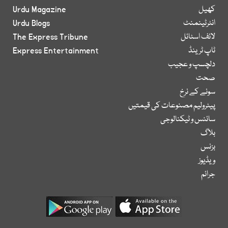
کھیل
Urdu Magazine
انٹرٹینمنٹ
Urdu Blogs
لائف اسٹائل
The Express Tribune
ٹاپ ٹرینڈ
Express Entertainment
دلچسپ و عجیب
صحت
سونے کے نرخ
پیٹرولیم مصنوعات کی قیمتیں
سائنس و ٹیکنالوجی
بلاگ
بزنس
ویڈیوز
جرائم