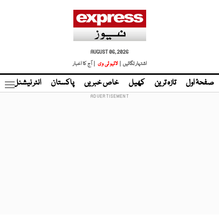
AUGUST 06, 2026
اشتہار لگائیں |
لائیو ٹی وی
| آج کا اخبار
صفحۂ اول
تازہ ترین
کھیل
خاص خبریں
پاکستان
انٹر نیشنل
ٹا