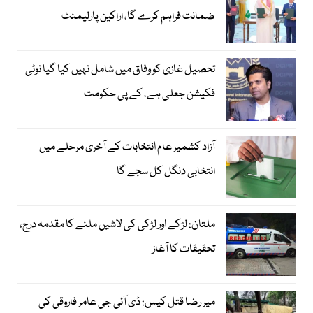
ضمانت فراہم کرے گا، اراکین پارلیمنٹ
تحصیل غازی کو وفاق میں شامل نہیں کیا گیا نوٹی
فکیشن جعلی ہے، کے پی حکومت
آزاد کشمیر عام انتخابات کے آخری مرحلے میں
انتخابی دنگل کل سجے گا
ملتان: لڑکے اور لڑکی کی لاشیں ملنے کا مقدمہ درج،
تحقیقات کا آغاز
میر رضا قتل کیس: ڈی آئی جی عامر فاروقی کی