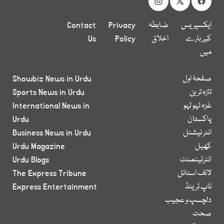
ایکسپریس
ضابطہ
Privacy
Contact
کے بارے
اخلاق
Policy
Us
میں
صفحۂ اول
Showbiz News in Urdu
تازہ ترین
Sports News in Urdu
غزہ لہو لہو
International News in
پاکستان
Urdu
انٹر نیشنل
Business News in Urdu
کھیل
Urdu Magazine
انٹرٹینمنٹ
Urdu Blogs
لائف اسٹائل
The Express Tribune
ٹاپ ٹرینڈ
Express Entertainment
دلچسپ و عجیب
صحت