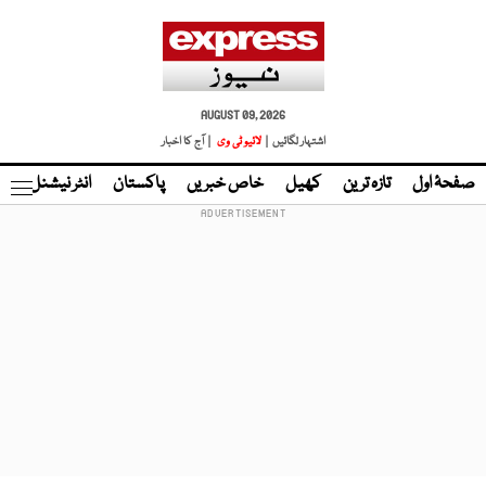
AUGUST 09, 2026
اشتہار لگائیں |
لائیو ٹی وی
| آج کا اخبار
صفحۂ اول
تازہ ترین
کھیل
خاص خبریں
پاکستان
انٹر نیشنل
ٹا