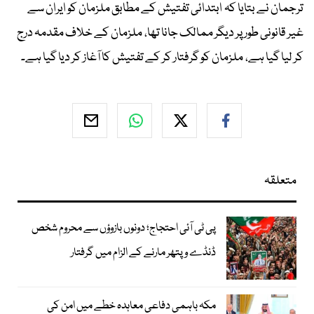
ترجمان نے بتایا کہ ابتدائی تفتیش کے مطابق ملزمان کو ایران سے
غیر قانونی طور پر دیگر ممالک جانا تھا، ملزمان کے خلاف مقدمہ درج
کر لیا گیا ہے، ملزمان کو گرفتار کر کے تفتیش کا آغاز کر دیا گیا ہے۔
متعلقہ
پی ٹی آئی احتجاج؛ دونوں بازوؤں سے محروم شخص
ڈنڈے و پتھر مارنے کے الزام میں گرفتار
مکہ باہمی دفاعی معاہدہ خطے میں امن کی