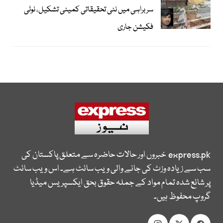
سربراہی میں نئی تحقیقاتی کمیٹی تشکیل، نوٹی
فکیشن جاری
express.pk
خبروں اور حالات حاضرہ سے متعلق پاکستان کی
سب سے زیادہ وزٹ کی جانے والی ویب سائٹ ہے۔ اس ویب سائٹ
پر شائع شدہ تمام مواد کے جملہ حقوق بحق ایکسپریس میڈیا
گروپ محفوظ ہیں۔