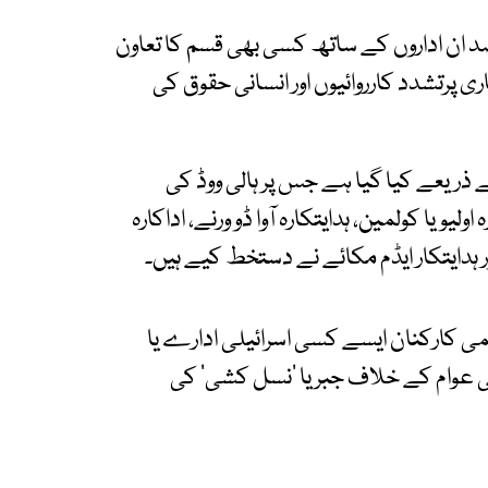
د ان اداروں کے ساتھ کسی بھی قسم کا تعاون
 پرتشدد کارروائیوں اور انسانی حقوق کی
ذریعے کیا گیا ہے جس پر ہالی ووڈ کی
یویا کولمین، ہدایتکارہ آوا ڈو ورنے، اداکارہ
ور ہدایتکار ایڈم مکائے نے دستخط کیے ہیں۔
می کارکنان ایسے کسی اسرائیلی ادارے یا
عوام کے خلاف جبر یا ’نسل کشی‘ کی