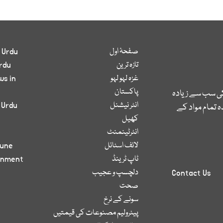
صفحۂ اول
 Urdu
تازہ ترین
rdu
غزہ لہو لہو
ws in
پاکستان
کی سب سے زیادہ
انٹر نیشنل
 Urdu
 تمام مواد کے
کھیل
انٹرٹینمنٹ
لائف اسٹائل
bune
ٹاپ ٹرینڈ
inment
دلچسپ و عجیب
Contact Us
صحت
سونے کے نرخ
پیٹرولیم مصنوعات کی قیمتیں