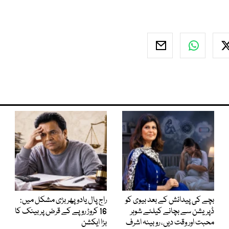
بچے کی پیدائش کے بعد بیوی کو
راج پال یادو پھر بڑی مشکل میں:
ڈپریشن سے بچانے کیلئے شوہر
16 کروڑ روپے کے قرض پر بینک کا
محبت اور وقت دیں، روبینہ اشرف
بڑا ایکشن