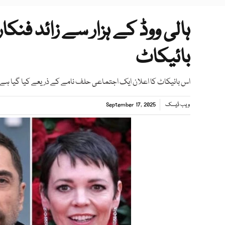
ہالی ووڈ کے ہزار سے زائد فنکا
بائیکاٹ
اس بائیکاٹ کا اعلان ایک اجتماعی حلف نامے کے ذریعے کیا گیا ہے
ویب ڈیسک
September 17, 2025