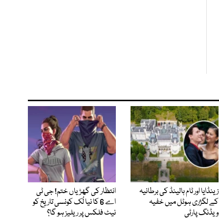
زینڈایا اور ٹام ہالینڈ کی برطانیہ
انتظار کی گھڑیاں ختم! جی ٹی
کے لگژری ہوٹل میں خفیہ
اے 6 کا نیا لُک کونسی تاریخ کو
ویڈنگ پارٹی
نیٹ فلکس پر ریلیز ہو گا؟