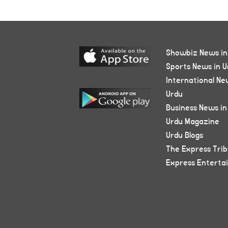
Showbiz News in
Sports News in U
International Ne
Urdu
Business News in
Urdu Magazine
Urdu Blogs
The Express Tri
Express Enterta