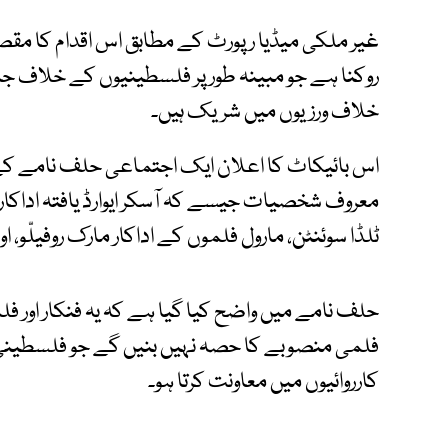
غیر ملکی میڈیا رپورٹ کے مطابق اس اقدام کا مقص
روکنا ہے جو مبینہ طور پر فلسطینیوں کے خلاف جاری
خلاف ورزیوں میں شریک ہیں۔
اس بائیکاٹ کا اعلان ایک اجتماعی حلف نامے کے 
معروف شخصیات جیسے کہ آسکر ایوارڈ یافتہ اداکارہ اول
ٹلڈا سوئنٹن، مارول فلموں کے اداکار مارک روفیلّو، ا
حلف نامے میں واضح کیا گیا ہے کہ یہ فنکار اور فل
فلمی منصوبے کا حصہ نہیں بنیں گے جو فلسطینی 
کارروائیوں میں معاونت کرتا ہو۔