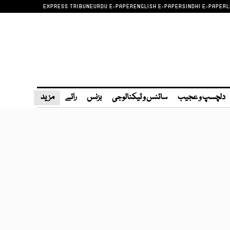
EXPRESS TRIBUNE
URDU E-PAPER
ENGLISH E-PAPER
SINDHI E-PAPER
L
دلچسپ و عجیب
سائنس و ٹیکنالوجی
بزنس
رائے
مزید