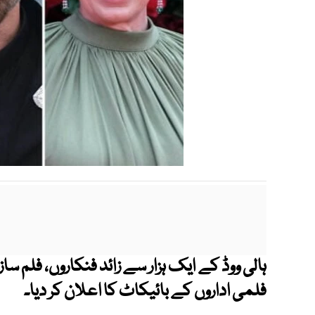
ہالی ووڈ کے ایک ہزار سے زائد فنکاروں، فلم س
فلمی اداروں کے بائیکاٹ کا اعلان کر دیا۔