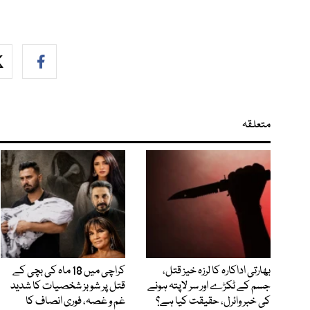
متعلقہ
بھارتی اداکارہ کا لرزہ خیز قتل،
کراچی میں 18 ماہ کی بچی کے
جسم کے ٹکڑے اور سر لاپتہ ہونے
قتل پر شوبز شخصیات کا شدید
کی خبر وائرل، حقیقت کیا ہے؟
غم و غصہ، فوری انصاف کا