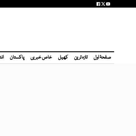
صفحۂ اول
تازہ ترین
کھیل
خاص خبریں
پاکستان
انٹ