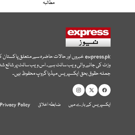
مطالبہ
express.pk
خبروں اور حالات حاضرہ سے متعلق پاکستان 
وزٹ کی جانے والی ویب سائٹ ہے۔ اس ویب سائٹ پر شائع شدہ
جملہ حقوق بحق ایکسپریس میڈیا گروپ محفوظ ہیں۔
ایکسپریس کے بارے میں
ضابطہ اخلاق
Privacy Policy