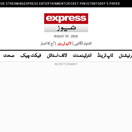
IVE STREAMING
EXPRESS ENTERTAINMENT
CRICKET PAKISTAN
TODAY'S PAPER
AUGUST 07, 2026
اشتہار لگائیں |
لائیو ٹی وی
| آج کا اخبار
ر نیشنل
ٹاپ ٹرینڈ
انٹرٹینمنٹ
لائف اسٹائل
فیکٹ چیک
صحت