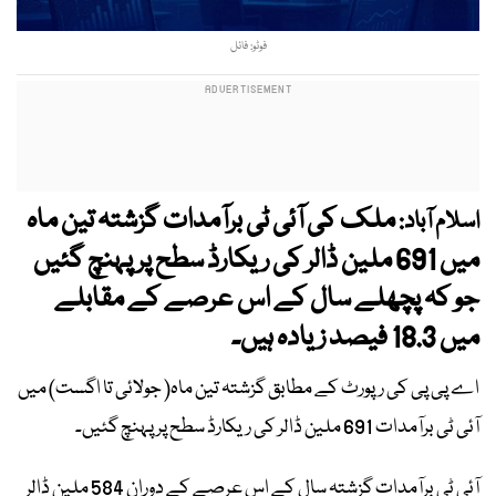
فوٹو: فائل
ملک کی آئی ٹی برآمدات گزشتہ تین ماہ
اسلام آباد:
میں 691 ملین ڈالر کی ریکارڈ سطح پر پہنچ گئیں
جو کہ پچھلے سال کے اس عرصے کے مقابلے
میں 18.3 فیصد زیادہ ہیں۔
اے پی پی کی رپورٹ کے مطابق گزشتہ تین ماہ( جولائی تا اگست) میں
آئی ٹی برآمدات 691 ملین ڈالر کی ریکارڈ سطح پر پہنچ گئیں۔
آئی ٹی برآمدات گزشتہ سال کے اس عرصے کے دوران 584 ملین ڈالر