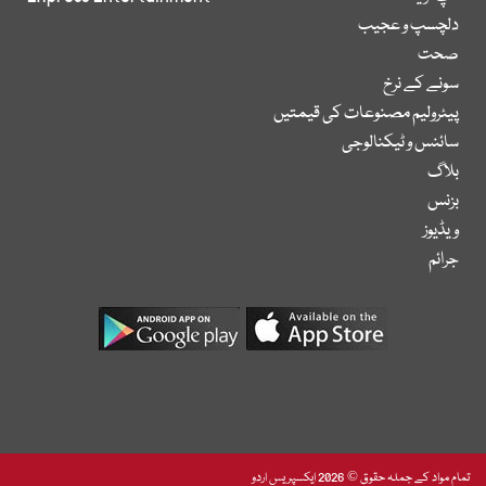
دلچسپ و عجیب
صحت
سونے کے نرخ
پیٹرولیم مصنوعات کی قیمتیں
سائنس و ٹیکنالوجی
بلاگ
بزنس
ویڈیوز
جرائم
تمام مواد کے جملہ حقوق © 2026 ایکسپریس اردو