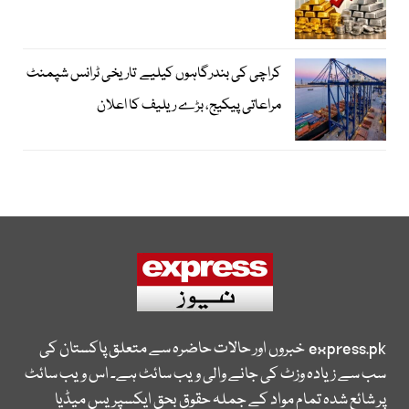
کراچی کی بندرگاہوں کیلیے تاریخی ٹرانس شپمنٹ
مراعاتی پیکیج، بڑے ریلیف کا اعلان
express.pk
خبروں اور حالات حاضرہ سے متعلق پاکستان کی
سب سے زیادہ وزٹ کی جانے والی ویب سائٹ ہے۔ اس ویب سائٹ
پر شائع شدہ تمام مواد کے جملہ حقوق بحق ایکسپریس میڈیا