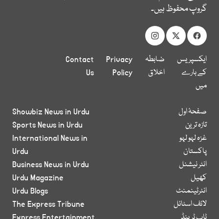
گروپ محفوظ ہیں۔
ایکسپریس
ضابطہ
Privacy
Contact
کے بارے
اخلاق
Policy
Us
میں
صفحۂ اول
Showbiz News in Urdu
تازہ ترین
Sports News in Urdu
غزہ لہو لہو
International News in
پاکستان
Urdu
انٹر نیشنل
Business News in Urdu
کھیل
Urdu Magazine
انٹرٹینمنٹ
Urdu Blogs
لائف اسٹائل
The Express Tribune
ٹاپ ٹرینڈ
Express Entertainment