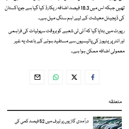
تھیں جبکہ اس میں 18.3 فیصد اضافہ ریکارڈ کیا گیا ہے جو پاکستان
کی ڈیجیٹل معیشت کے لیے اہم سنگِ میل ہے۔
رپورٹ میں بتایا گیا کہ آئی ٹی شعبے کو بروقت سہولیات کی فراہمی
اور انٹرپرینیورز کی پالیسیوں سے مستفید ہونے کے باعث یہ غیر
معمولی اضافہ ممکن ہوا ہے۔
متعلقہ
درآمدی گاڑیوں پر ٹیرف میں 52 فیصد کمی کی