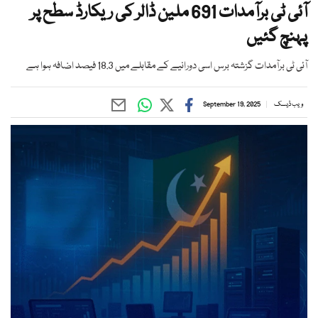
آئی ٹی برآمدات 691 ملین ڈالر کی ریکارڈ سطح پر
پہنچ گئیں
آئی ٹی برآمدات گزشتہ برس اسی دورانیے کے مقابلے میں 18.3 فیصد اضافہ ہوا ہے
ویب ڈیسک
September 19, 2025