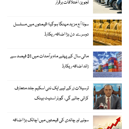
تجویز، اختلافات برقرار
سونا آج مزید مہنگا ہوگیا؛ قیمتوں میں مسلسل
دوسرے دن بڑا اضافہ ریکارڈ
مالی سال کے پہلے ماہ برآمدات میں 31 فیصد سے
زائد اضافہ ریکارڈ
ترسیلاتِ زر کے لیے ایک نئی اسکیم جلد متعارف
کرائی جائے گی، گورنر اسٹیٹ بینک
سونے اور چاندی کی قیمتوں میں اچانک بڑا اضافہ